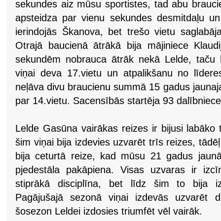
sekundes aiz mūsu sportistes, tad abu brauci
apsteidza par vienu sekundes desmitdaļu un i
ierindojās Škanova, bet trešo vietu saglabāj
Otrajā baucienā ātrākā bija mājiniece Klaud
sekundēm nobrauca ātrāk nekā Lelde, taču k
viņai deva 17.vietu un atpalikšanu no līder
neļāva divu braucienu summā 15 gadus jaunajai
par 14.vietu. Sacensībās startēja 93 dalībniec
Lelde Gasūna vairākas reizes ir bijusi labāko 
šim viņai bija izdevies uzvarēt trīs reizes, tā
bija ceturtā reize, kad mūsu 21 gadus jaun
pjedestāla pakāpiena. Visas uzvaras ir izcī
stiprākā disciplīna, bet līdz šim to bija iz
Pagājušajā sezonā viņai izdevās uzvarēt d
šosezon Leldei izdosies triumfēt vēl vairāk.