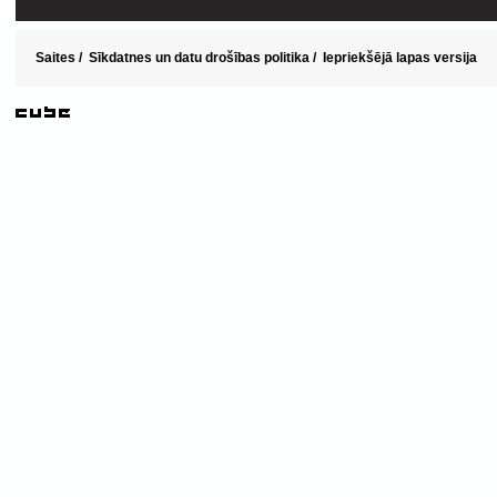
Saites
/
Sīkdatnes un datu drošības politika
/
Iepriekšējā lapas versija