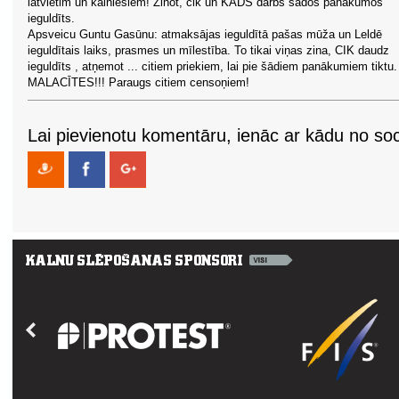
latvietim un kalniešiem! Zinot, cik un KĀDS darbs šādos panākumos
ieguldīts.
Apsveicu Guntu Gasūnu: atmaksājas ieguldītā pašas mūža un Leldē
ieguldītais laiks, prasmes un mīlestība. To tikai viņas zina, CIK daudz
ieguldīts , atņemot ... citiem priekiem, lai pie šādiem panākumiem tiktu.
MALACĪTES!!! Paraugs citiem censoņiem!
Lai pievienotu komentāru, ienāc ar kādu no soci