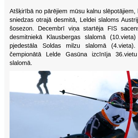
Atšķirībā no pārējiem mūsu kalnu slēpotājiem, 
sniedzas otrajā desmitā, Leldei slaloms Austrij
šosezon. Decembrī viņa startēja FIS sacensīb
desmitniekā Klausbergas slalomā (10.vieta)
pjedestāla Soldas milzu slalomā (4.vieta)
čempionātā Lelde Gasūna izcīnīja 36.vietu
slalomā.