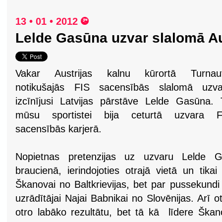
13 • 01 • 2012
Lelde Gasūna uzvar slalomā Au
Vakar Austrijas kalnu kūrortā Turnau
notikušajās FIS sacensībās slalomā uzva
izcīnījusi Latvijas pārstāve Lelde Gasūna.
mūsu sportistei bija ceturtā uzvara F
sacensībās karjerā.
Nopietnas pretenzijas uz uzvaru Lelde Ga
braucienā, ierindojoties otrajā vietā un tikai
Škanovai no Baltkrievijas, bet par pussekundi 
uzrādītājai Najai Babnikai no Slovēnijas. Arī o
otro labāko rezultātu, bet tā kā līdere Škano