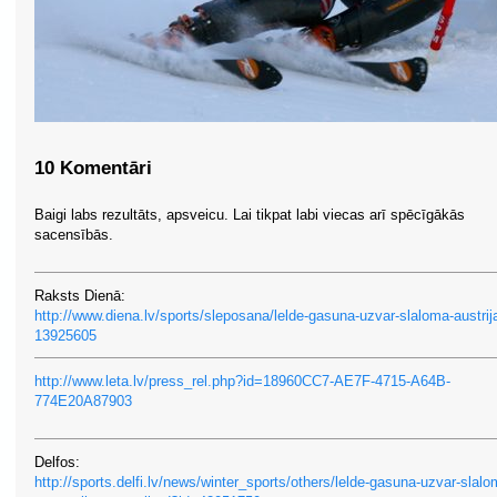
10 Komentāri
Baigi labs rezultāts, apsveicu. Lai tikpat labi viecas arī spēcīgākās
sacensībās.
Raksts Dienā:
http://www.diena.lv/sports/sleposana/lelde-gasuna-uzvar-slaloma-austrij
13925605
http://www.leta.lv/press_rel.php?id=18960CC7-AE7F-4715-A64B-
774E20A87903
Delfos:
http://sports.delfi.lv/news/winter_sports/others/lelde-gasuna-uzvar-slalo