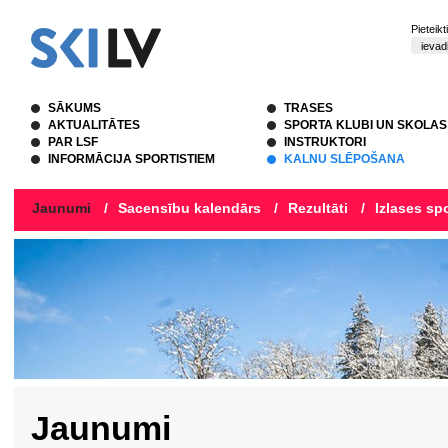
Pieteik
SĀKUMS
TRASES
AKTUALITĀTES
SPORTA KLUBI UN SKOLAS
PAR LSF
INSTRUKTORI
INFORMĀCIJA SPORTISTIEM
KALNU SLĒPOŠANA
Jaunumi
/
Sacensību kalendārs
/
Rezultāti
/
Izlases spo
Jaunumi