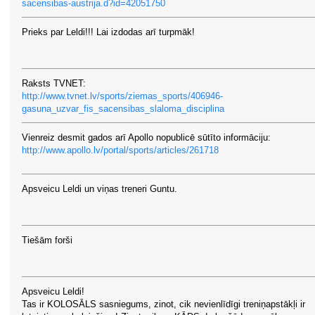
sacensibas-austrija.d?id=42051750
Prieks par Leldi!!! Lai izdodas arī turpmāk!
Raksts TVNET:
http://www.tvnet.lv/sports/ziemas_sports/406946-
gasuna_uzvar_fis_sacensibas_slaloma_disciplina
Vienreiz desmit gados arī Apollo nopublicē sūtīto informāciju:
http://www.apollo.lv/portal/sports/articles/261718
Apsveicu Leldi un viņas treneri Guntu.
Tiešām forši
Apsveicu Leldi!
Tas ir KOLOSĀLS sasniegums, zinot, cik nevienlīdīgi treniņapstākļi ir