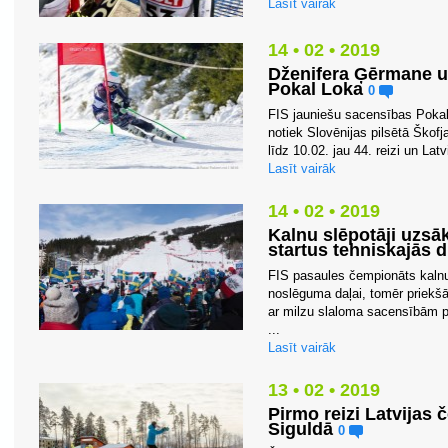
Lasīt vairāk
14 • 02 • 2019
Dženifera Ģērmane u
Pokal Loka
0
FIS jauniešu sacensības Pokal 
notiek Slovēnijas pilsētā Škof
līdz 10.02. jau 44. reizi un Latv
Lasīt vairāk
14 • 02 • 2019
Kalnu slēpotāji uzs
startus tehniskajās d
FIS pasaules čempionāts kalnu
noslēguma daļai, tomēr priekš
ar milzu slaloma sacensībām p
...
Lasīt vairāk
13 • 02 • 2019
Pirmo reizi Latvijas
Siguldā
0