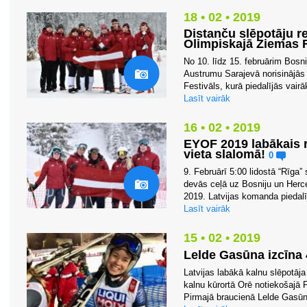
18 • 02 • 2019
Distanču slēpotāju r
Olimpiskajā Ziemas 
No 10. līdz 15. februārim Bosn
Austrumu Sarajevā norisinājās
Festivāls, kurā piedalījās vairā
Lasīt vairāk
16 • 02 • 2019
EYOF 2019 labākais r
vieta slalomā!
0
9. Februārī 5:00 lidostā “Rīga”
devās ceļā uz Bosniju un Herc
2019. Latvijas komanda piedalī
Lasīt vairāk
15 • 02 • 2019
Lelde Gasūna izcīna 
Latvijas labākā kalnu slēpotāja
kalnu kūrortā Orē notiekošajā
Pirmajā braucienā Lelde Gasūna