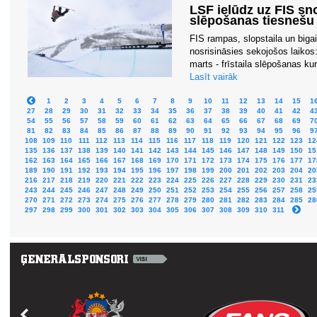
LSF ielūdz uz FIS sno
slēpošanas tiesnešu
FIS rampas, slopstaila un bigai
nosrisināsies sekojošos laikos:
marts - frīstaila slēpošanas kurs
Lasīt vairāk
1
2
3
4
5
6
7
8
9
10
11
12
13
14
15
1
27
28
29
30
31
32
33
34
35
36
37
38
39
40
41
42
4
54
55
56
57
58
59
60
61
62
63
64
65
66
67
68
69
7
81
82
83
84
85
86
87
88
89
90
91
92
93
94
95
96
9
108
109
110
111
112
113
114
115
116
117
118
119
120
121
122
123
12
135
136
137
138
139
140
141
142
143
144
145
146
147
148
149
150
15
162
163
164
165
166
167
168
169
170
171
172
173
174
175
176
177
17
189
190
191
192
193
194
195
196
197
198
199
200
201
202
203
204
20
216
217
218
219
220
221
222
223
224
225
226
227
228
229
230
231
23
243
244
245
246
247
248
249
250
251
252
253
254
255
256
257
258
25
270
271
272
273
274
275
276
277
278
279
280
281
282
283
284
285
28
297
298
299
300
301
302
303
304
305
306
307
308
309
310
311