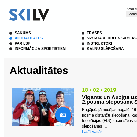
Pieteik
SĀKUMS
TRASES
AKTUALITĀTES
SPORTA KLUBI UN SKOLAS
PAR LSF
INSTRUKTORI
INFORMĀCIJA SPORTISTIEM
KALNU SLĒPOŠANA
Aktualitātes
18 • 02 • 2019
Vīgants un Auziņa uz
2.posmā slēpošanā S
Pagājušajā nedēļas nogalē, 16.
posmā distanču slēpošanā, kas
federācijas (FIS) sacensības u
slēpošanas ...
Lasīt vairāk