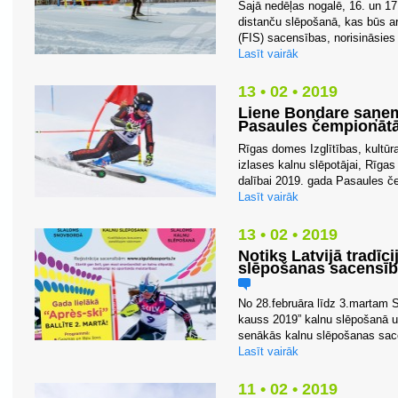
Šajā nedēļas nogalē, 16. un 17
distanču slēpošanā, kas būs ar
(FIS) sacensības, norisināsies 
Lasīt vairāk
13 • 02 • 2019
Liene Bondare saņem 
Pasaules čempionāt
Rīgas domes Izglītības, kultūr
izlases kalnu slēpotājai, Rīgas
dalībai 2019. gada Pasaules če
Lasīt vairāk
13 • 02 • 2019
Notiks Latvijā tradī
slēpošanas sacensīb
No 28.februāra līdz 3.martam S
kauss 2019” kalnu slēpošanā u
senākās kalnu slēpošanas sacen
Lasīt vairāk
11 • 02 • 2019