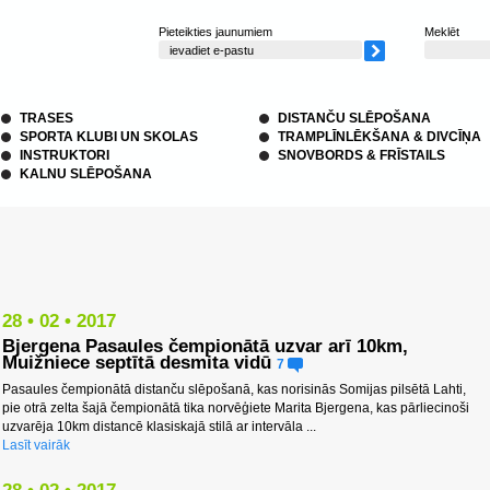
Pieteikties jaunumiem
Meklēt
TRASES
DISTANČU SLĒPOŠANA
SPORTA KLUBI UN SKOLAS
TRAMPLĪNLĒKŠANA & DIVCĪŅA
INSTRUKTORI
SNOVBORDS & FRĪSTAILS
KALNU SLĒPOŠANA
28 • 02 • 2017
Bjergena Pasaules čempionātā uzvar arī 10km,
Muižniece septītā desmita vidū
7
Pasaules čempionātā distanču slēpošanā, kas norisinās Somijas pilsētā Lahti,
pie otrā zelta šajā čempionātā tika norvēģiete Marita Bjergena, kas pārliecinoši
uzvarēja 10km distancē klasiskajā stilā ar intervāla ...
Lasīt vairāk