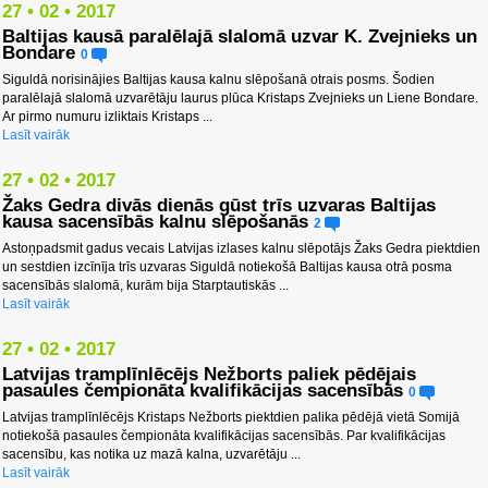
27 • 02 • 2017
Baltijas kausā paralēlajā slalomā uzvar K. Zvejnieks un
Bondare
0
Siguldā norisinājies Baltijas kausa kalnu slēpošanā otrais posms. Šodien
paralēlajā slalomā uzvarētāju laurus plūca Kristaps Zvejnieks un Liene Bondare.
Ar pirmo numuru izliktais Kristaps ...
Lasīt vairāk
27 • 02 • 2017
Žaks Gedra divās dienās gūst trīs uzvaras Baltijas
kausa sacensībās kalnu slēpošanās
2
Astoņpadsmit gadus vecais Latvijas izlases kalnu slēpotājs Žaks Gedra piektdien
un sestdien izcīnīja trīs uzvaras Siguldā notiekošā Baltijas kausa otrā posma
sacensībās slalomā, kurām bija Starptautiskās ...
Lasīt vairāk
27 • 02 • 2017
Latvijas tramplīnlēcējs Nežborts paliek pēdējais
pasaules čempionāta kvalifikācijas sacensībās
0
Latvijas tramplīnlēcējs Kristaps Nežborts piektdien palika pēdējā vietā Somijā
notiekošā pasaules čempionāta kvalifikācijas sacensībās. Par kvalifikācijas
sacensību, kas notika uz mazā kalna, uzvarētāju ...
Lasīt vairāk