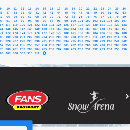
9
10
11
12
13
14
15
16
17
18
19
20
21
22
23
24
25
26
36
37
38
39
40
41
42
43
44
45
46
47
48
49
50
51
52
53
63
64
65
66
67
68
69
70
71
72
73
74
75
76
77
78
79
80
90
91
92
93
94
95
96
97
98
99
100
101
102
103
104
105
106
107
17
118
119
120
121
122
123
124
125
126
127
128
129
130
131
132
133
134
44
145
146
147
148
149
150
151
152
153
154
155
156
157
158
159
160
161
71
172
173
174
175
176
177
178
179
180
181
182
183
184
185
186
187
188
98
199
200
201
202
203
204
205
206
207
208
209
210
211
212
213
214
215
25
226
227
228
229
230
231
232
233
234
235
236
237
238
239
240
241
242
52
253
254
255
256
257
258
259
260
261
262
263
264
265
266
267
268
269
79
280
281
282
283
284
285
286
287
288
289
290
291
292
293
294
295
296
06
307
308
309
310
311