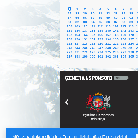
1
2
3
4
5
6
7
8
27
28
29
30
31
32
33
34
35
54
55
56
57
58
59
60
61
62
81
82
83
84
85
86
87
88
89
108
109
110
111
112
113
114
115
116
1
135
136
137
138
139
140
141
142
143
1
162
163
164
165
166
167
168
169
170
1
189
190
191
192
193
194
195
196
197
1
216
217
218
219
220
221
222
223
224
2
243
244
245
246
247
248
249
250
251
2
270
271
272
273
274
275
276
277
278
2
297
298
299
300
301
302
303
304
305
3
Mēs izmantojam sīkfailus. Turpinot lietot mūsu tīmekļa vietni,