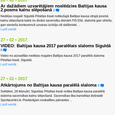
28 • 02 • 2017
Ar dažādiem uzvarētājiem noslēdzies Baltijas kausa
2.posms kalnu slēpošanā
2
Nedēļas nogalē Siguldā Pilsētas trasē notikušajā Baltijas kausa otrajā posmā
kalnu slēpošanā katrā no divām sacensību dienām FIS ENL slalomā gan vīriešu,
gan sieviešu konkurencē uzvaras izcīnīja citi dalībnieki. ...
Lasīt vairāk
27 • 02 • 2017
VIDEO: Baltijas kausa 2017 paralēlais slaloms Siguldā
0
Video no aizvadītās nedēļas nogales Baltijas kausa 2017 paralēlā slaloma
Pilsētas trasē, Siguldā.
Lasīt vairāk
27 • 02 • 2017
Atkārtojums no Baltijas kausa paralēlā slaloma
0
Svētdien, 26.februārī, Siguldas Pilsētas trasē notika Baltijas kausa paralēlā
slaloma sacensības kalnu slēpošanā. Sacensības tika translētas tiešraidē
Sportacentrs.tv. Piedāvājam noskatīties pārraides ...
Lasīt vairāk