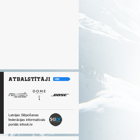
Latvijas Slēpošanas
federācijas informatīvais
portāls infoski.lv