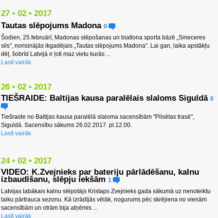
27 • 02 • 2017
Tautas slēpojums Madona
0
Šodien, 25.februārī, Madonas slēpošanas un biatlona sporta bāzē „Smeceres
sils”, norisinājās ikgadējais „Tautas slēpojums Madona”. Lai gan, laika apstākļu
dēļ, šobrīd Latvijā ir ļoti maz vietu kurās ...
Lasīt vairāk
26 • 02 • 2017
TIEŠRAIDE: Baltijas kausa paralēlais slaloms Siguldā
0
Tiešraide no Baltijas kausa paralēlā slaloma sacensībām "Pilsētas trasē",
Siguldā. Sacensību sākums 26.02.2017. pl.12.00.
Lasīt vairāk
24 • 02 • 2017
VIDEO: K.Zvejnieks par bateriju pārlādēšanu, kalnu
izbaudīšanu, slēpju iekšām
1
Latvijas labākais kalnu slēpotājs Kristaps Zvejnieks gada sākumā uz nenoteiktu
laiku pārtrauca sezonu. Kā izrādījās vēlāk, nogurums pēc skrējiena no vienām
sacensībām un otrām bija atņēmis ...
Lasīt vairāk