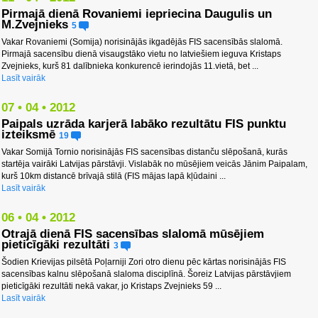
Pirmajā dienā Rovaniemi iepriecina Daugulis un
M.Zvejnieks
5
Vakar Rovaniemi (Somija) norisinājās ikgadējās FIS sacensībās slalomā.
Pirmajā sacensību dienā visaugstāko vietu no latviešiem ieguva Kristaps
Zvejnieks, kurš 81 dalībnieka konkurencē ierindojās 11.vietā, bet ...
Lasīt vairāk
07 • 04 • 2012
Paipals uzrāda karjerā labāko rezultātu FIS punktu
izteiksmē
19
Vakar Somijā Tornio norisinājās FIS sacensības distanču slēpošanā, kurās
startēja vairāki Latvijas pārstāvji. Vislabāk no mūsējiem veicās Jānim Paipalam,
kurš 10km distancē brīvajā stilā (FIS mājas lapā kļūdaini ...
Lasīt vairāk
06 • 04 • 2012
Otrajā dienā FIS sacensības slalomā mūsējiem
pieticīgāki rezultāti
3
Šodien Krievijas pilsētā Poļarniji Zori otro dienu pēc kārtas norisinājās FIS
sacensības kalnu slēpošanā slaloma disciplīnā. Šoreiz Latvijas pārstāvjiem
pieticīgāki rezultāti nekā vakar, jo Kristaps Zvejnieks 59 ...
Lasīt vairāk