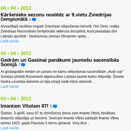
04 • 04 • 2012
Kāršenieks sezonu noslēdz ar 9.vietu Zviedrijas
čempionātā
0
Aizvadītajā nedēļas nogalē Zviedrijas slēpošanas kūrortā Ore (Are), notika
Zviedrijas Nacionālais čempionāts skikrosa disciplīnā, kurā piedalijās divi
Latvijas sportisti - Vankūveras ziemas Olimpisko spēļu ...
Lasīt vairāk
04 • 04 • 2012
Gedrām un Gasūnai panākumi jauniešu sacensībās
Somijā
7
Ar godalgotām vietām un uzvaru no kalnu slēpošanas sacensībām „Audi cup”
Somijas pilsētā Rovaniemi atgriezušies Latvijas jaunie kalnu slēpotāji. Žanete
Gedra uzvarēja slalomā un bija otrajā vietā milzu slalomā ...
Lasīt vairāk
03 • 04 • 2012
Imantam Vītolam 87!
5
Šodien, 3.aprīlī, savu 87-to dzimšanas dienu svin Imants Vītols, fanātisks
distanču slēpotājs un treneris. Sveicam Imantu Vītolu jubilejā! Imants Vītols
dzimis 1925. gadā Pļaviņās 5 bērnu ģimenē. Viņa tēvs ...
Lasīt vairāk