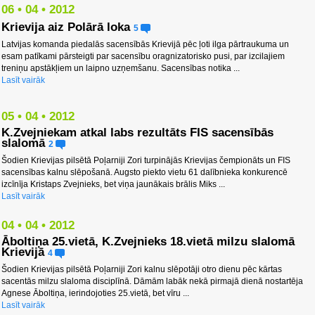
06 • 04 • 2012
Krievija aiz Polārā loka
5
Latvijas komanda piedalās sacensībās Krievijā pēc ļoti ilga pārtraukuma un
esam patīkami pārsteigti par sacensību oragnizatorisko pusi, par izcilajiem
treniņu apstākļiem un laipno uzņemšanu. Sacensības notika ...
Lasīt vairāk
05 • 04 • 2012
K.Zvejniekam atkal labs rezultāts FIS sacensībās
slalomā
2
Šodien Krievijas pilsētā Poļarniji Zori turpinājās Krievijas čempionāts un FIS
sacensības kalnu slēpošanā. Augsto piekto vietu 61 dalībnieka konkurencē
izcīnīja Kristaps Zvejnieks, bet viņa jaunākais brālis Miks ...
Lasīt vairāk
04 • 04 • 2012
Āboltiņa 25.vietā, K.Zvejnieks 18.vietā milzu slalomā
Krievijā
4
Šodien Krievijas pilsētā Poļarniji Zori kalnu slēpotāji otro dienu pēc kārtas
sacentās milzu slaloma disciplīnā. Dāmām labāk nekā pirmajā dienā nostartēja
Agnese Āboltiņa, ierindojoties 25.vietā, bet vīru ...
Lasīt vairāk