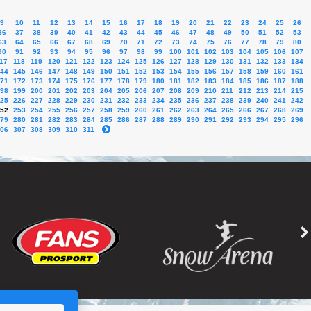
9
10
11
12
13
14
15
16
17
18
19
20
21
22
23
24
25
26
36
37
38
39
40
41
42
43
44
45
46
47
48
49
50
51
52
53
63
64
65
66
67
68
69
70
71
72
73
74
75
76
77
78
79
80
90
91
92
93
94
95
96
97
98
99
100
101
102
103
104
105
106
107
17
118
119
120
121
122
123
124
125
126
127
128
129
130
131
132
133
134
44
145
146
147
148
149
150
151
152
153
154
155
156
157
158
159
160
161
71
172
173
174
175
176
177
178
179
180
181
182
183
184
185
186
187
188
98
199
200
201
202
203
204
205
206
207
208
209
210
211
212
213
214
215
25
226
227
228
229
230
231
232
233
234
235
236
237
238
239
240
241
242
52
253
254
255
256
257
258
259
260
261
262
263
264
265
266
267
268
269
79
280
281
282
283
284
285
286
287
288
289
290
291
292
293
294
295
296
06
307
308
309
310
311