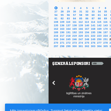
1
2
3
4
5
6
7
8
27
28
29
30
31
32
33
34
35
54
55
56
57
58
59
60
61
62
81
82
83
84
85
86
87
88
89
108
109
110
111
112
113
114
115
116
1
135
136
137
138
139
140
141
142
143
1
162
163
164
165
166
167
168
169
170
1
189
190
191
192
193
194
195
196
197
1
216
217
218
219
220
221
222
223
224
2
243
244
245
246
247
248
249
250
251
2
270
271
272
273
274
275
276
277
278
2
297
298
299
300
301
302
303
304
305
3
Mēs izmantojam sīkfailus. Turpinot lietot mūsu tīmekļa vietni,