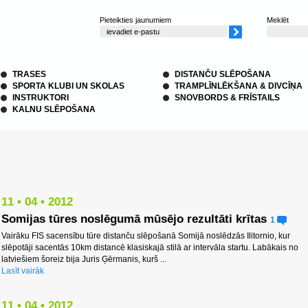
Pieteikties jaunumiem
Meklēt
TRASES
DISTANČU SLĒPOŠANA
SPORTA KLUBI UN SKOLAS
TRAMPLĪNLĒKŠANA & DIVCĪŅA
INSTRUKTORI
SNOVBORDS & FRĪSTAILS
KALNU SLĒPOŠANA
11 • 04 • 2012
Somijas tūres noslēgumā mūsējo rezultāti krītas
1
Vairāku FIS sacensību tūre distanču slēpošanā Somijā noslēdzās Ilitornio, kur
slēpotāji sacentās 10km distancē klasiskajā stilā ar intervāla startu. Labākais no
latviešiem šoreiz bija Juris Ģērmanis, kurš ...
Lasīt vairāk
11 • 04 • 2012