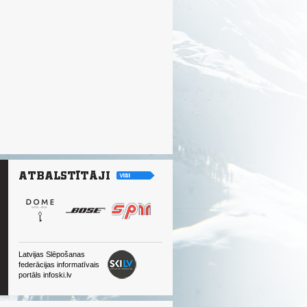
Latvijas Slēpošanas
federācijas informatīvais
portāls infoski.lv