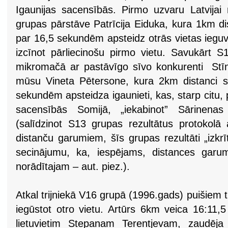
Igaunijas sacensībās. Pirmo uzvaru Latvijai
grupas pārstāve Patrīcija Eiduka, kura 1km dis
par 16,5 sekundēm apsteidz otrās vietas ieguvē
izcīnot pārliecinošu pirmo vietu. Savukārt S
mikromačā ar pastāvīgo sīvo konkurenti Stīni
mūsu Vineta Pētersone, kura 2km distanci sl
sekundēm apsteidza igaunieti, kas, starp citu
sacensībās Somijā, „iekabinot” Sārinena
(salīdzinot S13 grupas rezultātus protokolā 
distanču garumiem, šīs grupas rezultāti „izkr
secinājumu, ka, iespējams, distances garum
norādītajam – aut. piez.).
Atkal trijniekā V16 grupā (1996.gads) puišiem ti
iegūstot otro vietu. Artūrs 6km veica 16:11,
lietuvietim Stepanam Terentjevam, zaudēja 