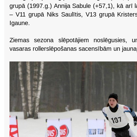
grupā (1997.g.) Annija Sabule (+57,1), kā arī
– V11 grupā Niks Saulītis, V13 grupā Kriste
Igaune.
Ziemas sezona slēpotājiem noslēgusies, un
vasaras rollerslēpošanas sacensībām un jauna