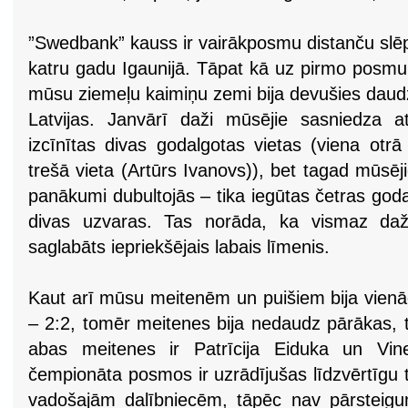
”Swedbank” kauss ir vairākposmu distanču slē
katru gadu Igaunijā. Tāpat kā uz pirmo posmu
mūsu ziemeļu kaimiņu zemi bija devušies daudz
Latvijas. Janvārī daži mūsējie sasniedza at
izcīnītas divas godalgotas vietas (viena otr
trešā vieta (Artūrs Ivanovs)), bet tagad mūsēji
panākumi dubultojās – tika iegūtas četras godal
divas uzvaras. Tas norāda, ka vismaz daž
saglabāts iepriekšējais labais līmenis.
Kaut arī mūsu meitenēm un puišiem bija vienā
– 2:2, tomēr meitenes bija nedaudz pārākas, 
abas meitenes ir Patrīcija Eiduka un Vine
čempionāta posmos ir uzrādījušas līdzvērtīgu 
vadošajām dalībniecēm, tāpēc nav pārsteigu