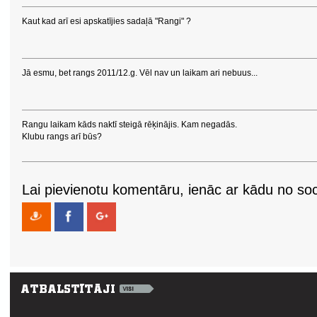
Kaut kad arī esi apskatījies sadaļā "Rangi" ?
Jā esmu, bet rangs 2011/12.g. Vēl nav un laikam ari nebuus...
Rangu laikam kāds naktī steigā rēķinājis. Kam negadās.
Klubu rangs arī būs?
Lai pievienotu komentāru, ienāc ar kādu no soci