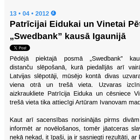
13 • 04 • 2012
Patrīcijai Eidukai un Vinetai P
„Swedbank” kausā Igaunijā
Pēdējā piektajā posmā „Swedbank” kau
distanču slēpošanā, kurā piedalījās arī vair
Latvijas slēpotāji, mūsējo kontā divas uzvar
viena otrā un trešā vieta. Uzvaras izcīnī
aizkraukliete Patrīcija Eiduka un cēsniece V
trešā vieta tika attiecīgi Artūram Ivanovam m
Kaut arī sacensības norisinājās pirms div
informēt ar novēlošanos, tomēr jāatceras sla
nekā nekad, it īpaši, ja ir sasniegti rezultāti, ar