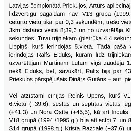
Latvijas čempionātā Priekuļos, Artūrs apliecinā
līdzvērtīgu pagaidām nav. V13 grupā (1999.
ceturto vietu tikai par 0,3 sekundēm, trešo vie
3km distanci veica 8;39,6 un no uzvarētāja K
sekundes. Tuvu trijniekam (pietrūka 4,4 sekunde
Liepiņš, kurš ierindojās 5.vietā. Tādā pašā
ierindojās Ralfs Eiduks, kuram līdz trijniek
uzvarētājam Martinam Lutam viņš zaudēja 1:
nekā Eiduks, bet, savukārt, Ralfs bija par 
Priekuļos pārspējušais Dinārs Gutāns – aut. pie
Vēl atzīstami cīnījās Reinis Upens, kurš V1
6.vietu (+39,6), sestās un septītās vietas i
(+41,3) un Nora Osīte (+45,5), kā arī Indulis B
V18 grupā (1994./1995.g.) bija attiecīgi 7. un 8
S14 grupā (1998.g.) Krista Razgale (+37,6) u