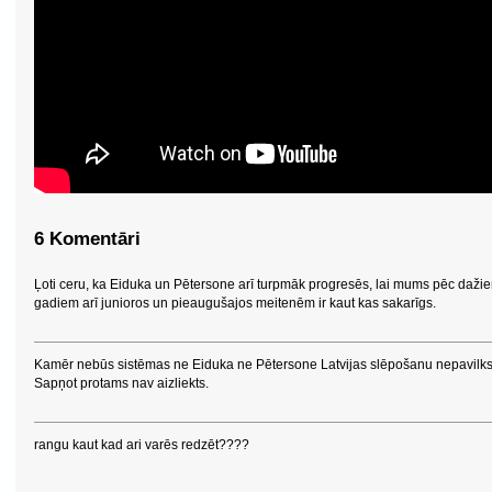
6 Komentāri
Ļoti ceru, ka Eiduka un Pētersone arī turpmāk progresēs, lai mums pēc daži
gadiem arī junioros un pieaugušajos meitenēm ir kaut kas sakarīgs.
Kamēr nebūs sistēmas ne Eiduka ne Pētersone Latvijas slēpošanu nepavilks
Sapņot protams nav aizliekts.
rangu kaut kad ari varēs redzēt????