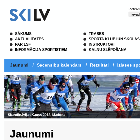
Pieteik
SĀKUMS
TRASES
AKTUALITĀTES
SPORTA KLUBI UN SKOLAS
PAR LSF
INSTRUKTORI
INFORMĀCIJA SPORTISTIEM
KALNU SLĒPOŠANA
Jaunumi
/
Sacensību kalendārs
/
Rezultāti
/
Izlases spo
Skandināvijas Kauss 2012, Madona
Jaunumi