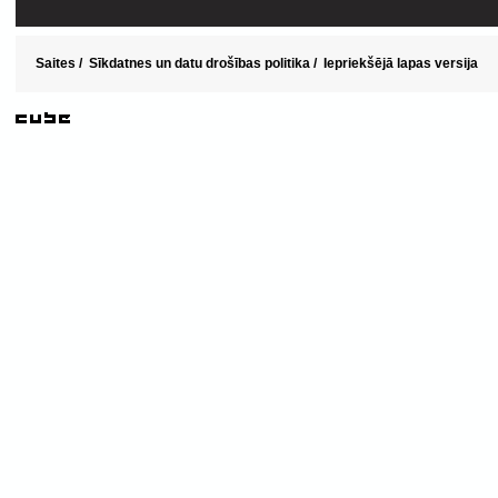
Saites
/
Sīkdatnes un datu drošības politika
/
Iepriekšējā lapas versija