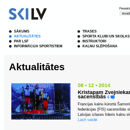
Pieteik
SĀKUMS
TRASES
AKTUALITĀTES
SPORTA KLUBI UN SKOLAS
PAR LSF
INSTRUKTORI
INFORMĀCIJA SPORTISTIEM
KALNU SLĒPOŠANA
Aktualitātes
08 • 12 • 2014
Kristapam Zvejniekam
sacensībās
6
Francijas kalnu kūrortā Šamon
federācijas (FIS) sacensībās s
Latvijas izlases līderis kalnu s
Lasīt vairāk