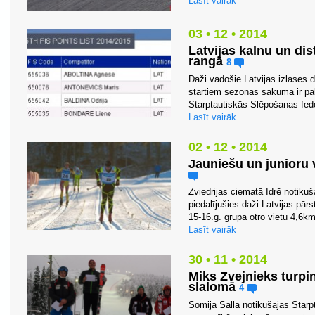
Lasīt vairāk
03 • 12 • 2014
Latvijas kalnu un di
rangā
8
Daži vadošie Latvijas izlases 
startiem sezonas sākumā ir pa
Starptautiskās Slēpošanas feder
Lasīt vairāk
02 • 12 • 2014
Jauniešu un junioru 
Zviedrijas ciematā Idrē notiku
piedalījušies daži Latvijas pār
15-16.g. grupā otro vietu 4,6km 
Lasīt vairāk
30 • 11 • 2014
Miks Zvejnieks turpi
slalomā
4
Somijā Sallā notikušajās Starp