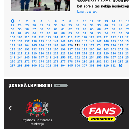
sacensībās slalomā uzvaru izcī
bet šoreiz tas nebija iepriekšēj
Lasīt vairāk
1
2
3
4
5
6
7
8
9
10
11
12
13
14
15
1
27
28
29
30
31
32
33
34
35
36
37
38
39
40
41
42
4
54
55
56
57
58
59
60
61
62
63
64
65
66
67
68
69
7
81
82
83
84
85
86
87
88
89
90
91
92
93
94
95
96
9
108
109
110
111
112
113
114
115
116
117
118
119
120
121
122
123
12
135
136
137
138
139
140
141
142
143
144
145
146
147
148
149
150
15
162
163
164
165
166
167
168
169
170
171
172
173
174
175
176
177
17
189
190
191
192
193
194
195
196
197
198
199
200
201
202
203
204
20
216
217
218
219
220
221
222
223
224
225
226
227
228
229
230
231
23
243
244
245
246
247
248
249
250
251
252
253
254
255
256
257
258
25
270
271
272
273
274
275
276
277
278
279
280
281
282
283
284
285
28
297
298
299
300
301
302
303
304
305
306
307
308
309
310
311