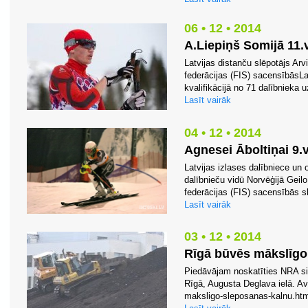
06 • 12 • 2014
A.Liepiņš Somijā 11.v
Latvijas distanču slēpotājs Arv
federācijas (FIS) sacensībāsLap
kvalifikācijā no 71 dalībnieka uz
Lasīt vairāk
04 • 12 • 2014
Agnesei Āboltiņai 9.
Latvijas izlases dalībniece un 
dalībnieču vidū Norvēģijā Geil
federācijas (FIS) sacensībās 
Lasīt vairāk
03 • 12 • 2014
Rīgā būvēs mākslīgo
Piedāvājam noskatīties NRA siž
Rīgā, Augusta Deglava ielā. Avo
maksligo-sleposanas-kalnu.ht