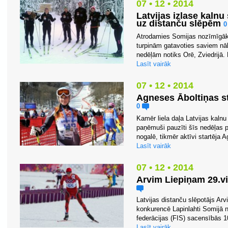
07 • 12 • 2014
Latvijas izlase kaln
uz distanču slēpēm
Atrodamies Somijas nozīmīgāka
turpinām gatavoties saviem nā
nedēļām notiks Orē, Zviedrijā. 
Lasīt vairāk
07 • 12 • 2014
Agneses Āboltiņas st
0
Kamēr liela daļa Latvijas kalnu
paņēmuši pauzīti šīs nedēļas p
nogalē, tikmēr aktīvi startēja 
Lasīt vairāk
07 • 12 • 2014
Arvim Liepiņam 29.vi
Latvijas distanču slēpotājs Arv
konkurencē Lapinlahti Somijā 
federācijas (FIS) sacensībās 10
Lasīt vairāk