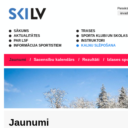
Pieteik
SĀKUMS
TRASES
AKTUALITĀTES
SPORTA KLUBI UN SKOLAS
PAR LSF
INSTRUKTORI
INFORMĀCIJA SPORTISTIEM
KALNU SLĒPOŠANA
Jaunumi
/
Sacensību kalendārs
/
Rezultāti
/
Izlases spo
Jaunumi