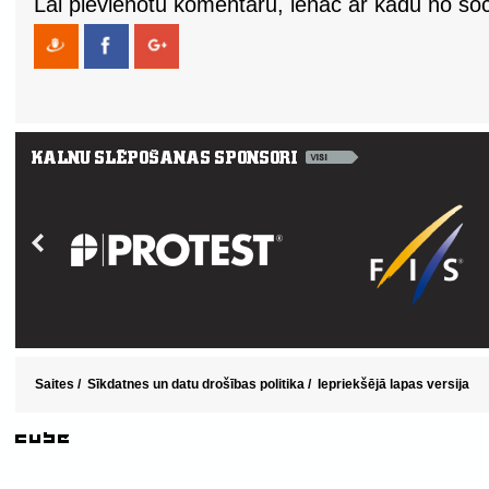
Lai pievienotu komentāru, ienāc ar kādu no soci
Saites
/
Sīkdatnes un datu drošības politika
/
Iepriekšējā lapas versija