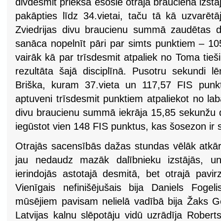
divdesmit priekšā esošie otrajā braucienā izs
pakāpties līdz 34.vietai, taču tā kā uzvar
Zviedrijas divu braucienu summā zaudētas d
sanāca nopelnīt pāri par simts punktiem – 10
vairāk kā par trīsdesmit atpaliek no Toma tie
rezultāta šajā disciplīnā. Pusotru sekundi 
Briška, kuram 37.vieta un 117,57 FIS punk
aptuveni trīsdesmit punktiem atpaliekot no lab
divu braucienu summā iekrāja 15,85 sekunžu de
iegūstot vien 148 FIS punktus, kas šosezon ir sl
Otrajās sacensībās dažas stundas vēlāk atkārt
jau nedaudz mazāk dalībnieku izstājās, un
ierindojās astotajā desmitā, bet otrajā pavir
Vienīgais nefinišējušais bija Daniels Foge
mūsējiem pavisam nelielā vadībā bija Žaks Ge
Latvijas kalnu slēpotāju vidū uzrādīja Robert