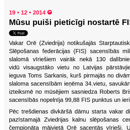
19 • 12 • 2014
Mūsu puiši pieticīgi nostartē F
Vakar Orē (Zviedrija) notikušajās Starptautis
Slēpošanas federācijas (FIS) sacensībās mi
slalomā vīriešiem vairāk nekā 130 dalībni
vidū visaugstāko vietu no Latvijas pārstāvj
ieguva Toms Sarkanis, kurš pirmajās no divām
slaloma sacensībām ieņēma 34.vietu, savukārt
izteiksmē no mūsējiem sasniedza Roberts Briš
sacensībās nopelnīja 99,88 FIS punktus un ieri
Pēc trešdienas divkāršā dāmu starta vakar di
pazīstamajā Zviedrijas kalnu slēpošanas c
čempionāta mājvietā Orē sacentās vīrieši. U