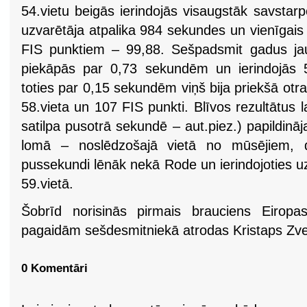
54.vietu beigās ierindojās visaugstāk savsta
uzvarētāja atpalika 984 sekundes un vienīgai
FIS punktiem – 99,88. Sešpadsmit gadus ja
piekāpās par 0,73 sekundēm un ierindojās 5
toties par 0,15 sekundēm viņš bija priekšā o
58.vieta un 107 FIS punkti. Blīvos rezultātus la
satilpa pusotrā sekundē – aut.piez.) papildinā
lomā – noslēdzošajā vietā no mūsējiem, d
pussekundi lēnāk nekā Rode un ierindojoties u
59.vietā.
Šobrīd norisinās pirmais brauciens Eiropas
pagaidām sešdesmitniekā atrodas Kristaps Zve
0 Komentāri