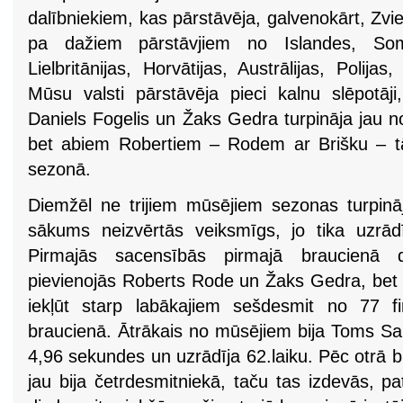
dalībniekiem, kas pārstāvēja, galvenokārt, Zvied
pa dažiem pārstāvjiem no Islandes, Somi
Lielbritānijas, Horvātijas, Austrālijas, Polijas
Mūsu valsti pārstāvēja pieci kalnu slēpotā
Daniels Fogelis un Žaks Gedra turpināja jau 
bet abiem Robertiem – Rodem ar Brišku – tā
sezonā.
Diemžēl ne trijiem mūsējiem sezonas turpin
sākums neizvērtās veiksmīgs, jo tika uzrādīti
Pirmajās sacensībās pirmajā braucienā d
pievienojās Roberts Rode un Žaks Gedra, bet
iekļūt starp labākajiem sešdesmit no 77 fi
braucienā. Ātrākais no mūsējiem bija Toms Sar
4,96 sekundes un uzrādīja 62.laiku. Pēc otrā br
jau bija četrdesmitniekā, taču tas izdevās, p