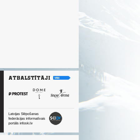
Latvijas Slēpošanas
federācijas informatīvais
portāls infoski.lv