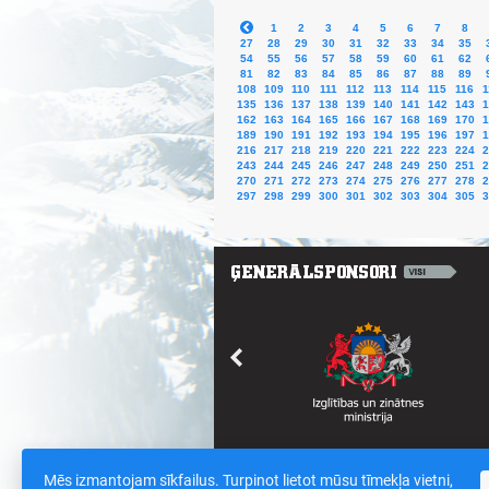
1
2
3
4
5
6
7
8
27
28
29
30
31
32
33
34
35
54
55
56
57
58
59
60
61
62
81
82
83
84
85
86
87
88
89
108
109
110
111
112
113
114
115
116
1
135
136
137
138
139
140
141
142
143
1
162
163
164
165
166
167
168
169
170
1
189
190
191
192
193
194
195
196
197
1
216
217
218
219
220
221
222
223
224
2
243
244
245
246
247
248
249
250
251
2
270
271
272
273
274
275
276
277
278
2
297
298
299
300
301
302
303
304
305
3
Mēs izmantojam sīkfailus. Turpinot lietot mūsu tīmekļa vietni,