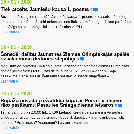
15 • 01 • 2020
Tiek atcelts Jauniešu kausa 1. posms
0
Bez liela pārsteiguma, diemžēl Jauniešu kausa 1. posms tiek atcels, dēļ sniega
un sala neesamības. Šobrīd nekas cits neatliek, ka cerēt un gaidīt, kad parādīsies
patstāvīgs sals un sniegs, lai kalnu kūrortos varētu ...
Lasīt vairāk
13 • 01 • 2020
Šonedēļ dalību Jaunatnes Ziemas Olimpiskajās spēlēs
uzsāks mūsu distanču slēpotāji
0
No 9. līdz 22.janvārim Šveices pilsētā Lozannā norisināsies Ziemas Olimpiskās
spēles jauniešiem (JZOS), kas dzimuši no 2002. līdz 2004.gadam. Šajā
pasākumā piedalīsies arī četri mūsu pārstāvji distanču slēpošanā – ...
Lasīt vairāk
13 • 01 • 2020
Ropažu novada pašvaldība kopā ar Purvu bridējiem
rīko pasākumu Pasaules Sniega dienas ietvaros
0
19. janvārī no plkst.10:00 līdz 14:00 Lielajos Kangaros atzīmēsim Pasaules
sniega dienu! Jā! Pat tad, ja sniega nebūs tik daudz, cik mums gribētos. Tēti,
mammu? Brāli, māsa? Vecmāmiņ? Laižam izklaidēties ...
Lasīt vairāk