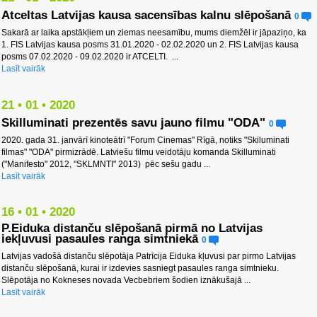
Atceltas Latvijas kausa sacensības kalnu slēpošanā
0
Sakarā ar laika apstākļiem un ziemas neesamību, mums diemžēl ir jāpaziņo, ka
1. FIS Latvijas kausa posms 31.01.2020 - 02.02.2020 un 2. FIS Latvijas kausa
posms 07.02.2020 - 09.02.2020 ir ATCELTI. ...
Lasīt vairāk
21 • 01 • 2020
Skilluminati prezentēs savu jauno filmu "ODA"
0
2020. gada 31. janvārī kinoteātrī "Forum Cinemas" Rīgā, notiks "Skiluminati
filmas" "ODA" pirmizrādē. Latviešu filmu veidotāju komanda Skilluminati
("Manifesto" 2012, "SKLMNTI" 2013) pēc sešu gadu ...
Lasīt vairāk
16 • 01 • 2020
P.Eiduka distanču slēpošanā pirmā no Latvijas
iekļuvusi pasaules ranga simtniekā
0
Latvijas vadošā distanču slēpotāja Patrīcija Eiduka kļuvusi par pirmo Latvijas
distanču slēpošanā, kurai ir izdevies sasniegt pasaules ranga simtnieku.
Slēpotāja no Kokneses novada Vecbebriem šodien iznākušajā ...
Lasīt vairāk