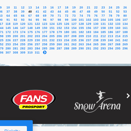
9
10
11
12
13
14
15
16
17
18
19
20
21
22
23
24
25
26
36
37
38
39
40
41
42
43
44
45
46
47
48
49
50
51
52
53
63
64
65
66
67
68
69
70
71
72
73
74
75
76
77
78
79
80
90
91
92
93
94
95
96
97
98
99
100
101
102
103
104
105
106
107
17
118
119
120
121
122
123
124
125
126
127
128
129
130
131
132
133
134
44
145
146
147
148
149
150
151
152
153
154
155
156
157
158
159
160
161
71
172
173
174
175
176
177
178
179
180
181
182
183
184
185
186
187
188
98
199
200
201
202
203
204
205
206
207
208
209
210
211
212
213
214
215
25
226
227
228
229
230
231
232
233
234
235
236
237
238
239
240
241
242
52
253
254
255
256
257
258
259
260
261
262
263
264
265
266
267
268
269
79
280
281
282
283
284
285
286
287
288
289
290
291
292
293
294
295
296
06
307
308
309
310
311