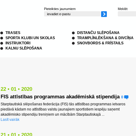
Pieteikties jaunumiem
Meklēt
TRASES
DISTANČU SLĒPOŠANA
SPORTA KLUBI UN SKOLAS
TRAMPLĪNLĒKŠANA & DIVCĪŅA
INSTRUKTORI
SNOVBORDS & FRĪSTAILS
KALNU SLĒPOŠANA
22 • 01 • 2020
FIS attīstības programmas akadēmiskā stipendija
0
Starptautiskā slēpošanas federācija (FIS) tās attīstības programmas ietvaros
piedāvā kādam no attīstības valstu jaunajiem sportistiem iespēju saņemt
akadēmisko stipendiju treniņiem un mācībām Starptautiskajā ...
Lasīt vairāk
21 • 01 • 2020