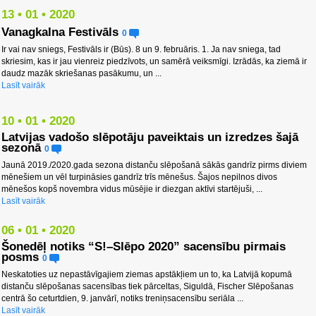
13 • 01 • 2020
Vanagkalna Festivāls
0
Ir vai nav sniegs, Festivāls ir (Būs). 8 un 9. februāris. 1. Ja nav sniega, tad
skriesim, kas ir jau vienreiz piedzīvots, un samērā veiksmīgi. Izrādās, ka ziemā ir
daudz mazāk skriešanas pasākumu, un ...
Lasīt vairāk
10 • 01 • 2020
Latvijas vadošo slēpotāju paveiktais un izredzes šajā
sezonā
0
Jaunā 2019./2020.gada sezona distanču slēpošanā sākās gandrīz pirms diviem
mēnešiem un vēl turpināsies gandrīz trīs mēnešus. Šajos nepilnos divos
mēnešos kopš novembra vidus mūsējie ir diezgan aktīvi startējuši, ...
Lasīt vairāk
06 • 01 • 2020
Šonedēļ notiks “S!–Slēpo 2020” sacensību pirmais
posms
0
Neskatoties uz nepastāvīgajiem ziemas apstākļiem un to, ka Latvijā kopumā
distanču slēpošanas sacensības tiek pārceltas, Siguldā, Fischer Slēpošanas
centrā šo ceturtdien, 9. janvārī, notiks treniņsacensību seriāla ...
Lasīt vairāk