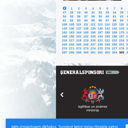
1
2
3
4
5
6
7
8
27
28
29
30
31
32
33
34
35
54
55
56
57
58
59
60
61
62
81
82
83
84
85
86
87
88
89
108
109
110
111
112
113
114
115
116
1
135
136
137
138
139
140
141
142
143
1
162
163
164
165
166
167
168
169
170
1
189
190
191
192
193
194
195
196
197
1
216
217
218
219
220
221
222
223
224
2
243
244
245
246
247
248
249
250
251
2
270
271
272
273
274
275
276
277
278
2
297
298
299
300
301
302
303
304
305
3
Mēs izmantojam sīkfailus. Turpinot lietot mūsu tīmekļa vietni,