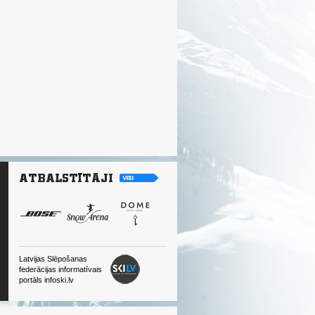
Latvijas Slēpošanas
federācijas informatīvais
portāls infoski.lv