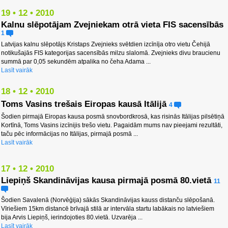
19 • 12 • 2010
Kalnu slēpotājam Zvejniekam otrā vieta FIS sacensībās
1
Latvijas kalnu slēpotājs Kristaps Zvejnieks svētdien izcīnīja otro vietu Čehijā
notikušajās FIS kategorijas sacensībās milzu slalomā. Zvejnieks divu braucienu
summā par 0,05 sekundēm atpalika no čeha Adama ...
Lasīt vairāk
18 • 12 • 2010
Toms Vasins trešais Eiropas kausā Itālijā
4
Šodien pirmajā Eiropas kausa posmā snovbordkrosā, kas risinās Itālijas pilsētiņā
Kortīnā, Toms Vasins izcīnijis trešo vietu. Pagaidām mums nav pieejami rezultāti,
taču pēc informācijas no Itālijas, pirmajā posmā ...
Lasīt vairāk
17 • 12 • 2010
Liepiņš Skandināvijas kausa pirmajā posmā 80.vietā
11
Šodien Savalenā (Norvēģija) sākās Skandināvijas kauss distanču slēpošanā.
Vīriešiem 15km distancē brīvajā stilā ar intervāla startu labākais no latviešiem
bija Arvis Liepiņš, ierindojoties 80.vietā. Uzvarēja ...
Lasīt vairāk