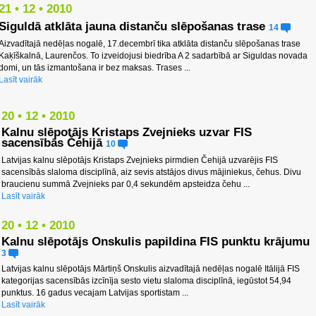
21 • 12 • 2010
Siguldā atklāta jauna distanču slēpošanas trase
14
Aizvadītajā nedēļas nogalē, 17.decembrī tika atklāta distanču slēpošanas trase
Kaķīškalnā, Laurenčos. To izveidojusi biedrība A 2 sadarbībā ar Siguldas novada
domi, un tās izmantošana ir bez maksas. Trases ...
Lasīt vairāk
20 • 12 • 2010
Kalnu slēpotājs Kristaps Zvejnieks uzvar FIS
sacensībās Čehijā
10
Latvijas kalnu slēpotājs Kristaps Zvejnieks pirmdien Čehijā uzvarējis FIS
sacensībās slaloma disciplīnā, aiz sevis atstājos divus mājiniekus, čehus. Divu
braucienu summā Zvejnieks par 0,4 sekundēm apsteidza čehu ...
Lasīt vairāk
20 • 12 • 2010
Kalnu slēpotājs Onskulis papildina FIS punktu krājumu
3
Latvijas kalnu slēpotājs Mārtiņš Onskulis aizvadītajā nedēļas nogalē Itālijā FIS
kategorijas sacensībās izcīnīja sesto vietu slaloma disciplīnā, iegūstot 54,94
punktus. 16 gadus vecajam Latvijas sportistam ...
Lasīt vairāk