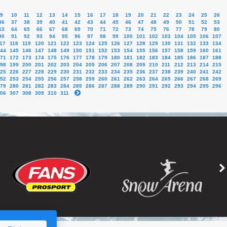
9
10
11
12
13
14
15
16
17
18
19
20
21
22
23
24
25
26
36
37
38
39
40
41
42
43
44
45
46
47
48
49
50
51
52
53
63
64
65
66
67
68
69
70
71
72
73
74
75
76
77
78
79
80
90
91
92
93
94
95
96
97
98
99
100
101
102
103
104
105
106
107
17
118
119
120
121
122
123
124
125
126
127
128
129
130
131
132
133
134
44
145
146
147
148
149
150
151
152
153
154
155
156
157
158
159
160
161
71
172
173
174
175
176
177
178
179
180
181
182
183
184
185
186
187
188
98
199
200
201
202
203
204
205
206
207
208
209
210
211
212
213
214
215
25
226
227
228
229
230
231
232
233
234
235
236
237
238
239
240
241
242
52
253
254
255
256
257
258
259
260
261
262
263
264
265
266
267
268
269
79
280
281
282
283
284
285
286
287
288
289
290
291
292
293
294
295
296
06
307
308
309
310
311