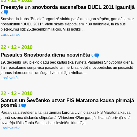
23 • 12 • 2010
Freestyle un snovborda sacensības DUEL 2011 Igaunijā
2
Snovborda klubs “Bricole” organizē slaidu pasākumu gan slēpēm, gan dēļiem ar
nosaukumu “DUEL 2011″. Vietu skaits slēpotājiem ir 30 dalībnieki, tā kā sūti
pieteikumu līdz 25.decembrim laicīgi. Viss notiks ...
Lasīt vairāk
22 • 12 • 2010
Pasaules Snovborda diena nosvinēta
0
19. decembrī jau piekto gadu pēc kārtas tika svinēta Pasaules Snovborda diena.
Tā ir pasākumu sērija visā pasaulē, ar mērķi saliedēt snovbordistus un piesaistīt
jaunus interesentus, un šogad vienlaicīgi svinības ...
Lasīt vairāk
22 • 12 • 2010
Santus un Ševčenko uzvar FIS Maratona kausa pirmajā
posmā
1
Pagājušajā svētdienā Itālijas ziemas kūrortā Livinjo sākās FIS Maratona kausa
jaunā sezona distanču slēpošanā. Vīriešiem 42km garajā distancē brīvajā stilā
uzvarēja itālis Fabio Santus, bet sievietēm triumfēja ...
Lasīt vairāk