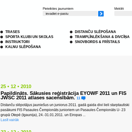
Pieteikties jaunumiem
Meklēt
TRASES
DISTANČU SLĒPOŠANA
SPORTA KLUBI UN SKOLAS
TRAMPLĪNLĒKŠANA & DIVCĪŅA
INSTRUKTORI
SNOVBORDS & FRĪSTAILS
KALNU SLĒPOŠANA
25 • 12 • 2010
Papildināts. Sākusies reģistrācija EYOWF 2011 un FIS
JWSC 2011 atlases sacensībām.
11
Distanču slēpotājus jauniešus un juniorus 2011. gadā gaida divi lieli starptautiski
pasākumi FIS Pasaules Čempionāts junioriem un Pasaules Čempionāts U- 23
grupā Otepē (Igaunija), 24.-31.01.2011. un Eiropas ...
Lasīt vairāk