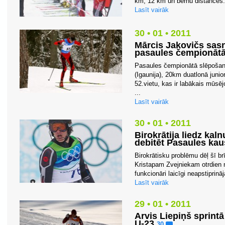
km, 12 km un bērnu distances. 
Lasīt vairāk
30 • 01 • 2011
Mārcis Jakovičs sasn
pasaules čempionātā
Pasaules čempionātā slēpošanā
(Igaunija), 20km duatlonā juni
52.vietu, kas ir labākais mūsē
...
Lasīt vairāk
30 • 01 • 2011
Birokrātija liedz ka
debitēt Pasaules kau
Birokrātisku problēmu dēļ šī b
Kristapam Zvejniekam otrdien 
funkcionāri laicīgi neapstiprinā
Lasīt vairāk
29 • 01 • 2011
Arvis Liepiņš sprint
U-23
30