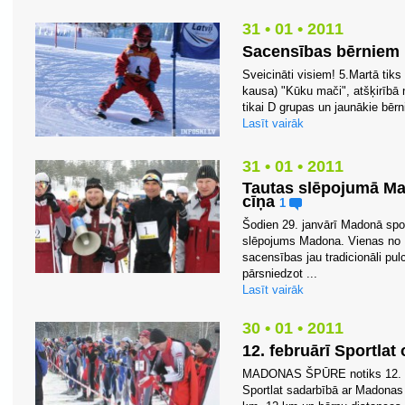
31 • 01 • 2011
Sacensības bērniem
Sveicināti visiem! 5.Martā tik
kausa) "Kūku mači", atšķirībā 
tikai D grupas un jaunākie bērni
Lasīt vairāk
31 • 01 • 2011
Tautas slēpojumā Mad
cīņa
1
Šodien 29. janvārī Madonā spo
slēpojums Madona. Vienas no L
sacensības jau tradicionāli pu
pārsniedzot ...
Lasīt vairāk
30 • 01 • 2011
12. februārī Sportla
MADONAS ŠPŪRE notiks 12. fe
Sportlat sadarbībā ar Madonas