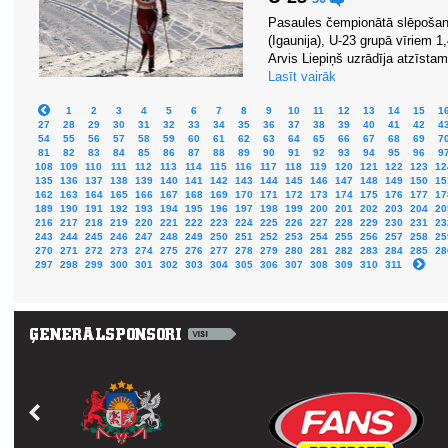
Pasaules čempionātā slēpošanā
(Igaunija), U-23 grupā vīriem 1,
Arvis Liepiņš uzrādīja atzīstamu
Lasīt vairāk
1
2
3
4
5
6
7
8
9
10
11
12
13
14
15
1
27
28
29
30
31
32
33
34
35
36
37
38
39
40
41
42
4
54
55
56
57
58
59
60
61
62
63
64
65
66
67
68
69
7
81
82
83
84
85
86
87
88
89
90
91
92
93
94
95
96
9
108
109
110
111
112
113
114
115
116
117
118
119
120
121
122
123
12
135
136
137
138
139
140
141
142
143
144
145
146
147
148
149
150
15
162
163
164
165
166
167
168
169
170
171
172
173
174
175
176
177
17
189
190
191
192
193
194
195
196
197
198
199
200
201
202
203
204
20
216
217
218
219
220
221
222
223
224
225
226
227
228
229
230
231
23
243
244
245
246
247
248
249
250
251
252
253
254
255
256
257
258
25
270
271
272
273
274
275
276
277
278
279
280
281
282
283
284
285
28
297
298
299
300
301
302
303
304
305
306
307
308
309
310
311