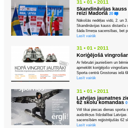
31 • 01 • 2011
Skandināvijas kauss
reizi Madonā
20
Nākošās nedēļas vidū, 2. un 3. 
Skandināvijas kauss distanču s
šāda līmeņa sacensības, bet pirm
Lasīt vairāk
31 • 01 • 2011
Koriģējošā vingroša
Ar februāri jauniešiem un bērn
apmeklēt koriģējošo vingrošan
Sporta centrā Grostonas ielā 6
Lasīt vairāk
31 • 01 • 2011
Latvijas jaunatnes zi
62 skolu komandas
Vēl tikai piecas dienas sporta s
audzēkņus līdzdalībai Latvijas
sacensībām reģistrējušās 62 s
Lasīt vairāk