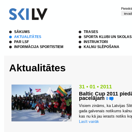
Pieteik
SĀKUMS
TRASES
AKTUALITĀTES
SPORTA KLUBI UN SKOLAS
PAR LSF
INSTRUKTORI
INFORMĀCIJA SPORTISTIEM
KALNU SLĒPOŠANA
Aktualitātes
31 • 01 • 2011
Baltic Cup 2011 pie
pacelājam
0
Visiem zināms, ka Latvijas Sl
gada galvenais notikums kalnu
kas nu kā jau ierasts notiks ko
Lasīt vairāk