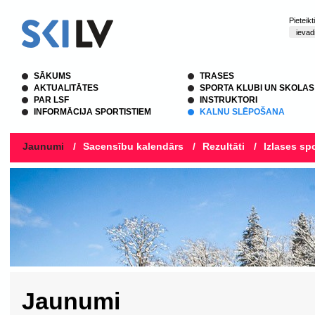
Pieteik
SĀKUMS
TRASES
AKTUALITĀTES
SPORTA KLUBI UN SKOLAS
PAR LSF
INSTRUKTORI
INFORMĀCIJA SPORTISTIEM
KALNU SLĒPOŠANA
Jaunumi
/
Sacensību kalendārs
/
Rezultāti
/
Izlases spo
Jaunumi