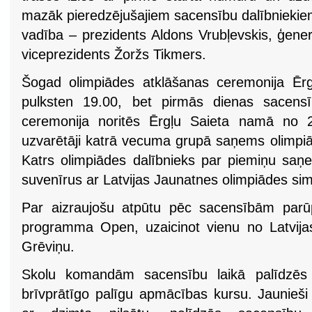
mazāk pieredzējušajiem sacensību dalībniekiem
vadība – prezidents Aldons Vrubļevskis, ģener
viceprezidents Žoržs Tikmers.
Šogad olimpiādes atklāšanas ceremonija Ērgļ
pulksten 19.00, bet pirmās dienas sacensī
ceremonija noritēs Ērgļu Saieta namā no 20
uzvarētāji katrā vecuma grupā saņems olimp
Katrs olimpiādes dalībnieks par piemiņu sa
suvenīrus ar Latvijas Jaunatnes olimpiādes sim
Par aizraujošu atpūtu pēc sacensībām parū
programma Open, uzaicinot vienu no Latvija
Grēviņu.
Skolu komandām sacensību laikā palīdzēs Ēr
brīvprātīgo palīgu apmācības kursu. Jaunieši