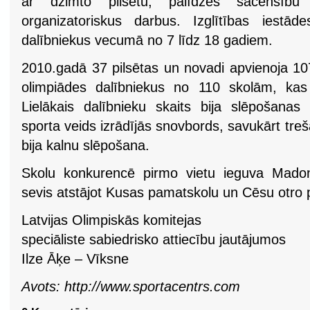
ar dzimto pilsētu, palīdzēs sacensīb
organizatoriskus darbus. Izglītības iestāde
dalībniekus vecumā no 7 līdz 18 gadiem.
2010.gadā 37 pilsētas un novadi apvienoja 10
olimpiādes dalībniekus no 110 skolām, kas 
Lielākais dalībnieku skaits bija slēpošanas 
sporta veids izrādījās snovbords, savukārt treš
bija kalnu slēpošana.
Skolu konkurencē pirmo vietu ieguva Madona
sevis atstājot Kusas pamatskolu un Cēsu otro
Latvijas Olimpiskās komitejas
speciāliste sabiedrisko attiecību jautājumos
Ilze Āķe – Vīksne
Avots: http://www.sportacentrs.com