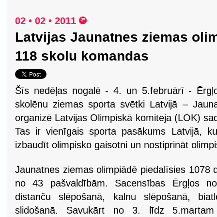
02 • 02 • 2011
Latvijas Jaunatnes ziemas olim
118 skolu komandas
Šīs nedēļas nogalē - 4. un 5.februārī - Ērgļos
skolēnu ziemas sporta svētki Latvijā – Jaun
organizē Latvijas Olimpiskā komiteja (LOK) sa
Tas ir vienīgais sporta pasākums Latvijā, 
izbaudīt olimpisko gaisotni un nostiprināt olimp
Jaunatnes ziemas olimpiādē piedalīsies 1078 
no 43 pašvaldībām. Sacensības Ērgļos no
distanču slēpošanā, kalnu slēpošanā, biat
slidošanā. Savukārt no 3. līdz 5.martam