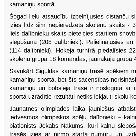
kamaniņu sportā.
Šogad lielu atsaucību izpelnījusies distanču sl
izies līdz šim nepieredzēts skolēnu skaits - 33
liels dalībnieku skaits pieteicies startiem snov
slēpošanā (208 dalībnieki). Palielinājusies arī
(114 dalībnieki). Hokeja turnīrā piedalīsies
skolēnu grupā 18 komandas, jaunākajā grupā
Savukārt Siguldas kamaniņu trasē spēkiem mēr
kamaniņu sportā, bet šīs sacensības norisināsi
kamaniņu un bobsleja trase ir noslogota ar
sportā uzrādītie rezultāti netiks iekļauti skolu 
Jaunatnes olimpiādes laikā jauniešus atbal
iedvesmos olimpiskos spēļu dalībnieki – kal
biatlonists Jēkabs Nākums, kuri kalnu slēpo
trasēs izies ar pirmo starta numuru un uzdo