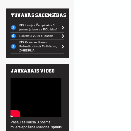
FIS Latvijas Čempionāts 3.
posms (atlase uz ROL izlasi)
Rollertour 2026 6. posms
FIS Pasaules Kauss
Rollerslēpošanā Trollhättan,
ZVIEDRIJĀ
Pasaules kausa 3.posms
rollerslēpošanā Madonā, sprints.