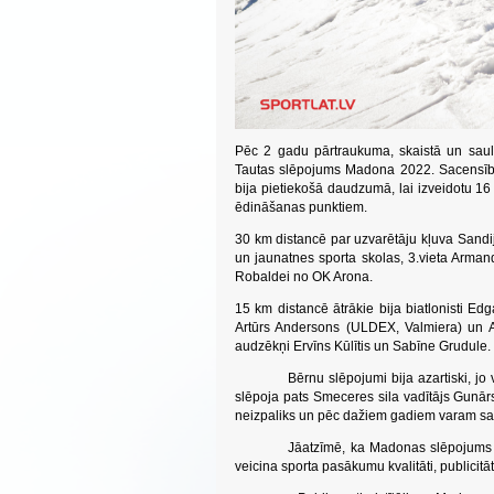
Pēc 2 gadu pārtraukuma,
skaistā un saul
Tautas slēpojums Madona 2022. Sacensībās
bija pietiekošā daudzumā, lai izveidotu 16 
ēdināšanas punktiem.
30 km distancē par uzvarētāju kļuva Sandi
un jaunatnes sporta skolas, 3.vieta Arma
Robaldei no OK Arona.
15 km distancē ātrākie bija biatlonisti E
Artūrs Andersons (ULDEX, Valmiera) un 
audzēkņi Ervīns Kūlītis un Sabīne Grudule.
Bērnu slēpojumi bija azartiski, jo visā
slēpoja pats Smeceres sila vadītājs Gunārs
neizpaliks un pēc dažiem gadiem varam saga
Jāatzīmē, ka Madonas slēpojums ir liel
veicina sporta pasākumu kvalitāti, publicit