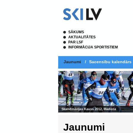
SĀKUMS
AKTUALITĀTES
PAR LSF
INFORMĀCIJA SPORTISTIEM
Jaunumi
/
Sacensību kalendārs
Skandināvijas Kauss 2012, Madona
Jaunumi