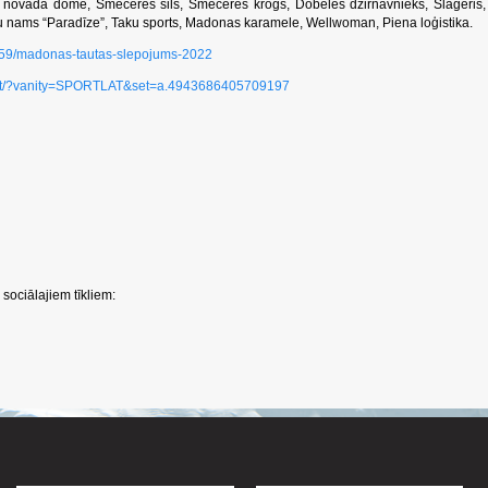
da dome, Smeceres sils, Smeceres krogs, Dobeles dzirnavnieks, Šlāgeris,
su nams “Paradīze”, Taku sports, Madonas karamele, Wellwoman, Piena loģistika.
i/1559/madonas-tautas-slepojums-2022
set/?vanity=SPORTLAT&set=a.4943686405709197
sociālajiem tīkliem: