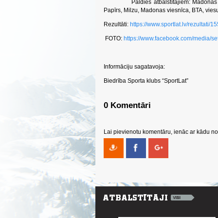
Paldies atbalstītājiem: Madonas nova
Papīrs, Milzu, Madonas viesnīca, BTA, vie
Rezultāti:
https://www.sportlat.lv/rezultat
FOTO:
https://www.facebook.com/media/
Informāciju sagatavoja:
Biedrība Sporta klubs “SportLat”
0 Komentāri
Lai pievienotu komentāru, ienāc ar kādu no 