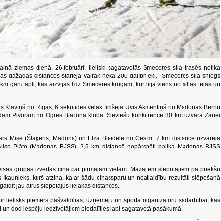
ainā ziemas dienā, 26.februārī, lieliski sagatavotās Smeceres sila trasēs notika
 dažādās distancēs startēja vairāk nekā 200 dalībnieki. Smeceres silā sniegs
km garu apli, kas aizvijās līdz Smeceres krogam, kur bija viens no siltās tējas un
js Kļaviņš no Rīgas, 6 sekundes vēlāk finišēja Uvis Akmentiņš no Madonas Bērnu
ndam Pivoram no Ogres Biatlona kluba. Sieviešu konkurencē 30 km uzvara Zanei
dgars Mise (Šlāgeris, Madona) un Elza Bleidele no Cēsīm. 7 km distancē uzvarēja
Alise Plāte (Madonas BJSS). 2,5 km distancē nepārspēti palika Madonas BJSS
s grupās izvērtās cīņa par pirmajām vietām. Mazajiem slēpotājiem pa priekšu
 Ikaunieks, kurš atzina, ka ar šādu cīņassparu un neatlaidību rezultāti slēpošanā
idīt jau ātrus slēpotājus lielākās distancēs.
isks piemērs pašvaldības, uzņēmēju un sporta organizatoru sadarbībai, kas
āti un dod iespēju iedzīvotājiem piedalīties labi sagatavotā pasākumā.