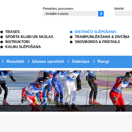
Pieteikties jaunumiem
Meklēt
TRASES
DISTANČU SLĒPOŠANA
SPORTA KLUBI UN SKOLAS
TRAMPLĪNLĒKŠANA & DIVCĪŅA
INSTRUKTORI
SNOVBORDS & FRĪSTAILS
KALNU SLĒPOŠANA
/
Rezultāti
/
Izlases sportisti
/
Galerijas
/
Rangi