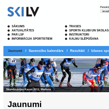
Pieteik
SĀKUMS
TRASES
AKTUALITĀTES
SPORTA KLUBI UN SKOLAS
PAR LSF
INSTRUKTORI
INFORMĀCIJA SPORTISTIEM
KALNU SLĒPOŠANA
Jaunumi
/
Sacensību kalendārs
/
Rezultāti
/
Izlases spo
Skandināvijas Kauss 2012, Madona
Jaunumi