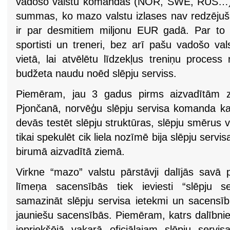
vadošo valstu komandas (NOR, SWE, RUS…) 1
summas, ko mazo valstu izlases nav redzēju
ir par desmitiem miljonu EUR gadā. Par to 
sportisti un treneri, bez arī pašu vadošo vals
vietā, lai atvēlētu līdzekļus treniņu process 
budžeta naudu noēd slēpju serviss.
Piemēram, jau 3 gadus pirms aizvadītām 
Pjončanā, norvēģu slēpju servisa komanda ka
devās testēt slēpju struktūras, slēpju smērus
tikai spekulēt cik liela nozīmē bija slēpju ser
birumā aizvadītā ziemā.
Virkne “mazo” valstu pārstāvji dalījās savā 
līmeņa sacensībās tiek ieviesti “slēpju s
samazināt slēpju servisa ietekmi un sacensību
jauniešu sacensībās. Piemēram, katrs dalībnie
iepriekšējā vakarā oficiālajam slēpju serv