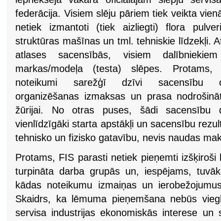
federācija. Visiem slēju pāriem tiek veikta vie
netiek izmantoti (tiek aizliegti) flora pulveri
struktūras mašīnas un tml. tehniskie līdzekļi. 
atlases sacensībās, visiem dalībniekiem
markas/modeļa (testa) slēpes. Protams, 
noteikumi sarežģī dzīvi sacensību or
organizēšanas izmaksas un prasa nodrošināt
žūrijai. No otras puses, šādi sacensību d
vienlīdzīgāki starta apstākļi un sacensību rezul
tehnisko un fizisko gatavību, nevis naudas ma
Protams, FIS parasti netiek pieņemti izšķiroši 
turpināta darba grupās un, iespējams, tuvā
kādas noteikumu izmaiņas un ierobežojumus 
Skaidrs, ka lēmuma pieņemšana nebūs viegla
servisa industrijas ekonomiskās interese un s