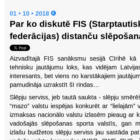
01 • 10 • 2018
Par ko diskutē FIS (Starptauti
federācijas) distanču slēpošan
Aizvadītajā FIS sanāksmu sesijā Cīrihē kā i
tehnisku jautājumu loks, kas vidējam Latvija
interesants, bet viens no karstākajiem jautāju
pamudināja uzrakstīt šī rindas…
Slēpju serviss, jeb tautā saukta - slēpju smērē
“mazo” valstu iespējas konkurēt ar “lielajām” v
izmaksas nacionālo valstu izlasēm pieaug ar k
vadošajās slēpošanas sporta valstīs, gan m
izlašu budžetos slēpju serviss jau sastāda pa