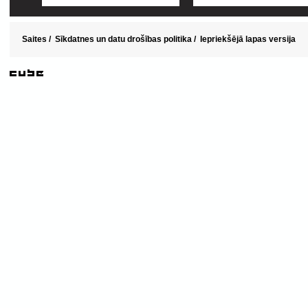
Saites
/
Sīkdatnes un datu drošības politika
/
Iepriekšējā lapas versija