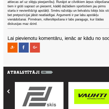
attiecas arī uz slēpju pieejamību). Runājot ar cilvēkiem ārpus slēpošana
tiem ir grūti saprast un pieņemt, kādēļ dažādiem sportistiem jau pirms
starta ir nevienlīdzīgi apstākļi. Smēru ražotāju un lielvalstu lobijs būs sti
bet pretpozīcijai jābūt neatlaidīgai. Argumenti ir par labu apstākļu
vienādošanai. Pirmēram, rollerslēpošana ir labs paragugs, kur šādas
diskusijas maz dzird.
Lai pievienotu komentāru, ienāc ar kādu no soci