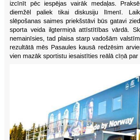
izcīnīt pēc iespējas vairāk medaļas. Praks
diemžēl paliek tikai diskusiju līmenī. Lai
slēpošanas saimes priekšstāvi būs gatavi zied
sporta veida ilgtermiņā attīstītības vārdā. S
nemainīsies, tad plaisa starp vadošām valstīm
rezultātā mēs Pasaules kausā redzēsim arvie
vien mazāk sportistu iesaistīties reālā cīņā pa