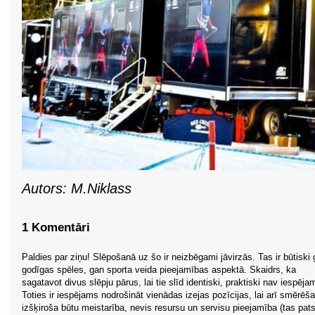
Autors: M.Niklass
1 Komentāri
Paldies par ziņu! Slēpošanā uz šo ir neizbēgami jāvirzās. Tas ir būtiski
godīgas spēles, gan sporta veida pieejamības aspektā. Skaidrs, ka
sagatavot divus slēpju pārus, lai tie slīd identiski, praktiski nav iespēja
Toties ir iespējams nodrošināt vienādas izejas pozīcijas, lai arī smērēš
izšķiroša būtu meistarība, nevis resursu un servisu pieejamība (tas pat