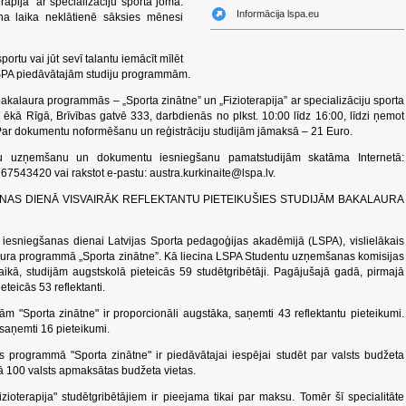
apija” ar specializāciju sporta jomā.
Informācija lspa.eu
 laika neklātienē sāksies mēnesi
portu vai jūt sevī talantu iemācīt mīlēt
 LSPA piedāvātajām studiju programmām.
 bakalaura programmās – „Sporta zinātne” un „Fizioterapija” ar specializāciju sporta
ā ēkā Rīgā, Brīvības gatvē 333, darbdienās no plkst. 10:00 līdz 16:00, līdzi ņemot
r dokumentu noformēšanu un reģistrāciju studijām jāmaksā – 21 Euro.
ntu uzņemšanu un dokumentu iesniegšanu pamatstudijām skatāma Internetā:
: 67543420 vai rakstot e-pastu:
austra.kurkinaite@lspa.lv
.
NAS DIENĀ VISVAIRĀK REFLEKTANTU PIETEIKUŠIES STUDIJĀM BAKALAURA
u iesniegšanas dienai Latvijas Sporta pedagoģijas akadēmijā (LSPA), vislielākais
alaura programmā „Sporta zinātne”. Kā liecina LSPA Studentu uzņemšanas komisijas
aikā, studijām augstskolā pieteicās 59 studētgribētāji. Pagājušajā gadā, pirmajā
teicās 53 reflektanti.
m "Sporta zinātne" ir proporcionāli augstāka, saņemti 43 reflektantu pieteikumi.
 saņemti 16 pieteikumi.
as programmā "Sporta zinātne" ir piedāvātajai iespējai studēt par valsts budžeta
ā 100 valsts apmaksātas budžeta vietas.
ioterapija" studētgribētājiem ir pieejama tikai par maksu. Tomēr šī specialitāte