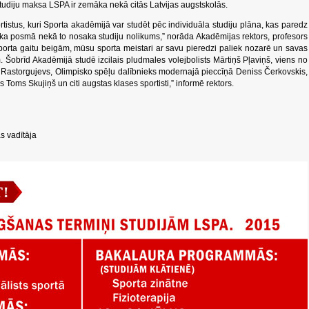
studiju maksa LSPA ir zemāka nekā citās Latvijas augstskolās.
rtistus, kuri Sporta akadēmijā var studēt pēc individuāla studiju plāna, kas paredz
ika posmā nekā to nosaka studiju nolikums,” norāda Akadēmijas rektors, profesors
sporta gaitu beigām, mūsu sporta meistari ar savu pieredzi paliek nozarē un savas
 Šobrīd Akadēmijā studē izcilais pludmales volejbolists Mārtiņš Pļaviņš, viens no
 Rastorgujevs, Olimpisko spēļu dalībnieks modernajā pieccīņā Deniss Čerkovskis,
 Toms Skujiņš un citi augstas klases sportisti,” informē rektors.
s vadītāja