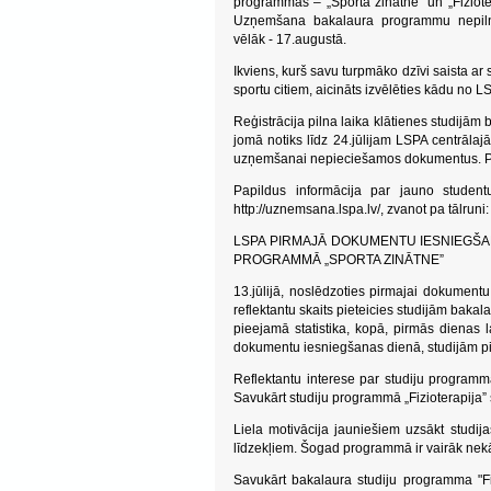
programmās – „Sporta zinātne” un „Fizioter
Uzņemšana bakalaura programmu nepilna
vēlāk - 17.augustā.
Ikviens, kurš savu turpmāko dzīvi saista ar s
sportu citiem, aicināts izvēlēties kādu no
Reģistrācija pilna laika klātienes studijām
jomā notiks līdz 24.jūlijam LSPA centrālaj
uzņemšanai nepieciešamos dokumentus. Pa
Papildus informācija par jauno stude
http://uznemsana.lspa.lv/, zvanot pa tālruni
LSPA PIRMAJĀ DOKUMENTU IESNIEGŠA
PROGRAMMĀ „SPORTA ZINĀTNE”
13.jūlijā, noslēdzoties pirmajai dokument
reflektantu skaits pieteicies studijām bak
pieejamā statistika, kopā, pirmās dienas l
dokumentu iesniegšanas dienā, studijām pie
Reflektantu interese par studiju programmā
Savukārt studiju programmā „Fizioterapija”
Liela motivācija jauniešiem uzsākt studij
līdzekļiem. Šogad programmā ir vairāk nek
Savukārt bakalaura studiju programma "Fiz