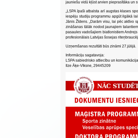
jauniešu vidū kļūst arvien pieprasītāka un 
„LSPA īpaši atbalsta arī augstas klases spo
iespēju studiju programmu apgūt ilgākā la
Jānis Žīdens. „Darām visu, lai pēc aktīvo 
zināšanas tālāk nodod jaunajiem talantiem.
pasaules vadošajiem biatlonistiem Andrejs
profesionālais Latvijas šosejas riteņbraucējs
Uzņemšanas rezultāti būs zināmi 27.jūlijā.
Informāciju sagatavoja:
LSPA sabiedrisko attiecību un komunikācija
Ilze Āķe-Vīksne, 29445209