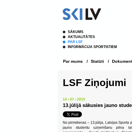
SĀKUMS
AKTUALITĀTES
PAR LSF
INFORMĀCIJA SPORTISTIEM
Par mums
/
Statūti
/
Dokument
LSF Ziņojumi
14 • 07 • 2015
13.jūlijā sākusies jauno stu
No pirmdienas – 13.jūlija, Latvijas Sport
jauno studentu uzņemšanu pilna lai