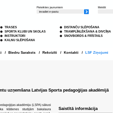
Pieteikties jaunumiem
Meklēt
TRASES
DISTANČU SLĒPOŠANA
SPORTA KLUBI UN SKOLAS
TRAMPLĪNLĒKŠANA & DIVCĪŅA
INSTRUKTORI
SNOVBORDS & FRĪSTAILS
KALNU SLĒPOŠANA
i
/
Biedru Saraksts
/
Rekvizīti
/
Kontakti
/
LSF Ziņojumi
dentu uzņemšana Latvijas Sporta pedagoģijas akadēmijā
a pedagoģijas akadēmija (LSPA) sākusi
Saistītā informācija
ka klātienes studijām bakalaura