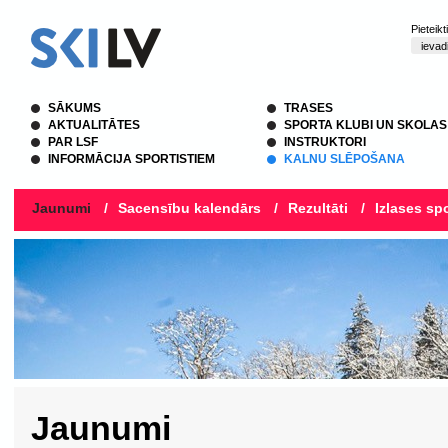
Pieteik
SĀKUMS
TRASES
AKTUALITĀTES
SPORTA KLUBI UN SKOLAS
PAR LSF
INSTRUKTORI
INFORMĀCIJA SPORTISTIEM
KALNU SLĒPOŠANA
Jaunumi
/
Sacensību kalendārs
/
Rezultāti
/
Izlases spo
Jaunumi