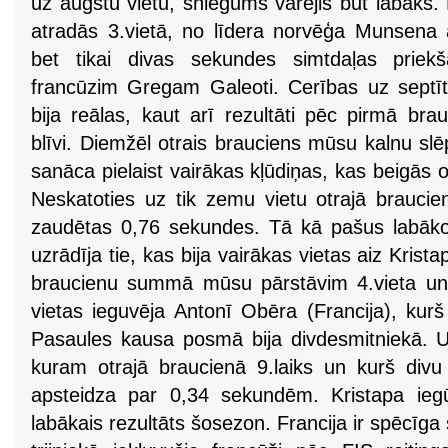
uz augstu vietu, sniegums varējis būt labāks.
atradās 3.vietā, no līdera norvēģa Munsena a
bet tikai divas sekundes simtdaļas priekš
francūzim Gregam Galeoti. Cerības uz sept
bija reālas, kaut arī rezultāti pēc pirmā bra
blīvi. Diemžēl otrais brauciens mūsu kalnu sl
sanāca pielaist vairākas kļūdiņas, kas beigās o
Neskatoties uz tik zemu vietu otrajā braucie
zaudētas 0,76 sekundes. Tā kā pašus labākos
uzrādīja tie, kas bija vairākas vietas aiz Krist
braucienu summā mūsu pārstāvim 4.vieta un 
vietas ieguvēja Antonī Obēra (Francija), kur
Pasaules kausa posmā bija divdesmitniekā. Uz
kuram otrajā braucienā 9.laiks un kurš div
apsteidza par 0,34 sekundēm. Kristapa iegū
labākais rezultāts šosezon. Francija ir spēcīga 