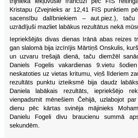
trijniekā iekļuvušie francūži pēc FIS reit
Kristapu (Zvejnieks ar 12,41 FIS punktiem pēc
sacensību dalībniekiem – aut.piez.), tač
uzrādījuši mazliet labākus rezultātus nekā mūs
Iepriekšējās divas dienas Irānā abas reizes t
gan slalomā bija izcīnījis Mārtiņš Onskulis, ku
un uzvaru trešajā dienā, taču diemžēl sanāca
Daniels Fogelis vakardienas 9.vietu šodien
neskatoties uz vietas kritumu, viņš līderiem za
rezultāts punktu izteiksmē bija daudz labāk
Daniela labākais rezultāts, iepriekšējo r
vienpadsmit mēnešiem Čehijā, uzlabojot par
dienu pēc kārtas svinēja mājinieks Moha
Danielu Fogeli divu braucienu summā ap
sekundēm.