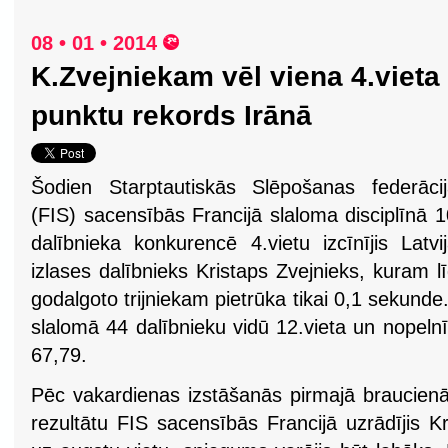
08 • 01 • 2014
K.Zvejniekam vēl viena 4.vieta
punktu rekords Irānā
Šodien Starptautiskās Slēpošanas federāci
(FIS) sacensībās Francijā slaloma disciplīnā 
dalībnieka konkurencē 4.vietu izcīnījis Latvi
izlases dalībnieks Kristaps Zvejnieks, kuram l
godalgoto trijniekam pietrūka tikai 0,1 sekund
slalomā 44 dalībnieku vidū 12.vieta un nopelnīt
67,79.
Pēc vakardienas izstāšanās pirmajā braucienā,
rezultātu FIS sacensībās Francijā uzrādījis K