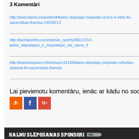
3 Komentāri
http://www.diena.lv/sports/citi/kalnu-slepotajs-zvejnieks-izcina-4-vietu-fis-
sacensibas-francija-14039212
http://sportacentrs.com/ziemas_sports/08012014-
kalnu_slepotajam_k_zvejniekam_vel_viena_4
http://www.kasjauns.lv/lv/zinas/141199/kalnu-slepotajs-zvejnieks-ceturtais-
slaloma-fis-sacensibas-francija
Lai pievienotu komentāru, ienāc ar kādu no soci