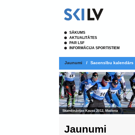
SĀKUMS
AKTUALITĀTES
PAR LSF
INFORMĀCIJA SPORTISTIEM
Jaunumi
/
Sacensību kalendārs
Skandināvijas Kauss 2012, Madona
Jaunumi