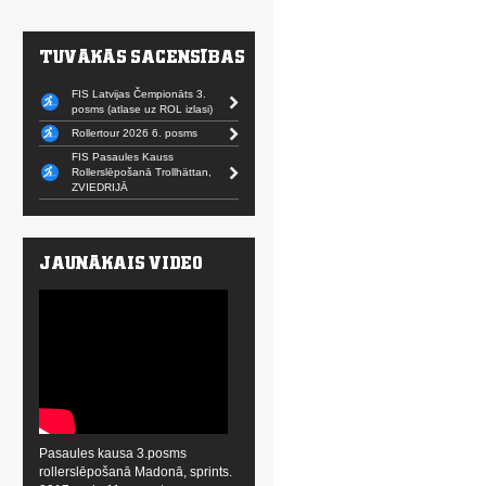
FIS Latvijas Čempionāts 3.
posms (atlase uz ROL izlasi)
Rollertour 2026 6. posms
FIS Pasaules Kauss
Rollerslēpošanā Trollhättan,
ZVIEDRIJĀ
Pasaules kausa 3.posms
rollerslēpošanā Madonā, sprints.