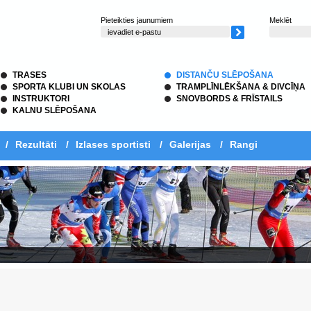
Pieteikties jaunumiem
Meklēt
TRASES
DISTANČU SLĒPOŠANA
SPORTA KLUBI UN SKOLAS
TRAMPLĪNLĒKŠANA & DIVCĪŅA
INSTRUKTORI
SNOVBORDS & FRĪSTAILS
KALNU SLĒPOŠANA
/
Rezultāti
/
Izlases sportisti
/
Galerijas
/
Rangi