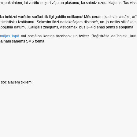
m, pakalniem, lai varētu noķert vēju un plašumu, ko sniedz ezera klajums. Tas viss
a beidzot varēsim sarīkot tik ilgi gaidīto notikumu! Mēs ceram, kad sals atnāks, arī
imistisku iznākumu. Sekosim līdzi notiekošajam distancē, un ja notiks sliktākais
slēpojuma datumu. Galīgais ziņojums, visticamāk, būs 3- 4 dienas pirms slēpojuma.
”
mājas lapā
vai sociālos kontos facebook un twitter. Reģistrētie dalībnieki, kuri
 izmaiņām saņems SMS formā.
sociālajiem tīkliem: