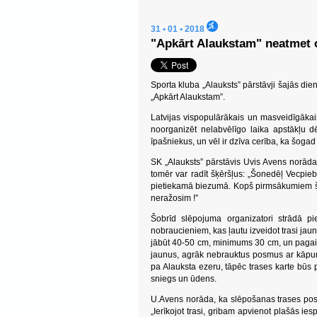
31 • 01 • 2018
"Apkārt Alaukstam" neatmet 
Sporta kluba „Alauksts” pārstāvji šajās die
„Apkārt Alaukstam”.
Latvijas vispopulārākais un masveidīgākais
noorganizēt nelabvēlīgo laika apstākļu
īpašniekus, un vēl ir dzīva cerība, ka šoga
SK „Alauksts” pārstāvis Uvis Avens norāda,
tomēr var radīt šķēršļus: „Šonedēļ Vecpieba
pietiekamā biezumā. Kopš pirmsākumiem šaj
neražosim !”
Šobrīd slēpojuma organizatori strādā p
nobraucieniem, kas ļautu izveidot trasi ja
jābūt 40-50 cm, minimums 30 cm, un pagaidām
jaunus, agrāk nebrauktus posmus ar kāpum
pa Alauksta ezeru, tāpēc trases karte būs p
sniegs un ūdens.
U.Avens norāda, ka slēpošanas trases posmus
„Ierīkojot trasi, gribam apvienot plašās ies