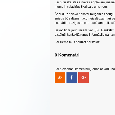
Lai būtu skaistas ainavas ar pļavām, mežie
mums ir, vajadzīgs tikai sals un sniegs.
Šobrīd uz tuvāko nākotni raugāmies cerīgi, k
sniegs būs dāsns, taču neizslēdzam arī pes
scenārijs, paziņosim par, iespējams, citu 
Sekot līdzi jaunumiem var „SK Alauksts
atstājuši kontakttālruņus informāciju par
Lai ziema mūs beidzot pārsteidz!
0 Komentāri
Lai pievienotu komentāru, ienāc ar kādu no 