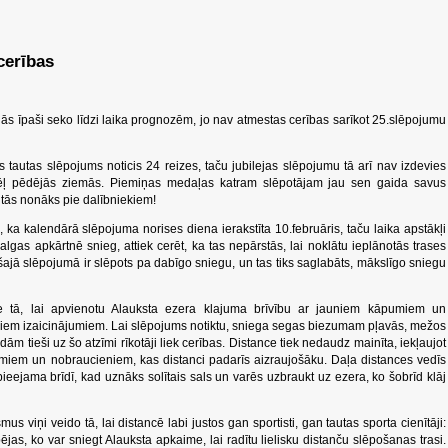
cerības
nās īpaši seko līdzi laika prognozēm, jo nav atmestas cerības sarīkot 25.slēpojumu
 tautas slēpojums noticis 24 reizes, taču jubilejas slēpojumu tā arī nav izdevies
 dēļ pēdējās ziemās. Piemiņas medaļas katram slēpotājam jau sen gaida savus
d tās nonāks pie dalībniekiem!
 ka kalendārā slēpojuma norises diena ierakstīta 10.februāris, taču laika apstākļi
lgas apkārtnē snieg, attiek cerēt, ka tas nepārstās, lai noklātu ieplānotās trases
ā slēpojumā ir slēpots pa dabīgo sniegu, un tas tiks saglabāts, mākslīgo sniegu
ie tā, lai apvienotu Alauksta ezera klajuma brīvību ar jauniem kāpumiem un
uniem izaicinājumiem. Lai slēpojums notiktu, sniega segas biezumam pļavās, mežos
 tieši uz šo atzīmi rīkotāji liek cerības. Distance tiek nedaudz mainīta, iekļaujot
iem un nobraucieniem, kas distanci padarīs aizraujošāku. Daļa distances vedīs
ieejama brīdī, kad uznāks solītais sals un varēs uzbraukt uz ezera, ko šobrīd klāj
 viņi veido tā, lai distancē labi justos gan sportisti, gan tautas sporta cienītāji:
pējas, ko var sniegt Alauksta apkaime, lai radītu lielisku distanču slēpošanas trasi.