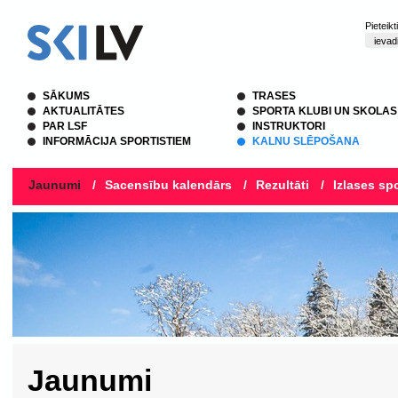
Pieteik
SĀKUMS
TRASES
AKTUALITĀTES
SPORTA KLUBI UN SKOLAS
PAR LSF
INSTRUKTORI
INFORMĀCIJA SPORTISTIEM
KALNU SLĒPOŠANA
Jaunumi
/
Sacensību kalendārs
/
Rezultāti
/
Izlases spo
Jaunumi