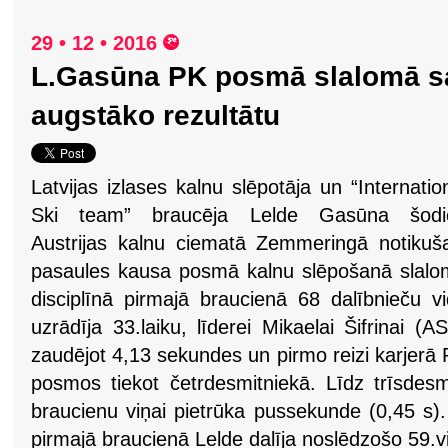
29 • 12 • 2016
L.Gasūna PK posmā slalomā s
augstāko rezultātu
Latvijas izlases kalnu slēpotāja un “Internatio
Ski team” braucēja Lelde Gasūna šodi
Austrijas kalnu ciematā Zemmeringā notikuš
pasaules kausa posmā kalnu slēpošanā slal
disciplīnā pirmajā braucienā 68 dalībnieču v
uzrādīja 33.laiku, līderei Mikaelai Šifrinai (A
zaudējot 4,13 sekundes un pirmo reizi karjerā
posmos tiekot četrdesmitniekā. Līdz trīsdesm
braucienu viņai pietrūka pussekunde (0,45 s).
pirmajā braucienā Lelde dalīja noslēdzošo 59.vie