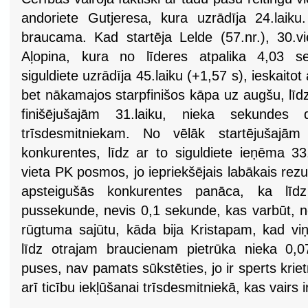
andoriete Gutjeresa, kura uzrādīja 24.laik
braucama. Kad startēja Lelde (57.nr.), 30.vi
Aļopina, kura no līderes atpalika 4,03 se
siguldiete uzrādīja 45.laiku (+1,57 s), ieskaitot 
bet nākamajos starpfinišos kāpa uz augšu, līdz 
finišējušajām 31.laiku, nieka sekundes de
trīsdesmitniekam. No vēlāk startējušajā
konkurentes, līdz ar to siguldiete ieņēma 33
vieta PK posmos, jo iepriekšējais labākais rezul
apsteigušās konkurentes panāca, ka līdz 
pussekunde, nevis 0,1 sekunde, kas varbūt, n
rūgtuma sajūtu, kāda bija Kristapam, kad v
līdz otrajam braucienam pietrūka nieka 0,
puses, nav pamats sūkstēties, jo ir sperts kriet
arī ticību iekļūšanai trīsdesmitniekā, kas vairs ir