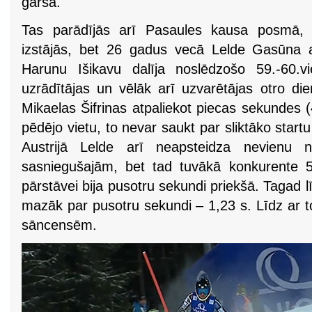
garša.
Tas parādījās arī Pasaules kausa posmā, 
izstājās, bet 26 gadus vecā Lelde Gasūna a
Harunu Išikavu dalīja noslēdzošo 59.-60.v
uzrādītājas un vēlāk arī uzvarētājas otro die
Mikaelas Šifrinas atpaliekot piecas sekundes (
pēdējo vietu, to nevar saukt par sliktāko startu
Austrijā Lelde arī neapsteidza nevienu n
sasniegušajām, bet tad tuvākā konkurente 55.
pārstāvei bija pusotru sekundi priekšā. Tagad 
mazāk par pusotru sekundi – 1,23 s. Līdz ar 
sāncensēm.