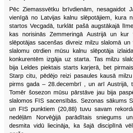
Pēc Ziemassvētku brīvdienām, nesagaidot J
vienīgā no Latvijas kalnu slēpotājiem, kura n
startos Vecgadā, turklāt pašā augstākajā lī
kas norisinās Zemmeringā Austrijā un kur 
slēpotājas sacenšas divreiz milzu slalomā un 
slalomu otrdien mūsu kalnu slēpotāja izlai
konkurentēm izgāja uz starta. Tas milzu sl
bija Leldes piektais starts karjerā, bet pir
Starp citu, pēdējo reizi pasaules kausā milzu
pirms gada – 28.decembrī , un arī Austrijā, ti
Tomēr šosezon mūsu pārstāve jau bija paspēj
slalomos FIS sacensībās. Sezonas sākums Somi
un FIS punktiem (20,88) tuvu savam rekord
nedēļām Norvēģijā parādītais sniegums un 
desmita vidū liecināja, ka šajā disciplīnā v