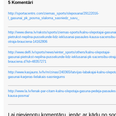
5 Komentāri
http://sportacentrs.com/ziemas_sports/sleposana/29122016-
l_gasunai_pk_posma_slaloma_sasniedz_savu_
http://www.diena.lv/raksts/sports/ziemas-sports/kalnu-slepotajai-gasunai
pietrukst-nepilna-pussekunde-lidz-ieklusanai-pasaules-kausa-sacensibu-
otraja-brauciena-14162806
http://www.delfi.lv/sports/news/winter_sports/others/kalnu-slepotajai-
gasunai-pietrukst-nepilna-pussekunde-lidz-ieklusanai-pk-sacensibu-otraj
brauciena.d?id=48357271
http://www.kasjauns.lv/lv/m/zinas/240365/latvijas-labakajai-kalnu-slepota
gasunai-karjeras-lielakais-sasniegums
http://www.la.lv/lenak-par-citam-kalnu-slepotaja-gasuna-pedeja-pasaules
kausa-posma/
Lai pievienotu komentāru, ienāc ar kādu no soci