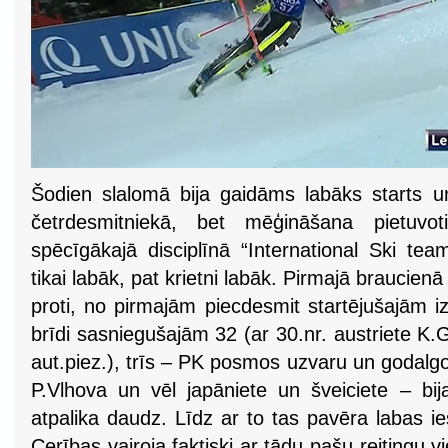
Šodien slalomā bija gaidāms labāks starts un
četrdesmitniekā, bet mēģināšana pietuvot
spēcīgākajā disciplīnā “International Ski tea
tikai labāk, pat krietni labāk. Pirmajā braucie
proti, no pirmajām piecdesmit startējušajām iz
brīdi sasniegušajām 32 (ar 30.nr. austriete K.
aut.piez.), trīs – PK posmos uzvaru un godalgot
P.Vlhova un vēl japāniete un šveiciete – bij
atpalika daudz. Līdz ar to tas pavēra labas i
Cerības vairoja faktiski ar tādu pašu reitingu 