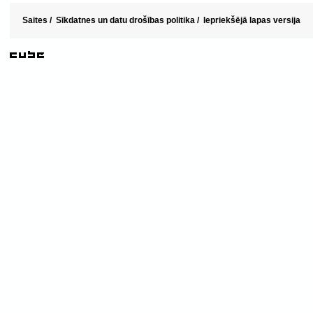
Saites
/
Sīkdatnes un datu drošības politika
/
Iepriekšējā lapas versija