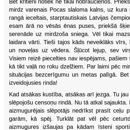
Bet kritieni notiek ne tikai nobraucienos. Prie
mirdz varenais Pocas slaloma kalns, uz kura
rangā ieceltais, starptautiskais Latvijas čempi
esam ārā no vēsās ēnas puses, priekšā šķiet 
serenāde uz mirdzoša sniega. Vēl tikai mazs 
laidara vārti. Tieši tajos kāds neveiklāks vīrs,
un noveļas uz vēdera. Šļūcot lejup, sev virs
Visiem reizē piecelties nav iespējams, pašiem sl
kā tikt vaļā no roku dzelžiem. Par laimi pēc mir
situācijas bezcerīgumu un metas palīgā. Bet 
izveidojusies rinda!
Kad atsākas kustība, atsākas arī jezga. Tu jau 
slēpojošu censoņu rindā. Nu tā atkal sajaukta
aizmugurējais slēpotājs nedrīkst prasīt ceļu p
garām, kā spēj. Turklāt pat vēl pēc ceturt
aizmugures izšaujas pa kādam īsteni sport