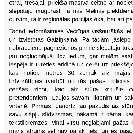
otrai, trešajai, priekšā masīva celtne ar nopi
slēpotāju muguras! Tā nav Melnās piektdienas 
durvīm, tā ir reģionālas policijas ēka, bet arī p
Tagad iedomāsimies Vecrīgas visšaurākās ieli
un izvietotas Gaiziņkalnā. Pa tādām jāslēpo 
nobraucienu pagriezienos pirmie slēpotāju tūks
jau nogludinājuši līdz ledum, gar malām sast
iespēja ir turēties arkliņā un cerēt uz priekšē
kas notiek metrus 30 zemāk aiz mājas 
brīvprātīgais (varbūt no tās pašas policijas
cenšas ziņot, kad aiz stūra kritušie ce
pretendentiem. Ļaujos savam liktenim un sāku
virtenē. Pirmais, gandrīz jau pazudis aiz stūr
savu slēpju slīdvirsmas, nākamā ir dāma, kas
tekstilbremzes, viņai virsū neglābjami gāžas b
mans ātrums vēl nav pārāk liels, un es pas