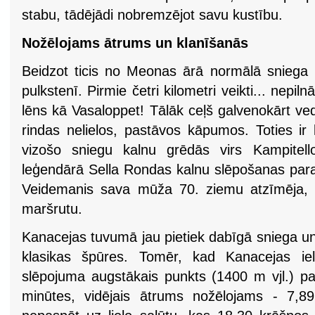
stabu, tādējādi nobremzējot savu kustību.
Nožēlojams ātrums un klanīšanās
Beidzot ticis no Meonas ārā normālā sniega
pulkstenī. Pirmie četri kilometri veikti... nepi
lēns kā Vasaloppet! Tālāk ceļš galvenokārt ved
rindas nelielos, pastāvos kāpumos. Toties ir 
vizošo sniegu kalnu grēdās virs Kampitel
leģendārā Sella Rondas kalnu slēpošanas para
Veidemanis sava mūža 70. ziemu atzīmēja,
maršrutu.
Kanacejas tuvumā jau pietiek dabīgā sniega un 
klasikas špūres. Tomēr, kad Kanacejas i
slēpojuma augstākais punkts (1400 m vjl.) p
minūtes, vidējais ātrums nožēlojams - 7,89