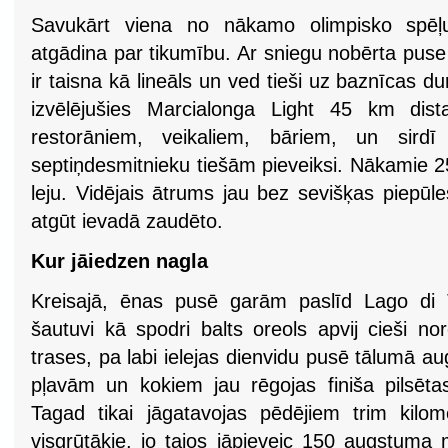
Savukārt viena no nākamo olimpisko spēļu
atgādina par tikumību. Ar sniegu nobērta puse 
ir taisna kā lineāls un ved tieši uz baznīcas du
izvēlējušies Marcialonga Light 45 km dist
restorāniem, veikaliem, bāriem, un sirdī
septiņdesmitnieku tiešām pieveiksi. Nākamie 25 
leju. Vidējais ātrums jau bez sevišķas piepūl
atgūt ievadā zaudēto.
Kur jāiedzen nagla
Kreisajā, ēnas pusē garām paslīd Lago di T
šautuvi kā spodri balts oreols apvij cieši no
trases, pa labi ielejas dienvidu pusē tālumā 
pļavām un kokiem jau rēgojas finiša pilsēta
Tagad tikai jāgatavojas pēdējiem trim kilo
visgrūtākie, jo tajos jāpieveic 150 augstuma 