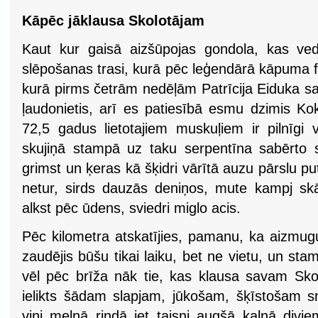
Kāpēc jāklausa Skolotājam
Kaut kur gaisā aizšūpojas gondola, kas ve
slēpošanas trasi, kurā pēc leģendārā kāpuma fi
kurā pirms četrām nedēļām Patrīcija Eiduka s
ļaudonietis, arī es patiesībā esmu dzimis K
72,5 gadus lietotajiem muskuļiem ir pilnīgi 
skujiņā stampā uz taku serpentīna sabērto sn
grimst un ķeras kā šķidri vārītā auzu pārslu pu
netur, sirds dauzās deniņos, mute kampj skā
alkst pēc ūdens, sviedri miglo acis.
Pēc kilometra atskatījies, pamanu, ka aizmug
zaudējis būšu tikai laiku, bet ne vietu, un sta
vēl pēc brīža nāk tie, kas klausa savam Sko
ielikts šādam slapjam, jūkošam, šķīstošam sn
viņi melnā rindā iet taisni augšā kalnā divie