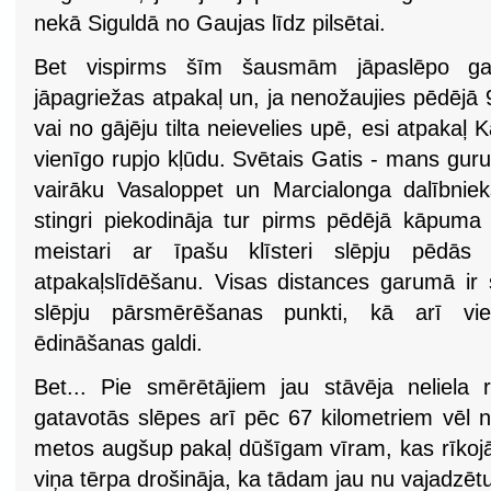
nekā Siguldā no Gaujas līdz pilsētai.
Bet vispirms šīm šausmām jāpaslēpo ga
jāpagriežas atpakaļ un, ja nenožaujies pēdējā 
vai no gājēju tilta neievelies upē, esi atpakaļ 
vienīgo rupjo kļūdu. Svētais Gatis - mans gur
vairāku Vasaloppet un Marcialonga dalībnie
stingri piekodināja tur pirms pēdējā kāpuma p
meistari ar īpašu klīsteri slēpju pēdās
atpakaļslīdēšanu. Visas distances garumā ir
slēpju pārsmērēšanas punkti, kā arī vie
ēdināšanas galdi.
Bet... Pie smērētājiem jau stāvēja neliela r
gatavotās slēpes arī pēc 67 kilometriem vēl ne
metos augšup pakaļ dūšīgam vīram, kas rīkojā
viņa tērpa drošināja, ka tādam jau nu vajadzētu 