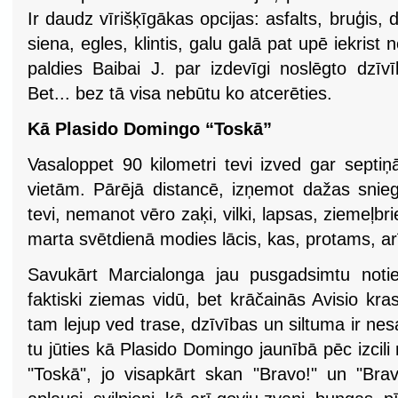
Ir daudz vīrišķīgākas opcijas: asfalts, bruģis, 
siena, egles, klintis, galu galā pat upē iekris
paldies Baibai J. par izdevīgi noslēgto dzīv
Bet... bez tā visa nebūtu ko atcerēties.
Kā Plasido Domingo “Toskā”
Vasaloppet 90 kilometri tevi izved gar septi
vietām. Pārējā distancē, izņemot dažas sniega
tevi, nemanot vēro zaķi, vilki, lapsas, ziemeļbr
marta svētdienā modies lācis, kas, protams, ar
Savukārt Marcialonga jau pusgadsimtu notie
faktiski ziemas vidū, bet krāčainās Avisio kr
tam lejup ved trase, dzīvības un siltuma ir nes
tu jūties kā Plasido Domingo jaunībā pēc izcili
"Toskā", jo visapkārt skan "Bravo!" un "Brav