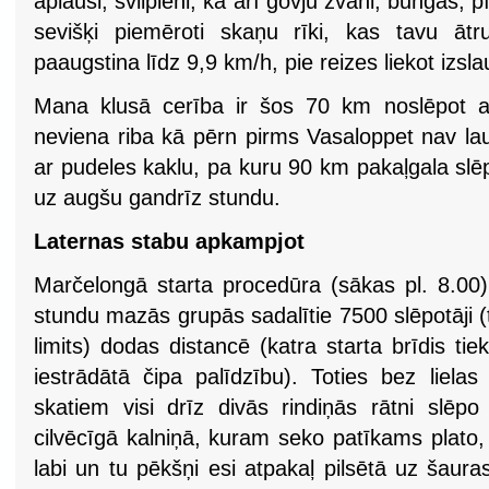
aplausi, svilpieni, kā arī govju zvani, bungas, pī
sevišķi piemēroti skaņu rīki, kas tavu āt
paaugstina līdz 9,9 km/h, pie reizes liekot izs
Mana klusā cerība ir šos 70 km noslēpot a
neviena riba kā pērn pirms Vasaloppet nav la
ar pudeles kaklu, pa kuru 90 km pakaļgala sl
uz augšu gandrīz stundu.
Laternas stabu apkampjot
Marčelongā starta procedūra (sākas pl. 8.00) 
stundu mazās grupās sadalītie 7500 slēpotāji (
limits) dodas distancē (katra starta brīdis tie
iestrādātā čipa palīdzību). Toties bez liela
skatiem visi drīz divās rindiņās rātni slē
cilvēcīgā kalniņā, kuram seko patīkams plato,
labi un tu pēkšņi esi atpakaļ pilsētā uz šaura