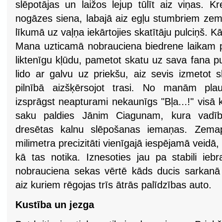
slēpotājas un laižos lejup tūlīt aiz viņas. K
nogāzes siena, labajā aiz egļu stumbriem zemā
līkumā uz vaļņa iekārtojies skatītāju pulciņš. K
Mana uzticamā nobrauciena biedrene laikam pat
liktenīgu kļūdu, pametot skatu uz sava fana pu
lido ar galvu uz priekšu, aiz sevis izmetot 
pilnībā aizšķērsojot trasi. No manām pla
izsprāgst neapturami nekaunīgs "Bļa...!" visā 
saku paldies Jānim Ciagunam, kura vadīb
dresētas kalnu slēpošanas iemaņas. Zemapz
milimetra precizitāti vienīgajā iespējamā veidā
kā tas notika. Iznesoties jau pa stabili iebr
nobrauciena sekas vērtē kāds ducis sarkanā 
aiz kuriem rēgojas trīs ātrās palīdzības auto.
Kustība un jezga