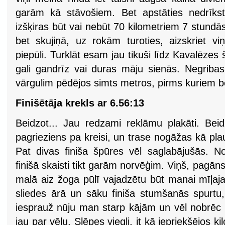
garām kā stāvošiem. Bet apstāties nedrīkst,
izšķiras būt vai nebūt 70 kilometriem 7 stundās
bet skujiņā, uz rokām turoties, aizskriet v
piepūli. Turklāt esam jau tikuši līdz Kavalēzes
gali gandrīz vai duras māju sienās. Negribas
vārgulim pēdējos simts metros, pirms kuriem b
Finišētāja krekls ar 6.56:13
Beidzot... Jau redzami reklāmu plakāti. Beid
pagrieziens pa kreisi, un trase nogāžas kā pla
Pat divas finiša špūres vēl saglabājušās. 
finišā skaisti tikt garām norvēģim. Viņš, pagān
malā aiz žoga pūlī vajadzētu būt manai mīļaja
sliedes ārā un sāku finiša stumšanās spurtu,
iesprauž nūju man starp kājām un vēl nobrēc pa
jau par vēlu. Slēpes viegli, it kā iepriekšējos 