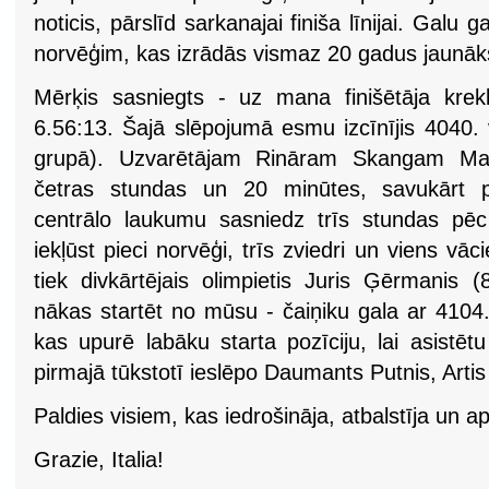
noticis, pārslīd sarkanajai finiša līnijai. Galu
norvēģim, kas izrādās vismaz 20 gadus jaunāk
Mērķis sasniegts - uz mana finišētāja krekl
6.56:13. Šajā slēpojumā esmu izcīnījis 4040.
grupā). Uzvarētājam Rināram Skangam Mat
četras stundas un 20 minūtes, savukārt pē
centrālo laukumu sasniedz trīs stundas pē
iekļūst pieci norvēģi, trīs zviedri un viens vāc
tiek divkārtējais olimpietis Juris Ģērmanis 
nākas startēt no mūsu - čaiņiku gala ar 4104
kas upurē labāku starta pozīciju, lai asistēt
pirmajā tūkstotī ieslēpo Daumants Putnis, Arti
Paldies visiem, kas iedrošināja, atbalstīja un a
Grazie, Italia!