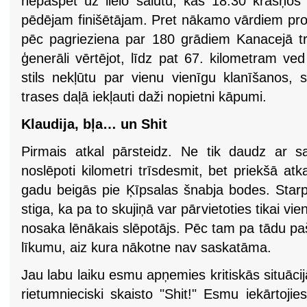
nepaspēt uz lielo salūtu, kas 18.30 krāšņo
pēdējam finišētājam. Pret nākamo vārdiem proto
pēc pagrieziena par 180 grādiem Kanacejā tra
ģenerāli vērtējot, līdz pat 67. kilometram ved 
stils nekļūtu par vienu vienīgu klanīšanos, 
trases daļā iekļauti daži nopietni kāpumi.
Klaudija, bļa… un Shit
Pirmais atkal pārsteidz. Ne tik daudz ar 
noslēpoti kilometri trīsdesmit, bet priekšā at
gadu beigās pie Ķīpsalas šnabja bodes. Star
stiga, ka pa to skujiņā var pārvietoties tikai v
nosaka lēnākais slēpotājs. Pēc tam pa tādu pašu
līkumu, aiz kura nākotne nav saskatāma.
Jau labu laiku esmu apņemies kritiskās situācijās
rietumnieciski skaisto "Shit!" Esmu iekārtoj