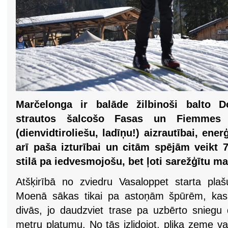
Marčelonga ir balāde žilbinoši balto 
strautos šalcošo Fasas un Fiemmes i
(dienvidtiroliešu, ladīņu!) aizrautībai, en
arī paša izturībai un citām spējām veikt 
stilā pa iedvesmojošu, bet ļoti sarežģītu ma
Atšķirībā no zviedru Vasaloppet starta pla
Moenā sākas tikai pa astoņām špūrēm, kas 
divās, jo daudzviet trase pa uzbērto sniegu 
metru platumu. No tās izlidojot, plika zeme v