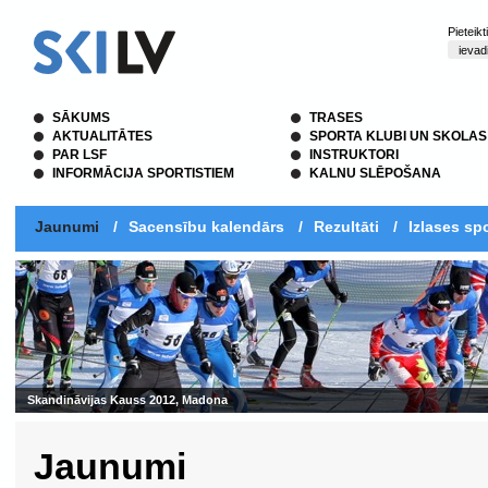
Pieteik
SĀKUMS
TRASES
AKTUALITĀTES
SPORTA KLUBI UN SKOLAS
PAR LSF
INSTRUKTORI
INFORMĀCIJA SPORTISTIEM
KALNU SLĒPOŠANA
Jaunumi
/
Sacensību kalendārs
/
Rezultāti
/
Izlases spo
Jaunumi