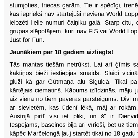
stumjoties, triecas garām. Tie ir spēcīgi, tren
kas iepriekš nav startējuši nevienā World Lop
ielozēti lielie numuri čaiņiku galā. Starp citu
grupas slēpotājiem, kuri nav FIS vai World Lo
Just for Fun.
Jaunākiem par 18 gadiem aizliegts!
Tās mantas tiešām netrūkst. Lai arī ģīmis sa
kaktiņos bieži iestiepjas smaids. Slaidi vic
gluži kā gar Gūtmaņa alu Siguldā. Tikai p
kārtējais ciematiņš. Kāpums izlīdzinās, māju 
aiz viena no tiem paveras pārsteigums. Divi milz
ar sievietēm, kas ūdenī lēkā, māj ar rokām
Austrijā pirtī visi iet pliki, un šī ir Dienv
Iespējams, baseinos bija arī vīrieši, bet uz tie
kāpēc Marčelongā ļauj startēt tikai no 18 gad