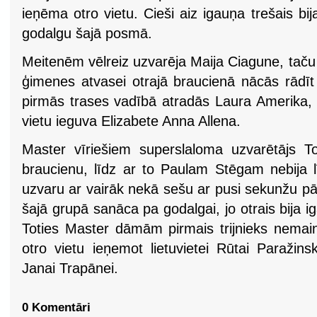
ieņēma otro vietu. Cieši aiz igauņa trešais b
godalgu šajā posmā.
Meitenēm vēlreiz uzvarēja Maija Ciagune, taču
ģimenes atvasei otrajā braucienā nācās rādīt
pirmās trases vadībā atradās Laura Amerika, k
vietu ieguva Elizabete Anna Allena.
Master vīriešiem superslaloma uzvarētājs T
braucienu, līdz ar to Paulam Stēgam nebija l
uzvaru ar vairāk nekā sešu ar pusi sekunžu pā
šajā grupā sanāca pa godalgai, jo otrais bija iga
Toties Master dāmām pirmais trijnieks nemainī
otro vietu ieņemot lietuvietei Rūtai Paražinsk
Janai Trapānei.
0 Komentāri