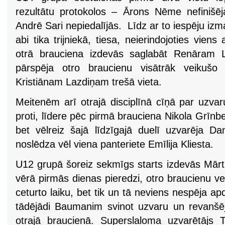
rezultātu protokolos – Ārons Nēme nefinišēj
Andrē Sari nepiedalījās. Līdz ar to iespēju izma
abi tika trijniekā, tiesa, neierindojoties viens
otrā brauciena izdevās saglabāt Renāram L
pārspēja otro braucienu visātrāk veikušo 
Kristiānam Lazdiņam trešā vieta.
Meitenēm arī otrajā disciplīnā cīņā par uzvaru
proti, līdere pēc pirmā brauciena Nikola Grīnb
bet vēlreiz šajā līdzīgajā duelī uzvarēja Da
noslēdza vēl viena panteriete Emīlija Kliesta.
U12 grupā šoreiz sekmīgs starts izdevās Mā
vērā pirmās dienas pieredzi, otro braucienu ve
ceturto laiku, bet tik un tā neviens nespēja ap
tādējādi Baumanim svinot uzvaru un revanšēj
otrajā braucienā. Superslaloma uzvarētājs Tr