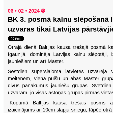
06 • 02 • 2024
BK 3. posmā kalnu slēpošanā I
uzvaras tikai Latvijas pārstāvj
Otrajā dienā Baltijas kausa trešajā posmā ka
Igaunijā, dominēja Latvijas kalnu slēpotāji,
jauniešiem un arī Master.
Sestdien superslalomā latvietes uzvarēja v
meitenēm, viena puišu un abās Master grupā
divus panākumus jauniešu grupās. Svētdien 
uzvarām, jo visās astoņās grupās pirmās vietas
“Kopumā Baltijas kausa trešais posms aiz
izaicinājums ar 10cm slapju sniegu, tāpēc otrā