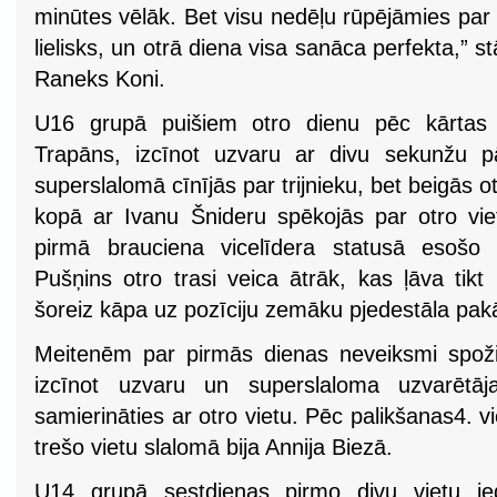
minūtes vēlāk. Bet visu nedēļu rūpējāmies par
lielisks, un otrā diena visa sanāca perfekta,” s
Raneks Koni.
U16 grupā puišiem otro dienu pēc kārtas 
Trapāns, izcīnot uzvaru ar divu sekunžu p
superslalomā cīnījās par trijnieku, bet beigās o
kopā ar Ivanu Šnideru spēkojās par otro viet
pirmā brauciena vicelīdera statusā esošo 
Pušņins otro trasi veica ātrāk, kas ļāva tikt
šoreiz kāpa uz pozīciju zemāku pjedestāla pa
Meitenēm par pirmās dienas neveiksmi spoži r
izcīnot uzvaru un superslaloma uzvarētāja
samierināties ar otro vietu. Pēc palikšanas4. v
trešo vietu slalomā bija Annija Biezā.
U14 grupā sestdienas pirmo divu vietu ieg