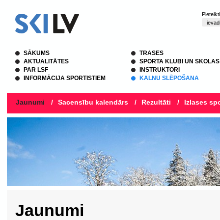
Pieteik
SĀKUMS
TRASES
AKTUALITĀTES
SPORTA KLUBI UN SKOLAS
PAR LSF
INSTRUKTORI
INFORMĀCIJA SPORTISTIEM
KALNU SLĒPOŠANA
Jaunumi
/
Sacensību kalendārs
/
Rezultāti
/
Izlases spo
Jaunumi