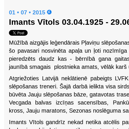
01 • 07 • 2015
Imants Vītols 03.04.1925 - 29.0
Mūžībā aizgājis leģendārais Pļaviņu slēpošanas 
šo pavasari nosvinēta apaļa un ļoti nozīmīga 
pieredzēts daudz kas - bērnībā gana gaita
jaunībā smagais plostnieka amats, vēlāk karš
Atgriežoties Latvijā neklātienē pabeigts LVF
slēpošanas treneri. Šajā darbā ielikta visa sirds
būvēta Jauju slēpošanas bāze, gatavotas trases,
Vecgada balvas izcīņas sacensības, Pankūk
kross, Jauju maratons, Sezonas noslēguma sac
Imants Vītols gandrīz nekad netika atcēlis p