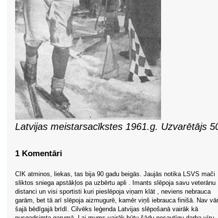
Latvijas meistarsacīkstes 1961.g. Uzvarētājs 5
1 Komentāri
CIK atminos, liekas, tas bija 90 gadu beigās. Jaujās notika LSVS mači
sliktos sniega apstākļos pa uzbērtu apli . Imants slēpoja savu veterānu
distanci un visi sportisti kuri pieslēpoja viņam klāt , neviens nebrauca
garām, bet tā arī slēpoja aizmugurē, kamēr viņš iebrauca finišā. Nav vā
šajā bēdīgajā brīdī. Cilvēks leģenda Latvijas slēpošanā vairāk kā
pusgadsimta garumā. Lai mums vairāk būtu šādu nesavtīgu darba vīru.