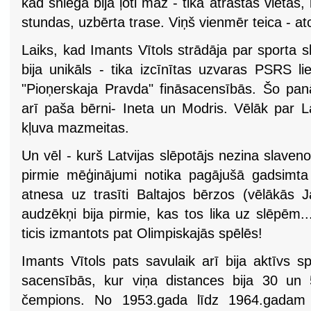
kad sniega bija ļoti maz - tika atrastas vietas,
stundas, uzbērta trase. Viņš vienmēr teica - atce
Laiks, kad Imants Vītols strādāja par sporta s
bija unikāls - tika izcīnītas uzvaras PSRS li
"Pioņerskaja Pravda" fināsacensībās. Šo pan
arī paša bērni- Ineta un Modris. Vēlāk par 
kļuva mazmeitas.
Un vēl - kurš Latvijas slēpotājs nezina slaveno 
pirmie mēģinājumi notika pagājušā gadsimta
atnesa uz trasīti Baltajos bērzos (vēlākās
audzēkņi bija pirmie, kas tos lika uz slēpēm.
ticis izmantots pat Olimpiskajās spēlēs!
Imants Vītols pats savulaik arī bija aktīvs sp
sacensībās, kur viņa distances bija 30 un 
čempions. No 1953.gada līdz 1964.gadam 