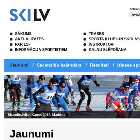
Pieteik
SĀKUMS
TRASES
AKTUALITĀTES
SPORTA KLUBI UN SKOLAS
PAR LSF
INSTRUKTORI
INFORMĀCIJA SPORTISTIEM
KALNU SLĒPOŠANA
Jaunumi
/
Sacensību kalendārs
/
Rezultāti
/
Izlases spo
Skandināvijas Kauss 2012, Madona
Jaunumi