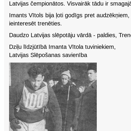
Latvijas čempionātos. Visvairāk tādu ir smagaj
Imants Vītols bija ļoti godīgs pret audzēkņiem,
ieinteresēt trenēties.
Daudzo Latvijas slēpotāju vārdā - paldies, Tren
Dziļu līdzjūtībā Imanta Vītola tuviniekiem,
Latvijas Slēpošanas savienība