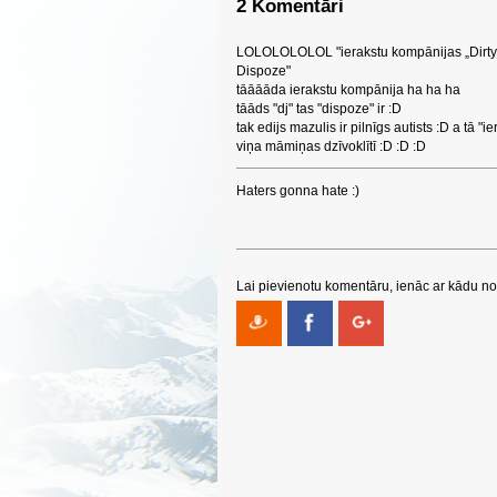
2 Komentāri
LOLOLOLOLOL "ierakstu kompānijas „Dirty 
Dispoze"
tāāāāda ierakstu kompānija ha ha ha
tāāds "dj" tas "dispoze" ir :D
tak edijs mazulis ir pilnīgs autists :D a tā "
viņa māmiņas dzīvoklītī :D :D :D
Haters gonna hate :)
Lai pievienotu komentāru, ienāc ar kādu no 