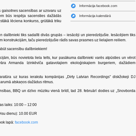
Informācija facebook.com
 gaisotnes sacensības ar uzsvaru uz
kiem būs iespēja sacensties dažādās
Informācija kalendārā
stākā lēciena konkurss, grūtākā triku
 dalībnieki tiks sadalīti divās grupās – iesācēji un pieredzējušie. Iesācējiem tiks
m konstrukcijām, taču pieredzējušie rādīs savas prasmes uz lielajiem reiliem.
ābūt sacensību dalībniekiem!
jām, būs novietota liela telts, kur pasākuma dalībnieki varēs atpūsties un vērot
vāra Armanda Izinkēviča gatavotajiem ekoloģiskajiem burgeriem, dažādiem
aratūra uz kuras ierakstu kompānijas „Dirty Latvian Recordings” diskžokeji DJ
garumā atskaņos dažādus ritmus.
nsības, BBQ un dzīvo mūziku vienā brīdī, tad 28. februārī dodies uz „Snovborda
as laiks: 10:00 – 12:00
isu dienu): 10.00 EUR
ook lapā:
facebook.com