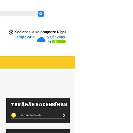
Šodienas laika prognoze Rīgai
Temp.: 24°C
Vējš: 2m/s
Ziemas festivāls