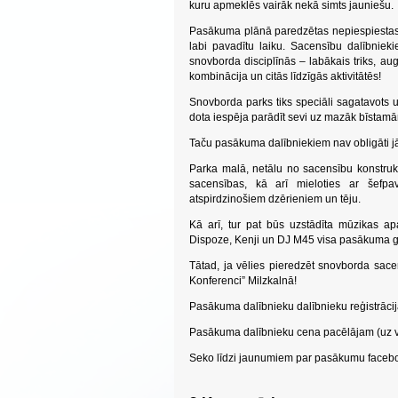
kuru apmeklēs vairāk nekā simts jauniešu.
Pasākuma plānā paredzētas nepiespiestas
labi pavadītu laiku. Sacensību dalībnie
snovborda disciplīnās – labākais triks, aug
kombinācija un citās līdzīgās aktivitātēs!
Snovborda parks tiks speciāli sagatavots un
dota iespēja parādīt sevi uz mazāk bīstamā
Taču pasākuma dalībniekiem nav obligāti j
Parka malā, netālu no sacensību konstrukci
sacensības, kā arī mieloties ar šefpa
atspirdzinošiem dzērieniem un tēju.
Kā arī, tur pat būs uzstādīta mūzikas ap
Dispoze, Kenji un DJ M45 visa pasākuma 
Tātad, ja vēlies pieredzēt snovborda sace
Konferenci” Milzkalnā!
Pasākuma dalībnieku dalībnieku reģistrācij
Pasākuma dalībnieku cena pacēlājam (uz v
Seko līdzi jaunumiem par pasākumu faceb