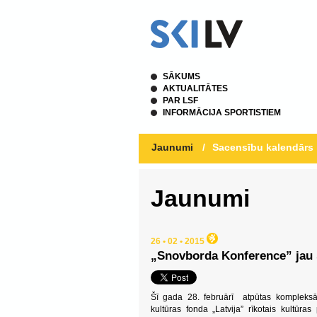
SĀKUMS
AKTUALITĀTES
PAR LSF
INFORMĀCIJA SPORTISTIEM
Jaunumi
/
Sacensību kalendārs
Jaunumi
26 • 02 • 2015
„Snovborda Konference” jau 
Šī gada 28. februārī atpūtas kompleksā 
kultūras fonda „Latvija” rīkotais kultūr