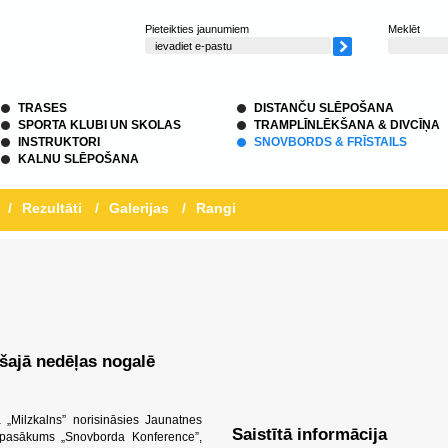
Pieteikties jaunumiem
Meklēt
TRASES
DISTANČU SLĒPOŠANA
SPORTA KLUBI UN SKOLAS
TRAMPLĪNLĒKŠANA & DIVCĪŅA
INSTRUKTORI
SNOVBORDS & FRĪSTAILS
KALNU SLĒPOŠANA
/
Rezultāti
/
Galerijas
/
Rangi
šajā nedēļas nogalē
„Milzkalns” norisināsies Jaunatnes
Saistītā informācija
as pasākums „Snovborda Konference”,