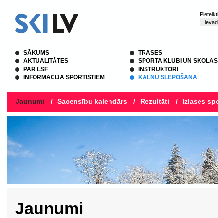
Pieteik
SĀKUMS
TRASES
AKTUALITĀTES
SPORTA KLUBI UN SKOLAS
PAR LSF
INSTRUKTORI
INFORMĀCIJA SPORTISTIEM
KALNU SLĒPOŠANA
Jaunumi
/
Sacensību kalendārs
/
Rezultāti
/
Izlases spo
Jaunumi