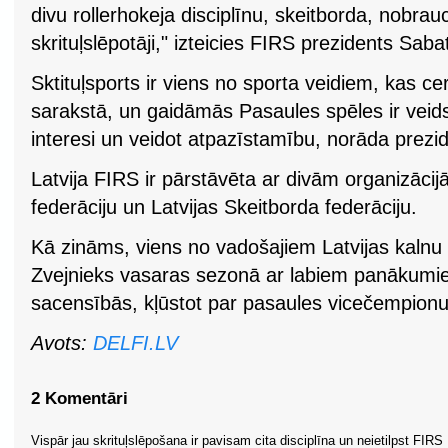
divu rollerhokeja disciplīnu, skeitborda, nobrauc
skrituļslēpotāji," izteicies FIRS prezidents Saba
Sktituļsports ir viens no sporta veidiem, kas ce
sarakstā, un gaidāmās Pasaules spēles ir veids,
interesi un veidot atpazīstamību, norāda prezi
Latvija FIRS ir pārstāvēta ar divām organizācijā
federāciju un Latvijas Skeitborda federāciju.
Kā zināms, viens no vadošajiem Latvijas kalnu 
Zvejnieks vasaras sezonā ar labiem panākumiem
sacensībās, kļūstot par pasaules vicečempionu
Avots:
DELFI.LV
2 Komentāri
Vispār jau skrituļslēpošana ir pavisam cita disciplīna un neietilpst FIRS