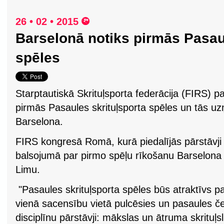
26 • 02 • 2015
Barselonā notiks pirmās Pasau
spēles
Starptautiskā Skrituļsporta federācija (FIRS) p
pirmās Pasaules skrituļsporta spēles un tās uz
Barselona.
FIRS kongresā Romā, kurā piedalījās pārstāvji 
balsojumā par pirmo spēļu rīkošanu Barselona 
Limu.
"Pasaules skrituļsporta spēles būs atraktīvs p
vienā sacensību vietā pulcēsies un pasaules č
disciplīnu pārstāvji: mākslas un ātruma skrituļslido