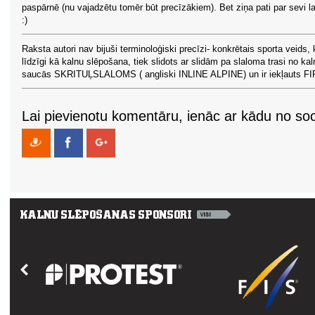
paspārnē (nu vajadzētu tomēr būt precīzākiem). Bet ziņa pati par sevi l
:)
Raksta autori nav bijuši terminoloģiski precīzi- konkrētais sporta veids, 
līdzīgi kā kalnu slēpošana, tiek slidots ar slidām pa slaloma trasi no kal
saucās SKRITUĻSLALOMS ( angliski INLINE ALPINE) un ir iekļauts FI
Lai pievienotu komentāru, ienāc ar kādu no soci