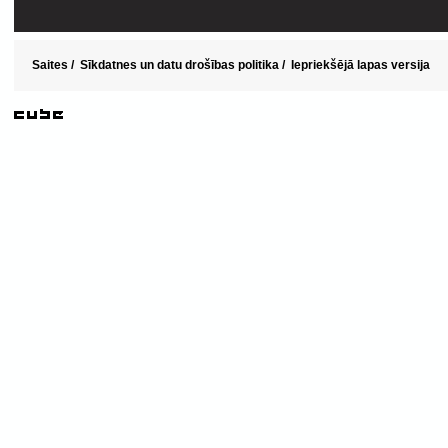
Saites
/
Sīkdatnes un datu drošības politika
/
Iepriekšējā lapas versija