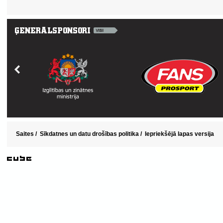
Saites
/
Sīkdatnes un datu drošības politika
/
Iepriekšējā lapas versija