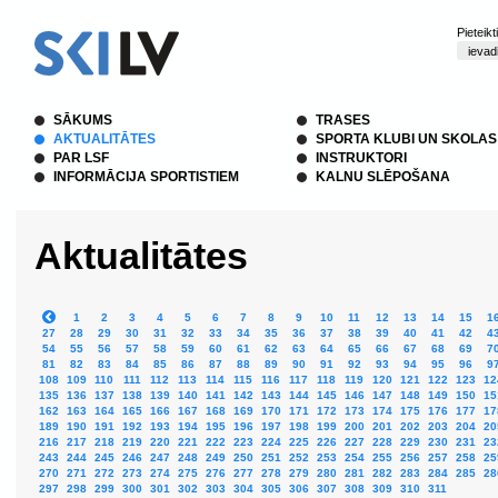
Pieteik
SĀKUMS
TRASES
AKTUALITĀTES
SPORTA KLUBI UN SKOLAS
PAR LSF
INSTRUKTORI
INFORMĀCIJA SPORTISTIEM
KALNU SLĒPOŠANA
Aktualitātes
1
2
3
4
5
6
7
8
9
10
11
12
13
14
15
1
27
28
29
30
31
32
33
34
35
36
37
38
39
40
41
42
4
54
55
56
57
58
59
60
61
62
63
64
65
66
67
68
69
7
81
82
83
84
85
86
87
88
89
90
91
92
93
94
95
96
9
108
109
110
111
112
113
114
115
116
117
118
119
120
121
122
123
12
135
136
137
138
139
140
141
142
143
144
145
146
147
148
149
150
15
162
163
164
165
166
167
168
169
170
171
172
173
174
175
176
177
17
189
190
191
192
193
194
195
196
197
198
199
200
201
202
203
204
20
216
217
218
219
220
221
222
223
224
225
226
227
228
229
230
231
23
243
244
245
246
247
248
249
250
251
252
253
254
255
256
257
258
25
270
271
272
273
274
275
276
277
278
279
280
281
282
283
284
285
28
297
298
299
300
301
302
303
304
305
306
307
308
309
310
311