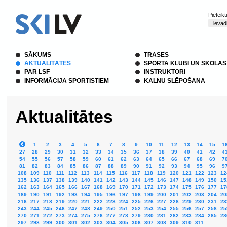
Pieteik
SĀKUMS
TRASES
AKTUALITĀTES
SPORTA KLUBI UN SKOLAS
PAR LSF
INSTRUKTORI
INFORMĀCIJA SPORTISTIEM
KALNU SLĒPOŠANA
Aktualitātes
1
2
3
4
5
6
7
8
9
10
11
12
13
14
15
1
27
28
29
30
31
32
33
34
35
36
37
38
39
40
41
42
4
54
55
56
57
58
59
60
61
62
63
64
65
66
67
68
69
7
81
82
83
84
85
86
87
88
89
90
91
92
93
94
95
96
9
108
109
110
111
112
113
114
115
116
117
118
119
120
121
122
123
12
135
136
137
138
139
140
141
142
143
144
145
146
147
148
149
150
15
162
163
164
165
166
167
168
169
170
171
172
173
174
175
176
177
17
189
190
191
192
193
194
195
196
197
198
199
200
201
202
203
204
20
216
217
218
219
220
221
222
223
224
225
226
227
228
229
230
231
23
243
244
245
246
247
248
249
250
251
252
253
254
255
256
257
258
25
270
271
272
273
274
275
276
277
278
279
280
281
282
283
284
285
28
297
298
299
300
301
302
303
304
305
306
307
308
309
310
311