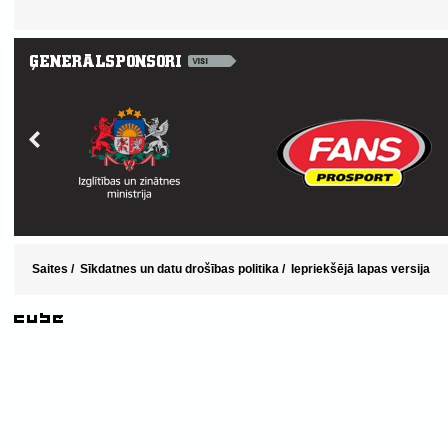
Saites
/
Sīkdatnes un datu drošības politika
/
Iepriekšējā lapas versija