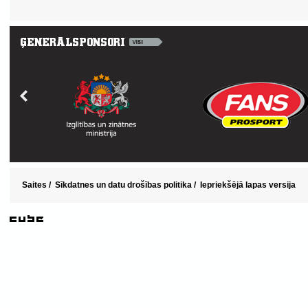
Saites
/
Sīkdatnes un datu drošības politika
/
Iepriekšējā lapas versija