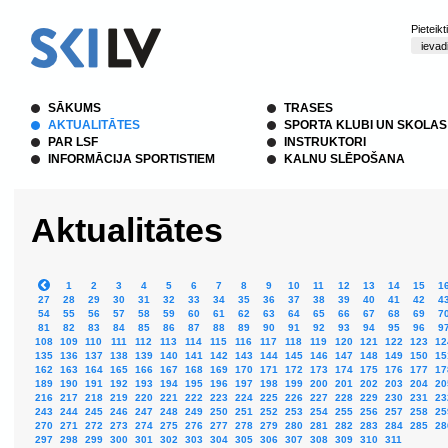
Pieteik
SĀKUMS
TRASES
AKTUALITĀTES
SPORTA KLUBI UN SKOLAS
PAR LSF
INSTRUKTORI
INFORMĀCIJA SPORTISTIEM
KALNU SLĒPOŠANA
Aktualitātes
1
2
3
4
5
6
7
8
9
10
11
12
13
14
15
1
27
28
29
30
31
32
33
34
35
36
37
38
39
40
41
42
4
54
55
56
57
58
59
60
61
62
63
64
65
66
67
68
69
7
81
82
83
84
85
86
87
88
89
90
91
92
93
94
95
96
9
108
109
110
111
112
113
114
115
116
117
118
119
120
121
122
123
12
135
136
137
138
139
140
141
142
143
144
145
146
147
148
149
150
15
162
163
164
165
166
167
168
169
170
171
172
173
174
175
176
177
17
189
190
191
192
193
194
195
196
197
198
199
200
201
202
203
204
20
216
217
218
219
220
221
222
223
224
225
226
227
228
229
230
231
23
243
244
245
246
247
248
249
250
251
252
253
254
255
256
257
258
25
270
271
272
273
274
275
276
277
278
279
280
281
282
283
284
285
28
297
298
299
300
301
302
303
304
305
306
307
308
309
310
311