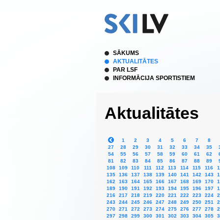
SĀKUMS
AKTUALITĀTES
PAR LSF
INFORMĀCIJA SPORTISTIEM
Aktualitātes
1
2
3
4
5
6
7
8
27
28
29
30
31
32
33
34
35
54
55
56
57
58
59
60
61
62
81
82
83
84
85
86
87
88
89
108
109
110
111
112
113
114
115
116
1
135
136
137
138
139
140
141
142
143
1
162
163
164
165
166
167
168
169
170
1
189
190
191
192
193
194
195
196
197
1
216
217
218
219
220
221
222
223
224
2
243
244
245
246
247
248
249
250
251
2
270
271
272
273
274
275
276
277
278
2
297
298
299
300
301
302
303
304
305
3