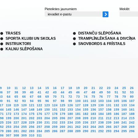
Pieteikties jaunumiem
Meklēt
TRASES
DISTANČU SLĒPOŠANA
SPORTA KLUBI UN SKOLAS
TRAMPLĪNLĒKŠANA & DIVCĪŅA
INSTRUKTORI
SNOVBORDS & FRĪSTAILS
KALNU SLĒPOŠANA
9
10
11
12
13
14
15
16
17
18
19
20
21
22
23
24
25
26
36
37
38
39
40
41
42
43
44
45
46
47
48
49
50
51
52
53
63
64
65
66
67
68
69
70
71
72
73
74
75
76
77
78
79
80
90
91
92
93
94
95
96
97
98
99
100
101
102
103
104
105
106
107
17
118
119
120
121
122
123
124
125
126
127
128
129
130
131
132
133
134
44
145
146
147
148
149
150
151
152
153
154
155
156
157
158
159
160
161
71
172
173
174
175
176
177
178
179
180
181
182
183
184
185
186
187
188
98
199
200
201
202
203
204
205
206
207
208
209
210
211
212
213
214
215
25
226
227
228
229
230
231
232
233
234
235
236
237
238
239
240
241
242
52
253
254
255
256
257
258
259
260
261
262
263
264
265
266
267
268
269
79
280
281
282
283
284
285
286
287
288
289
290
291
292
293
294
295
296
06
307
308
309
310
311