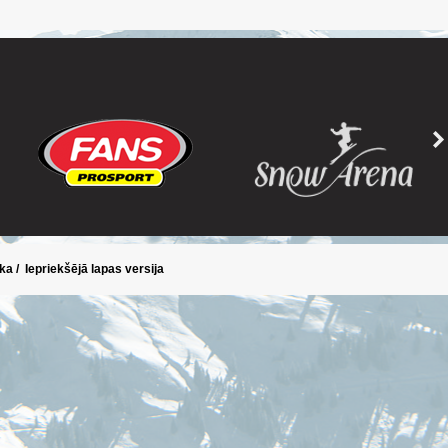
ika
/
Iepriekšējā lapas versija