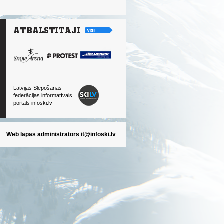
Latvijas Slēpošanas
federācijas informatīvais
portāls infoski.lv
Web lapas administrators
it@infoski.lv