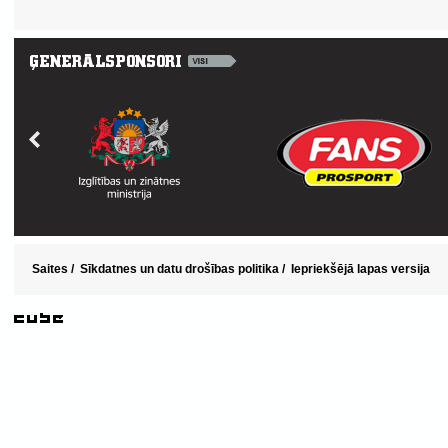
Saites
/
Sīkdatnes un datu drošības politika
/
Iepriekšējā lapas versija