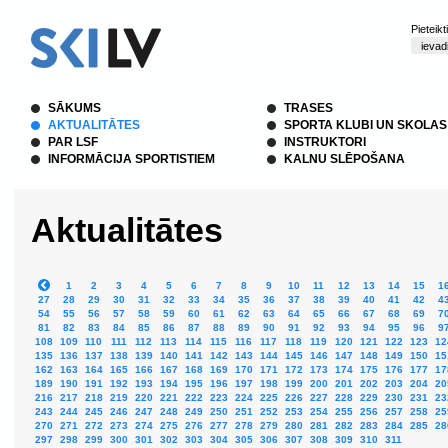
Pieteik
SĀKUMS
TRASES
AKTUALITĀTES
SPORTA KLUBI UN SKOLAS
PAR LSF
INSTRUKTORI
INFORMĀCIJA SPORTISTIEM
KALNU SLĒPOŠANA
Aktualitātes
1
2
3
4
5
6
7
8
9
10
11
12
13
14
15
1
27
28
29
30
31
32
33
34
35
36
37
38
39
40
41
42
4
54
55
56
57
58
59
60
61
62
63
64
65
66
67
68
69
7
81
82
83
84
85
86
87
88
89
90
91
92
93
94
95
96
9
108
109
110
111
112
113
114
115
116
117
118
119
120
121
122
123
12
135
136
137
138
139
140
141
142
143
144
145
146
147
148
149
150
15
162
163
164
165
166
167
168
169
170
171
172
173
174
175
176
177
17
189
190
191
192
193
194
195
196
197
198
199
200
201
202
203
204
20
216
217
218
219
220
221
222
223
224
225
226
227
228
229
230
231
23
243
244
245
246
247
248
249
250
251
252
253
254
255
256
257
258
25
270
271
272
273
274
275
276
277
278
279
280
281
282
283
284
285
28
297
298
299
300
301
302
303
304
305
306
307
308
309
310
311