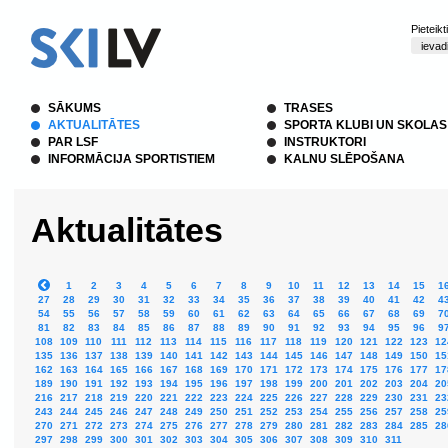
Pieteik
SĀKUMS
TRASES
AKTUALITĀTES
SPORTA KLUBI UN SKOLAS
PAR LSF
INSTRUKTORI
INFORMĀCIJA SPORTISTIEM
KALNU SLĒPOŠANA
Aktualitātes
1
2
3
4
5
6
7
8
9
10
11
12
13
14
15
1
27
28
29
30
31
32
33
34
35
36
37
38
39
40
41
42
4
54
55
56
57
58
59
60
61
62
63
64
65
66
67
68
69
7
81
82
83
84
85
86
87
88
89
90
91
92
93
94
95
96
9
108
109
110
111
112
113
114
115
116
117
118
119
120
121
122
123
12
135
136
137
138
139
140
141
142
143
144
145
146
147
148
149
150
15
162
163
164
165
166
167
168
169
170
171
172
173
174
175
176
177
17
189
190
191
192
193
194
195
196
197
198
199
200
201
202
203
204
20
216
217
218
219
220
221
222
223
224
225
226
227
228
229
230
231
23
243
244
245
246
247
248
249
250
251
252
253
254
255
256
257
258
25
270
271
272
273
274
275
276
277
278
279
280
281
282
283
284
285
28
297
298
299
300
301
302
303
304
305
306
307
308
309
310
311