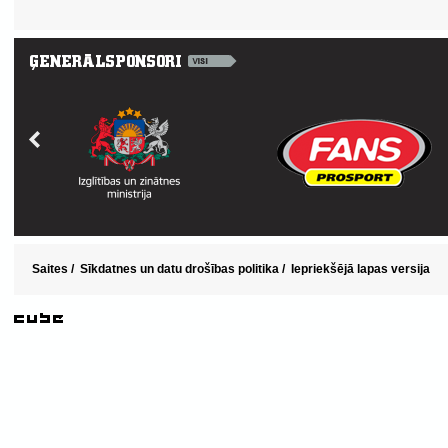
Saites
/
Sīkdatnes un datu drošības politika
/
Iepriekšējā lapas versija