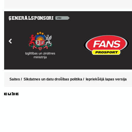
Saites
/
Sīkdatnes un datu drošības politika
/
Iepriekšējā lapas versija