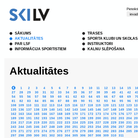
Pieteik
SĀKUMS
TRASES
AKTUALITĀTES
SPORTA KLUBI UN SKOLAS
PAR LSF
INSTRUKTORI
INFORMĀCIJA SPORTISTIEM
KALNU SLĒPOŠANA
Aktualitātes
1
2
3
4
5
6
7
8
9
10
11
12
13
14
15
1
27
28
29
30
31
32
33
34
35
36
37
38
39
40
41
42
4
54
55
56
57
58
59
60
61
62
63
64
65
66
67
68
69
7
81
82
83
84
85
86
87
88
89
90
91
92
93
94
95
96
9
108
109
110
111
112
113
114
115
116
117
118
119
120
121
122
123
12
135
136
137
138
139
140
141
142
143
144
145
146
147
148
149
150
15
162
163
164
165
166
167
168
169
170
171
172
173
174
175
176
177
17
189
190
191
192
193
194
195
196
197
198
199
200
201
202
203
204
20
216
217
218
219
220
221
222
223
224
225
226
227
228
229
230
231
23
243
244
245
246
247
248
249
250
251
252
253
254
255
256
257
258
25
270
271
272
273
274
275
276
277
278
279
280
281
282
283
284
285
28
297
298
299
300
301
302
303
304
305
306
307
308
309
310
311