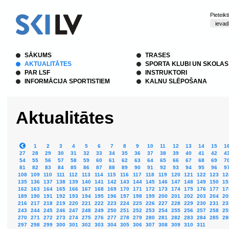
Pieteik
SĀKUMS
TRASES
AKTUALITĀTES
SPORTA KLUBI UN SKOLAS
PAR LSF
INSTRUKTORI
INFORMĀCIJA SPORTISTIEM
KALNU SLĒPOŠANA
Aktualitātes
1
2
3
4
5
6
7
8
9
10
11
12
13
14
15
1
27
28
29
30
31
32
33
34
35
36
37
38
39
40
41
42
4
54
55
56
57
58
59
60
61
62
63
64
65
66
67
68
69
7
81
82
83
84
85
86
87
88
89
90
91
92
93
94
95
96
9
108
109
110
111
112
113
114
115
116
117
118
119
120
121
122
123
12
135
136
137
138
139
140
141
142
143
144
145
146
147
148
149
150
15
162
163
164
165
166
167
168
169
170
171
172
173
174
175
176
177
17
189
190
191
192
193
194
195
196
197
198
199
200
201
202
203
204
20
216
217
218
219
220
221
222
223
224
225
226
227
228
229
230
231
23
243
244
245
246
247
248
249
250
251
252
253
254
255
256
257
258
25
270
271
272
273
274
275
276
277
278
279
280
281
282
283
284
285
28
297
298
299
300
301
302
303
304
305
306
307
308
309
310
311