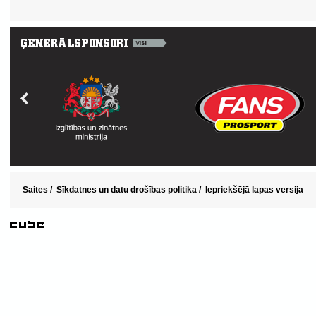
Saites
/
Sīkdatnes un datu drošības politika
/
Iepriekšējā lapas versija