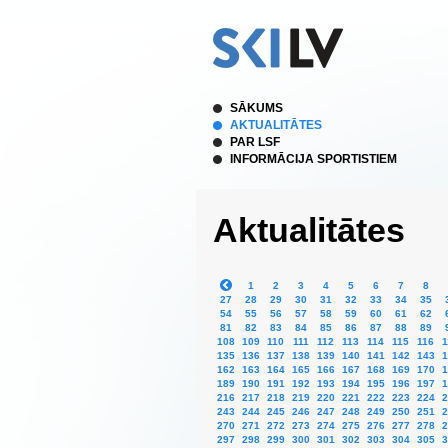
SĀKUMS
AKTUALITĀTES
PAR LSF
INFORMĀCIJA SPORTISTIEM
Aktualitātes
1
2
3
4
5
6
7
8
27
28
29
30
31
32
33
34
35
54
55
56
57
58
59
60
61
62
81
82
83
84
85
86
87
88
89
108
109
110
111
112
113
114
115
116
1
135
136
137
138
139
140
141
142
143
1
162
163
164
165
166
167
168
169
170
1
189
190
191
192
193
194
195
196
197
1
216
217
218
219
220
221
222
223
224
2
243
244
245
246
247
248
249
250
251
2
270
271
272
273
274
275
276
277
278
2
297
298
299
300
301
302
303
304
305
3