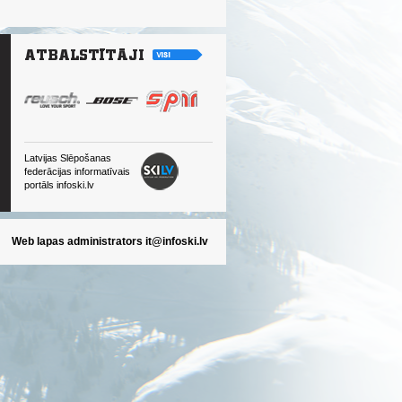
Latvijas Slēpošanas
federācijas informatīvais
portāls infoski.lv
Web lapas administrators
it@infoski.lv