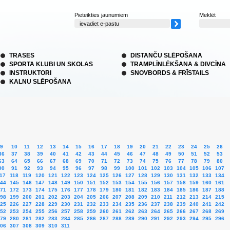
Pieteikties jaunumiem
Meklēt
TRASES
DISTANČU SLĒPOŠANA
SPORTA KLUBI UN SKOLAS
TRAMPLĪNLĒKŠANA & DIVCĪŅA
INSTRUKTORI
SNOVBORDS & FRĪSTAILS
KALNU SLĒPOŠANA
9
10
11
12
13
14
15
16
17
18
19
20
21
22
23
24
25
26
36
37
38
39
40
41
42
43
44
45
46
47
48
49
50
51
52
53
63
64
65
66
67
68
69
70
71
72
73
74
75
76
77
78
79
80
90
91
92
93
94
95
96
97
98
99
100
101
102
103
104
105
106
107
17
118
119
120
121
122
123
124
125
126
127
128
129
130
131
132
133
134
44
145
146
147
148
149
150
151
152
153
154
155
156
157
158
159
160
161
71
172
173
174
175
176
177
178
179
180
181
182
183
184
185
186
187
188
98
199
200
201
202
203
204
205
206
207
208
209
210
211
212
213
214
215
25
226
227
228
229
230
231
232
233
234
235
236
237
238
239
240
241
242
52
253
254
255
256
257
258
259
260
261
262
263
264
265
266
267
268
269
79
280
281
282
283
284
285
286
287
288
289
290
291
292
293
294
295
296
06
307
308
309
310
311