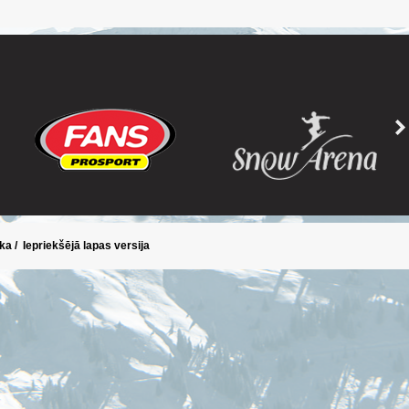
ika
/
Iepriekšējā lapas versija