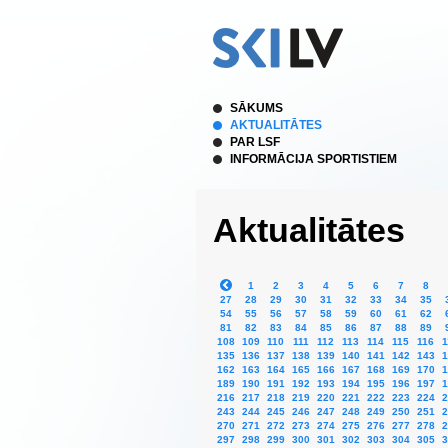
SĀKUMS
AKTUALITĀTES
PAR LSF
INFORMĀCIJA SPORTISTIEM
Aktualitātes
1
2
3
4
5
6
7
8
27
28
29
30
31
32
33
34
35
54
55
56
57
58
59
60
61
62
81
82
83
84
85
86
87
88
89
108
109
110
111
112
113
114
115
116
1
135
136
137
138
139
140
141
142
143
1
162
163
164
165
166
167
168
169
170
1
189
190
191
192
193
194
195
196
197
1
216
217
218
219
220
221
222
223
224
2
243
244
245
246
247
248
249
250
251
2
270
271
272
273
274
275
276
277
278
2
297
298
299
300
301
302
303
304
305
3