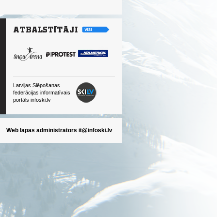
Latvijas Slēpošanas
federācijas informatīvais
portāls infoski.lv
Web lapas administrators
it@infoski.lv