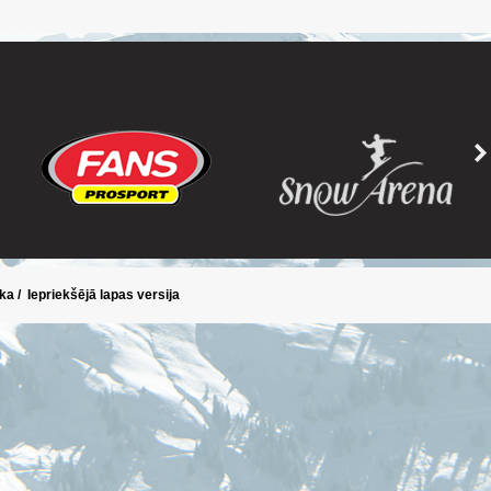
ika
/
Iepriekšējā lapas versija