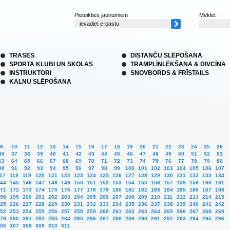
Pieteikties jaunumiem
Meklēt
TRASES
DISTANČU SLĒPOŠANA
SPORTA KLUBI UN SKOLAS
TRAMPLĪNLĒKŠANA & DIVCĪŅA
INSTRUKTORI
SNOVBORDS & FRĪSTAILS
KALNU SLĒPOŠANA
9
10
11
12
13
14
15
16
17
18
19
20
21
22
23
24
25
26
36
37
38
39
40
41
42
43
44
45
46
47
48
49
50
51
52
53
63
64
65
66
67
68
69
70
71
72
73
74
75
76
77
78
79
80
90
91
92
93
94
95
96
97
98
99
100
101
102
103
104
105
106
107
17
118
119
120
121
122
123
124
125
126
127
128
129
130
131
132
133
134
44
145
146
147
148
149
150
151
152
153
154
155
156
157
158
159
160
161
71
172
173
174
175
176
177
178
179
180
181
182
183
184
185
186
187
188
98
199
200
201
202
203
204
205
206
207
208
209
210
211
212
213
214
215
25
226
227
228
229
230
231
232
233
234
235
236
237
238
239
240
241
242
52
253
254
255
256
257
258
259
260
261
262
263
264
265
266
267
268
269
79
280
281
282
283
284
285
286
287
288
289
290
291
292
293
294
295
296
06
307
308
309
310
311