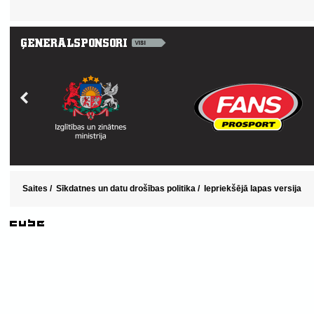
Saites
/
Sīkdatnes un datu drošības politika
/
Iepriekšējā lapas versija