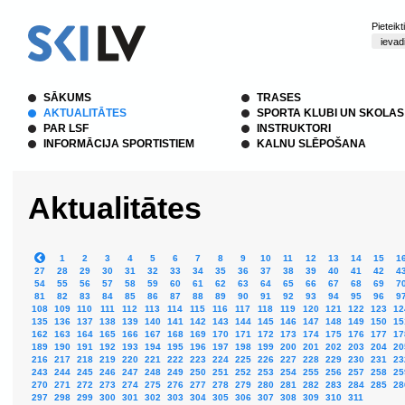
Pieteik
SĀKUMS
TRASES
AKTUALITĀTES
SPORTA KLUBI UN SKOLAS
PAR LSF
INSTRUKTORI
INFORMĀCIJA SPORTISTIEM
KALNU SLĒPOŠANA
Aktualitātes
1
2
3
4
5
6
7
8
9
10
11
12
13
14
15
1
27
28
29
30
31
32
33
34
35
36
37
38
39
40
41
42
4
54
55
56
57
58
59
60
61
62
63
64
65
66
67
68
69
7
81
82
83
84
85
86
87
88
89
90
91
92
93
94
95
96
9
108
109
110
111
112
113
114
115
116
117
118
119
120
121
122
123
12
135
136
137
138
139
140
141
142
143
144
145
146
147
148
149
150
15
162
163
164
165
166
167
168
169
170
171
172
173
174
175
176
177
17
189
190
191
192
193
194
195
196
197
198
199
200
201
202
203
204
20
216
217
218
219
220
221
222
223
224
225
226
227
228
229
230
231
23
243
244
245
246
247
248
249
250
251
252
253
254
255
256
257
258
25
270
271
272
273
274
275
276
277
278
279
280
281
282
283
284
285
28
297
298
299
300
301
302
303
304
305
306
307
308
309
310
311