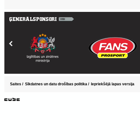
Saites
/
Sīkdatnes un datu drošības politika
/
Iepriekšējā lapas versija