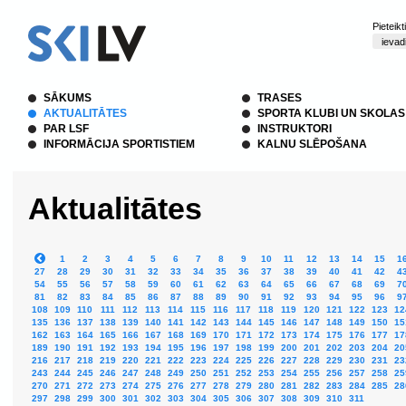
Pieteik
SĀKUMS
TRASES
AKTUALITĀTES
SPORTA KLUBI UN SKOLAS
PAR LSF
INSTRUKTORI
INFORMĀCIJA SPORTISTIEM
KALNU SLĒPOŠANA
Aktualitātes
1
2
3
4
5
6
7
8
9
10
11
12
13
14
15
1
27
28
29
30
31
32
33
34
35
36
37
38
39
40
41
42
4
54
55
56
57
58
59
60
61
62
63
64
65
66
67
68
69
7
81
82
83
84
85
86
87
88
89
90
91
92
93
94
95
96
9
108
109
110
111
112
113
114
115
116
117
118
119
120
121
122
123
12
135
136
137
138
139
140
141
142
143
144
145
146
147
148
149
150
15
162
163
164
165
166
167
168
169
170
171
172
173
174
175
176
177
17
189
190
191
192
193
194
195
196
197
198
199
200
201
202
203
204
20
216
217
218
219
220
221
222
223
224
225
226
227
228
229
230
231
23
243
244
245
246
247
248
249
250
251
252
253
254
255
256
257
258
25
270
271
272
273
274
275
276
277
278
279
280
281
282
283
284
285
28
297
298
299
300
301
302
303
304
305
306
307
308
309
310
311