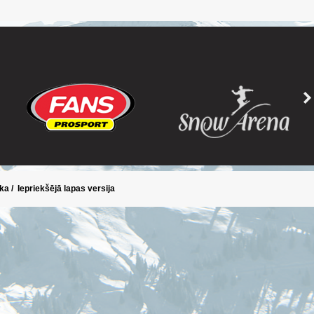
ika
/
Iepriekšējā lapas versija