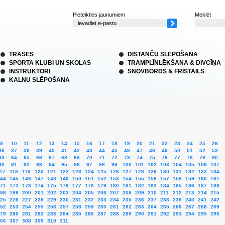
Pieteikties jaunumiem
Meklēt
TRASES
DISTANČU SLĒPOŠANA
SPORTA KLUBI UN SKOLAS
TRAMPLĪNLĒKŠANA & DIVCĪŅA
INSTRUKTORI
SNOVBORDS & FRĪSTAILS
KALNU SLĒPOŠANA
9
10
11
12
13
14
15
16
17
18
19
20
21
22
23
24
25
26
36
37
38
39
40
41
42
43
44
45
46
47
48
49
50
51
52
53
63
64
65
66
67
68
69
70
71
72
73
74
75
76
77
78
79
80
90
91
92
93
94
95
96
97
98
99
100
101
102
103
104
105
106
107
17
118
119
120
121
122
123
124
125
126
127
128
129
130
131
132
133
134
44
145
146
147
148
149
150
151
152
153
154
155
156
157
158
159
160
161
71
172
173
174
175
176
177
178
179
180
181
182
183
184
185
186
187
188
98
199
200
201
202
203
204
205
206
207
208
209
210
211
212
213
214
215
25
226
227
228
229
230
231
232
233
234
235
236
237
238
239
240
241
242
52
253
254
255
256
257
258
259
260
261
262
263
264
265
266
267
268
269
79
280
281
282
283
284
285
286
287
288
289
290
291
292
293
294
295
296
06
307
308
309
310
311