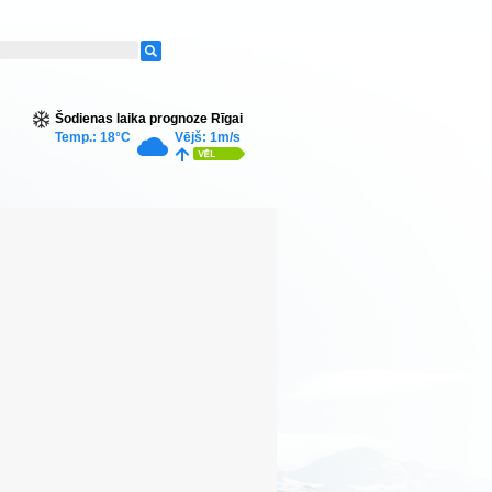
Šodienas laika prognoze Rīgai
Temp.: 18°C
Vējš: 1m/s