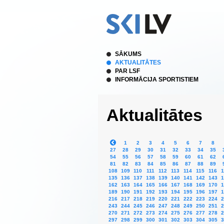
SĀKUMS
AKTUALITĀTES
PAR LSF
INFORMĀCIJA SPORTISTIEM
Aktualitātes
1
2
3
4
5
6
7
8
27
28
29
30
31
32
33
34
35
54
55
56
57
58
59
60
61
62
81
82
83
84
85
86
87
88
89
108
109
110
111
112
113
114
115
116
1
135
136
137
138
139
140
141
142
143
1
162
163
164
165
166
167
168
169
170
1
189
190
191
192
193
194
195
196
197
1
216
217
218
219
220
221
222
223
224
2
243
244
245
246
247
248
249
250
251
2
270
271
272
273
274
275
276
277
278
2
297
298
299
300
301
302
303
304
305
3