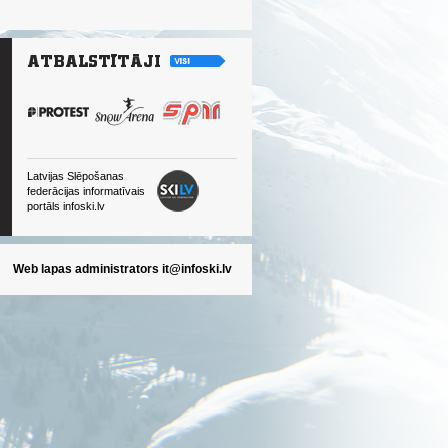
Latvijas Slēpošanas
federācijas informatīvais
portāls infoski.lv
Web lapas administrators
it@infoski.lv