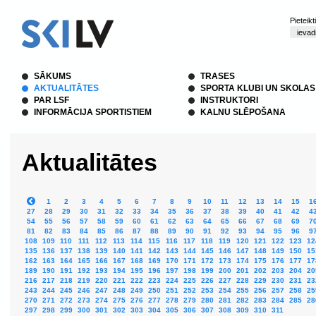
Pieteik
SĀKUMS
TRASES
AKTUALITĀTES
SPORTA KLUBI UN SKOLAS
PAR LSF
INSTRUKTORI
INFORMĀCIJA SPORTISTIEM
KALNU SLĒPOŠANA
Aktualitātes
1
2
3
4
5
6
7
8
9
10
11
12
13
14
15
1
27
28
29
30
31
32
33
34
35
36
37
38
39
40
41
42
4
54
55
56
57
58
59
60
61
62
63
64
65
66
67
68
69
7
81
82
83
84
85
86
87
88
89
90
91
92
93
94
95
96
9
108
109
110
111
112
113
114
115
116
117
118
119
120
121
122
123
12
135
136
137
138
139
140
141
142
143
144
145
146
147
148
149
150
15
162
163
164
165
166
167
168
169
170
171
172
173
174
175
176
177
17
189
190
191
192
193
194
195
196
197
198
199
200
201
202
203
204
20
216
217
218
219
220
221
222
223
224
225
226
227
228
229
230
231
23
243
244
245
246
247
248
249
250
251
252
253
254
255
256
257
258
25
270
271
272
273
274
275
276
277
278
279
280
281
282
283
284
285
28
297
298
299
300
301
302
303
304
305
306
307
308
309
310
311