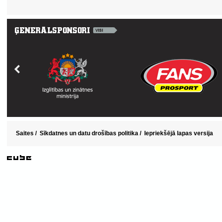
Saites
/
Sīkdatnes un datu drošības politika
/
Iepriekšējā lapas versija