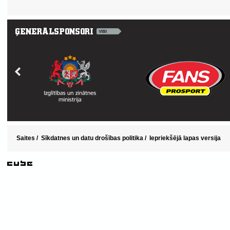
Saites
/
Sīkdatnes un datu drošības politika
/
Iepriekšējā lapas versija