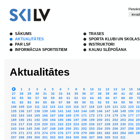
Pieteik
SĀKUMS
TRASES
AKTUALITĀTES
SPORTA KLUBI UN SKOLAS
PAR LSF
INSTRUKTORI
INFORMĀCIJA SPORTISTIEM
KALNU SLĒPOŠANA
Aktualitātes
1
2
3
4
5
6
7
8
9
10
11
12
13
14
15
1
27
28
29
30
31
32
33
34
35
36
37
38
39
40
41
42
4
54
55
56
57
58
59
60
61
62
63
64
65
66
67
68
69
7
81
82
83
84
85
86
87
88
89
90
91
92
93
94
95
96
9
108
109
110
111
112
113
114
115
116
117
118
119
120
121
122
123
12
135
136
137
138
139
140
141
142
143
144
145
146
147
148
149
150
15
162
163
164
165
166
167
168
169
170
171
172
173
174
175
176
177
17
189
190
191
192
193
194
195
196
197
198
199
200
201
202
203
204
20
216
217
218
219
220
221
222
223
224
225
226
227
228
229
230
231
23
243
244
245
246
247
248
249
250
251
252
253
254
255
256
257
258
25
270
271
272
273
274
275
276
277
278
279
280
281
282
283
284
285
28
297
298
299
300
301
302
303
304
305
306
307
308
309
310
311