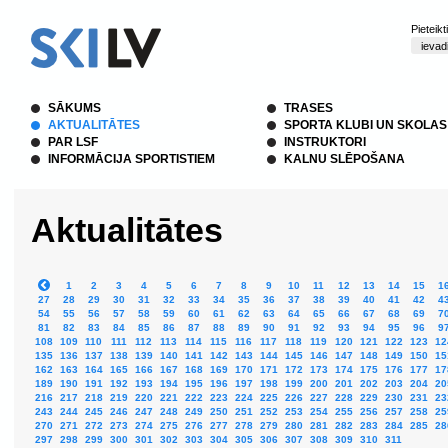
Pieteik
SĀKUMS
TRASES
AKTUALITĀTES
SPORTA KLUBI UN SKOLAS
PAR LSF
INSTRUKTORI
INFORMĀCIJA SPORTISTIEM
KALNU SLĒPOŠANA
Aktualitātes
1
2
3
4
5
6
7
8
9
10
11
12
13
14
15
1
27
28
29
30
31
32
33
34
35
36
37
38
39
40
41
42
4
54
55
56
57
58
59
60
61
62
63
64
65
66
67
68
69
7
81
82
83
84
85
86
87
88
89
90
91
92
93
94
95
96
9
108
109
110
111
112
113
114
115
116
117
118
119
120
121
122
123
12
135
136
137
138
139
140
141
142
143
144
145
146
147
148
149
150
15
162
163
164
165
166
167
168
169
170
171
172
173
174
175
176
177
17
189
190
191
192
193
194
195
196
197
198
199
200
201
202
203
204
20
216
217
218
219
220
221
222
223
224
225
226
227
228
229
230
231
23
243
244
245
246
247
248
249
250
251
252
253
254
255
256
257
258
25
270
271
272
273
274
275
276
277
278
279
280
281
282
283
284
285
28
297
298
299
300
301
302
303
304
305
306
307
308
309
310
311