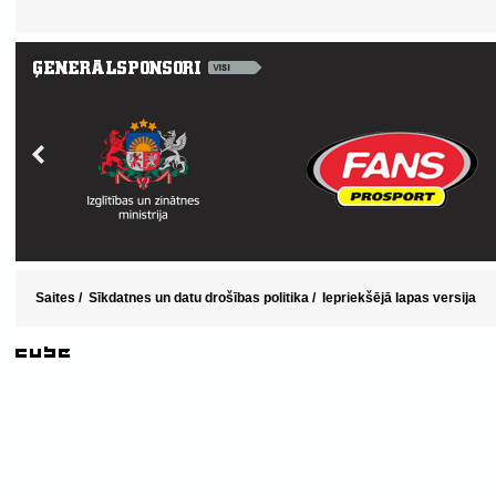
Saites
/
Sīkdatnes un datu drošības politika
/
Iepriekšējā lapas versija