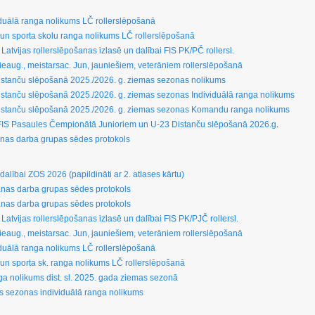
iduālā ranga nolikums LČ rollerslēpošanā
 un sporta skolu ranga nolikums LČ rollerslēpošanā
. Latvijas rollerslēpošanas izlasē un dalībai FIS PK/PČ rollersl.
eaug., meistarsac. Jun, jauniešiem, veterāniem rollerslēpošanā
istanču slēpošanā 2025./2026. g. ziemas sezonas nolikums
stanču slēpošanā 2025./2026. g. ziemas sezonas Individuālā ranga nolikums
istanču slēpošanā 2025./2026. g. ziemas sezonas Komandu ranga nolikums
bai FIS Pasaules Čempionātā Junioriem un U-23 Distanču slēpošanā 2026.g
.
anas darba grupas sēdes protokols
i dalībai ZOS 2026 (papildināti ar 2. atlases kārtu)
šanas darba grupas sēdes protokols
šanas darba grupas sēdes protokols
. Latvijas rollerslēpošanas izlasē un dalībai FIS PK/PJČ rollersl.
eaug., meistarsac. Jun, jauniešiem, veterāniem rollerslēpošanā
iduālā ranga nolikums LČ rollerslēpošanā
 un sporta sk. ranga nolikums LČ rollerslēpošanā
ga nolikums dist. sl. 2025. gada ziemas sezonā
as sezonas individuālā ranga nolikums