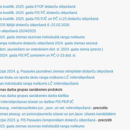
ums kvalifik. 2025. gada EYOF distanču slēpošanā
ums kvalifik. 2025. gada FIS PČ distanču slēpošanā
ums kvalifik. 2025. gada FIS PJČ un PČ U-23 distanču slēpošanā
ZOS Itālijā distanču slēpošanā 6.-22.02.2026.
ču slēpošanā 2024/2025
024. gada ziemas sezonas individuālā ranga nolikums
ranga nolikums distanču slēpošanā 2024. gada ziemas sezonā
ars. jauniešiem un veterāniem dist. sl. 2024. gada ziema (preciz.)
k. 2024. gada FIS PČ junioriem un PČ U-23 dist. sl.
ikācijai 2024. g. Pasaules jaunatnes ziemas olimpiādei distanču slēpošanā
as klubu un sporta skolu ranga nolikums LČ rollerslēpošanā
as individuālā ranga nolikums LČ rollerslēpošanā
šanas darba grupas sanāksmes protokols
šanas darba grupas sanāksmes darba kārtība
g. rollerslēpošanas izlasei un dalībai FIS PK/PJČ
aug., meistarsacīkstes jun., jaun. un vet. rollerslēpošanā
- precizēts
ziemas pieaug. un junioru/jauniešu izlasei un jun./jaun. izlases kandidātiem
fikācijai 2023. g. FIS Pasaules čempionātam distanču slēpošanā
- precizēti
23. gada ziemas sezonas individuālā ranga nolikums