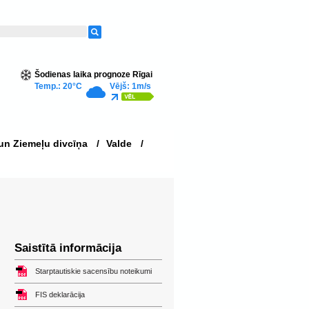
Šodienas laika prognoze Rīgai
Temp.: 20°C
Vējš: 1m/s
un Ziemeļu divcīņa
/
Valde
/
Saistītā informācija
Starptautiskie sacensību noteikumi
FIS deklarācija