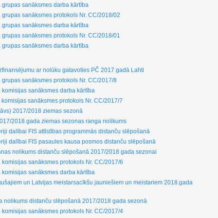
 grupas sanāksmes darba kārtība
 grupas sanāksmes protokols Nr. CC/2018/02
 grupas sanāksmes darba kārtība
 grupas sanāksmes protokols Nr. CC/2018/01
 grupas sanāksmes darba kārtība
īdzfinansējumu ar nolūku gatavoties PČ 2017.gadā Lahti
 grupas sanāksmes protokols Nr. CC/2017/8
 komisijas sanāksmes darba kārtība
 komisijas sanāksmes protokols Nr. CC/2017/7
stāvs) 2017/2018 ziemas sezonā
2017/2018 gada ziemas sezonas ranga nolikums
ēriji dalībai FIS attīstības programmās distanču slēpošanā
tēriji dalībai FIS pasaules kausa posmos distanču slēpošanā
anas nolikums distanču slēpošanā 2017/2018 gada sezonai
 komisijas sanāksmes protokols Nr. CC/2017/6
 komisijas sanāksmes darba kārtība
gušajiem un Latvijas meistarsacīkšu jauniešiem un meistariem 2018.gada
ga nolikums distanču slēpošanā 2017/2018 gada sezonā
 komisijas sanāksmes protokols Nr. CC/2017/4