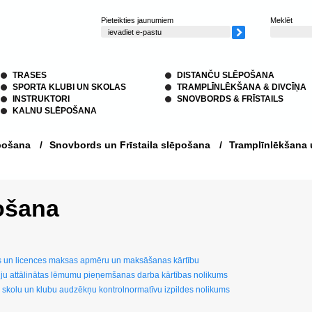
Pieteikties jaunumiem
Meklēt
TRASES
DISTANČU SLĒPOŠANA
SPORTA KLUBI UN SKOLAS
TRAMPLĪNLĒKŠANA & DIVCĪŅA
INSTRUKTORI
SNOVBORDS & FRĪSTAILS
KALNU SLĒPOŠANA
pošana
/
Snovbords un Frīstaila slēpošana
/
Tramplīnlēkšana 
ošana
s un licences maksas apmēru un maksāšanas kārtību
ju attālinātas lēmumu pieņemšanas darba kārtības nolikums
 skolu un klubu audzēkņu kontrolnormatīvu izpildes nolikums