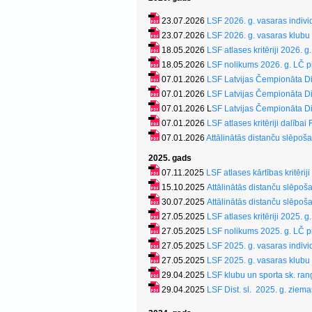
23.07.2026
LSF 2026. g. vasaras indiv
23.07.2026
LSF 2026. g. vasaras klubu
18.05.2026
LSF atlases kritēriji 2026. g
18.05.2026
LSF nolikums 2026. g. LČ pi
07.01.2026
LSF Latvijas Čempionāta D
07.01.2026
LSF Latvijas Čempionāta Di
07.01.2026 L
SF Latvijas Čempionāta D
07.01.2026
LSF atlases kritēriji dalī
07.01.2026
Attālinātās distanču slēpoš
2025. gads
07.11.2025
LSF atlases kārtības kritērij
15.10.2025
Attālinātās distanču slēpo
30.07.2025
Attālinātās distanču slēpo
27.05.2025
LSF atlases kritēriji 2025. g
27.05.2025
LSF nolikums 2025. g. LČ pi
27.05.2025
LSF 2025. g. vasaras indiv
27.05.2025
LSF 2025. g. vasaras klubu
29.04.2025
LSF klubu un sporta sk. ran
29.04.2025
LSF Dist. sl. 2025. g. ziem