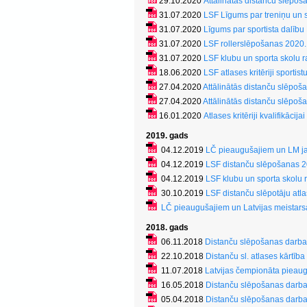
29.10.2020
Attālinātās distanču slēpo
31.07.2020
LSF Līgums par treniņu un sa
31.07.2020
Līgums par sportista dalīb
31.07.2020
LSF rollerslēpošanas 2020
31.07.2020
LSF klubu un sporta skolu 
18.06.2020
LSF atlases kritēriji sporti
27.04.2020
Attālinātās distanču slēpo
27.04.2020
Attālinātās distanču slēpo
16.01.2020
Atlases kritēriji kvalifikāc
2019. gads
04.12.2019
LČ pieaugušajiem un LM jau
04.12.2019
LSF distanču slēpošanas 2
04.12.2019
LSF klubu un sporta skolu 
30.10.2019
LSF distanču slēpotāju atl
LČ pieaugušajiem un Latvijas meistarsa
2018. gads
06.11.2018
Distanču slēpošanas darba
22.10.2018
Distanču sl. atlases kārtīb
11.07.2018
Latvijas čempionāta pieau
16.05.2018
Distanču slēpošanas darba
05.04.2018
Distanču slēpošanas darba