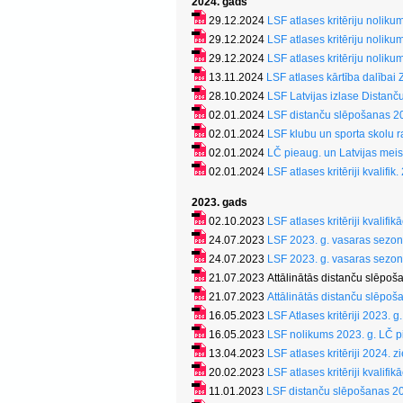
2024. gads
29.12.2024
LSF atlases kritēriju nolik
29.12.2024
LSF atlases kritēriju nolik
29.12.2024
LSF atlases kritēriju nolik
13.11.2024
LSF atlases kārtība dalībai 
28.10.2024
LSF Latvijas izlase Distan
02.01.2024
LSF distanču slēpošanas 2
02.01.2024
LSF klubu un sporta skolu 
02.01.2024
LČ pieaug. un Latvijas meist
02.01.2024
LSF atlases kritēriji kvalifi
2023. gads
02.10.2023
LSF atlases kritēriji kvalif
24.07.2023
LSF 2023. g. vasaras sezon
24.07.2023
LSF 2023. g. vasaras sezon
21.07.2023 Attālinātās distanču slēpo
21.07.2023
Attālinātās distanču slēpo
16.05.2023
LSF Atlases kritēriji 2023. 
16.05.2023
LSF nolikums 2023. g. LČ pie
13.04.2023
LSF atlases kritēriji 2024. 
20.02.2023
LSF atlases kritēriji kvali
11.01.2023
LSF distanču slēpošanas 20