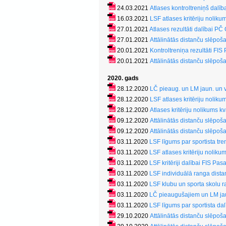
24.03.2021
Atlases kontroltreniņš dalī
16.03.2021
LSF atlases kritēriju nolik
27.01.2021
Atlases rezultāti dalībai PČ
27.01.2021
Attālinātās distanču slēpo
20.01.2021
Kontroltreniņa rezultāti FI
20.01.2021
Attālinātās distanču slēpo
2020. gads
28.12.2020
LČ pieaug. un LM jaun. un v
28.12.2020
LSF atlases kritēriju noliku
28.12.2020
Atlases kritēriju nolikums k
09.12.2020
Attālinātās distanču slēpo
09.12.2020
Attālinātās distanču slēpo
03.11.2020
LSF līgums par sportista tren
03.11.2020
LSF atlases kritēriju noliku
03.11.2020
LSF kritēriji dalībai FIS P
03.11.2020
LSF individuālā ranga dist
03.11.2020
LSF klubu un sporta skolu 
03.11.2020
LČ pieaugušajiem un LM ja
03.11.2020
LSF līgums par sportista d
29.10.2020
Attālinātās distanču slēpo