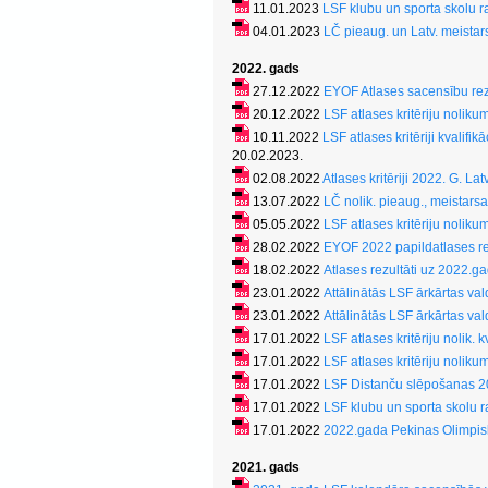
11.01.2023
LSF klubu un sporta skolu 
04.01.2023
LČ pieaug. un Latv. meista
2022. gads
27.12.2022
EYOF Atlases sacensību rez
20.12.2022
LSF atlases kritēriju nolik
10.11.2022
LSF atlases kritēriji kvalif
20.02.2023.
02.08.2022
Atlases kritēriji 2022. G. L
13.07.2022
LČ nolik. pieaug., meistarsa
05.05.2022
LSF atlases kritēriju nolik
28.02.2022
EYOF 2022 papildatlases re
18.02.2022
Atlases rezultāti uz 2022.
23.01.2022
Attālinātās LSF ārkārtas 
23.01.2022
Attālinātās LSF ārkārtas va
17.01.2022
LSF atlases kritēriju nolik.
17.01.2022
LSF atlases kritēriju noliku
17.01.2022
LSF Distanču slēpošanas 2
17.01.2022
LSF klubu un sporta skolu 
17.01.2022
2022.gada Pekinas Olimpisk
2021. gads