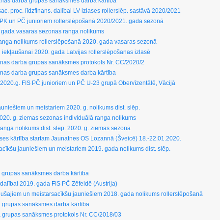
šanas darba grupas sanāksmes darba kārtība
c. proc. līdzfinans. dalībai LV izlases rollerslēp. sastāvā 2020/2021
u PK un PČ junioriem rollerslēpošanā 2020/2021. gada sezonā
. gada vasaras sezonas ranga nolikums
ranga nolikums rollerslēpošanā 2020. gada vasaras sezonā
stu iekļaušanai 2020. gada Latvijas rollerslēpošanas izlasē
šanas darba grupas sanāksmes protokols Nr. CC/2020/2
šanas darba grupas sanāksmes darba kārtība
ijai 2020.g. FIS PČ junioriem un PČ U-23 grupā Obervīzentālē, Vācijā
niešiem un meistariem 2020. g. nolikums dist. slēp.
020. g. ziemas sezonas individuālā ranga nolikums
ranga nolikums dist. slēp. 2020. g. ziemas sezonā
ases kārtība startam Jaunatnes OS Lozannā (Šveicē) 18.-22.01.2020.
cīkšu jauniešiem un meistariem 2019. gada nolikums dist. slēp.
 grupas sanāksmes darba kārtība
a dalībai 2019. gada FIS PČ Zēfeldē (Austrija)
gušajiem un meistarsacīkšu jauniešiem 2018. gada nolikums rollerslēpošanā
 grupas sanāksmes darba kārtība
 grupas sanāksmes protokols Nr. CC/2018/03