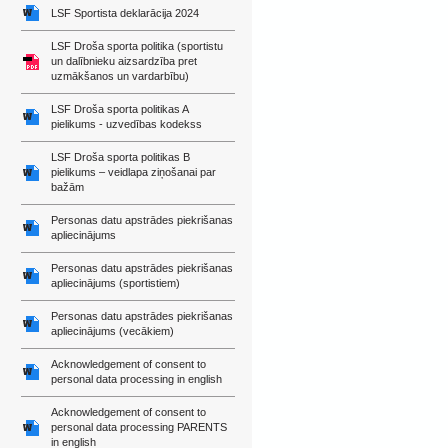
LSF Sportista deklarācija 2024
LSF Droša sporta politika (sportistu
un dalībnieku aizsardzība pret
uzmākšanos un vardarbību)
LSF Droša sporta politikas A
pielikums - uzvedības kodekss
LSF Droša sporta politikas B
pielikums – veidlapa ziņošanai par
bažām
Personas datu apstrādes piekrišanas
apliecinājums
Personas datu apstrādes piekrišanas
apliecinājums (sportistiem)
Personas datu apstrādes piekrišanas
apliecinājums (vecākiem)
Acknowledgement of consent to
personal data processing in english
Acknowledgement of consent to
personal data processing PARENTS
in english