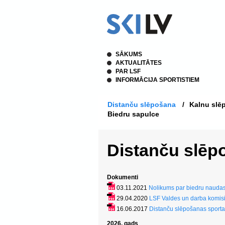
SĀKUMS
AKTUALITĀTES
PAR LSF
INFORMĀCIJA SPORTISTIEM
Distanču slēpošana
/
Kalnu slē
Biedru sapulce
Distanču slēp
Dokumenti
03.11.2021
Nolikums par biedru nauda
29.04.2020
LSF Valdes un darba komisi
16.06.2017
Distanču slēpošanas sporta
2026. gads