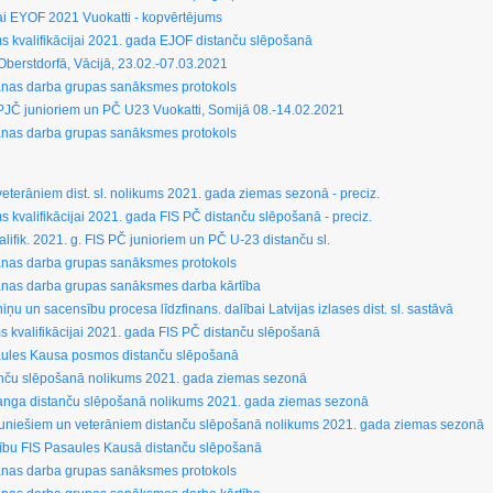
bai EYOF 2021 Vuokatti - kopvērtējums
ums kvalifikācijai 2021. gada EJOF distanču slēpošanā
 Oberstdorfā, Vācijā, 23.02.-07.03.2021
šanas darba grupas sanāksmes protokols
S PJČ junioriem un PČ U23 Vuokatti, Somijā 08.-14.02.2021
šanas darba grupas sanāksmes protokols
eterāniem dist. sl. nolikums 2021. gada ziemas sezonā - preciz.
ms kvalifikācijai 2021. gada FIS PČ distanču slēpošanā - preciz.
valifik. 2021. g. FIS PČ junioriem un PČ U-23 distanču sl.
šanas darba grupas sanāksmes protokols
šanas darba grupas sanāksmes darba kārtība
iņu un sacensību procesa līdzfinans. dalībai Latvijas izlases dist. sl. sastāvā
ms kvalifikācijai 2021. gada FIS PČ distanču slēpošanā
asaules Kausa posmos distanču slēpošanā
anču slēpošanā nolikums 2021. gada ziemas sezonā
ranga distanču slēpošanā nolikums 2021. gada ziemas sezonā
uniešiem un veterāniem distanču slēpošanā nolikums 2021. gada ziemas sezonā
alību FIS Pasaules Kausā distanču slēpošanā
šanas darba grupas sanāksmes protokols