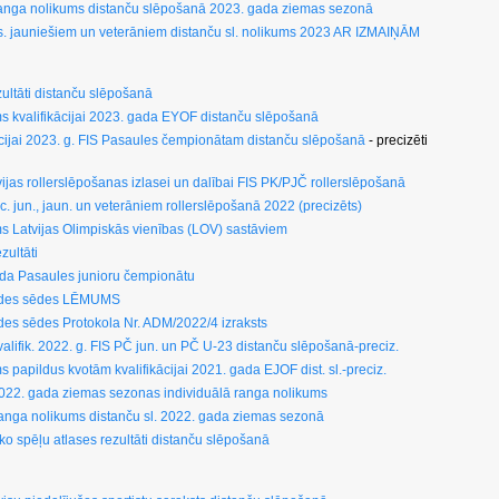
ranga nolikums distanču slēpošanā 2023. gada ziemas sezonā
rs. jauniešiem un veterāniem distanču sl. nolikums 2023 AR IZMAIŅĀM
ultāti distanču slēpošanā
ums kvalifikācijai 2023. gada EYOF distanču slēpošanā
ikācijai 2023. g. FIS Pasaules čempionātam distanču slēpošanā
- precizēti
atvijas rollerslēpošanas izlasei un dalībai FIS PK/PJČ rollerslēpošanā
c. jun., jaun. un veterāniem rollerslēpošanā 2022 (precizēts)
ums Latvijas Olimpiskās vienības (LOV) sastāviem
zultāti
gada Pasaules junioru čempionātu
valdes sēdes LĒMUMS
ldes sēdes Protokola Nr. ADM/2022/4 izraksts
 kvalifik. 2022. g. FIS PČ jun. un PČ U-23 distanču slēpošanā-preciz.
ms papildus kvotām kvalifikācijai 2021. gada EJOF dist. sl.-preciz.
022. gada ziemas sezonas individuālā ranga nolikums
ranga nolikums distanču sl. 2022. gada ziemas sezonā
o spēļu atlases rezultāti distanču slēpošanā