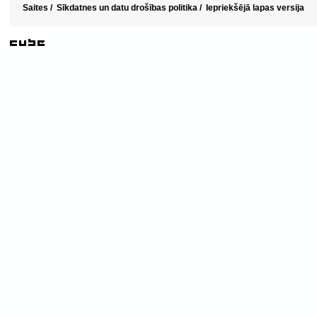
Saites
/
Sīkdatnes un datu drošības politika
/
Iepriekšējā lapas versija