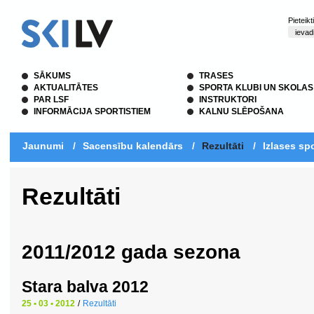
Pieteik
SĀKUMS
TRASES
AKTUALITĀTES
SPORTA KLUBI UN SKOLAS
PAR LSF
INSTRUKTORI
INFORMĀCIJA SPORTISTIEM
KALNU SLĒPOŠANA
Jaunumi
/
Sacensību kalendārs
/
Rezultāti
/
Izlases spo
Rezultāti
2011/2012 gada sezona
Stara balva 2012
25 • 03 • 2012
/
Rezultāti