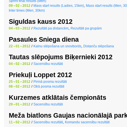
Sprint final results (Men)
09 • 02 • 2012
/
Mass start results (Ladies, 15km)
,
Mass start results (Men, 3
Inter times (Men, 30km)
Siguldas kauss 2012
04 • 03 • 2012
/
Rezultāti pa distancēm
,
Rezultāti pa grupām
Pasaules Sniega diena
22 • 01 • 2012
/
Kalnu slēpošana un snovbords
,
Distanču slēpošana
Tautas slēpojums Biķernieki 2012
04 • 02 • 2012
/
Sacensību rezultāti
Priekuļi Loppet 2012
25 • 01 • 2012
/
Pirmā posma rezultāti
08 • 02 • 2012
/
Otrā posma rezultāti
Kurzemes atklātais čempionāts
29 • 01 • 2012
/
Sacensību rezultāti
Meža biatlons Gaujas nacionālajā par
11 • 02 • 2012
/
Sacensību rezultāti
,
Komandu sacensību rezultāti