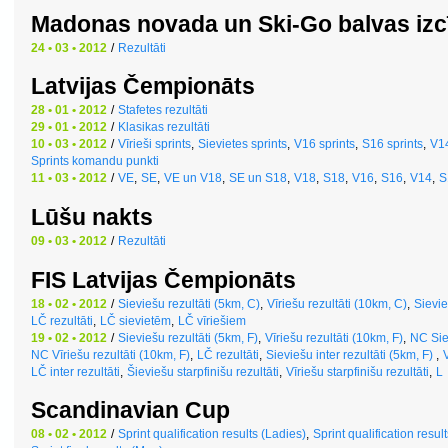
Madonas novada un Ski-Go balvas izc
24 • 03 • 2012
/
Rezultāti
Latvijas Čempionāts
28 • 01 • 2012
/
Stafetes rezultāti
29 • 01 • 2012
/
Klasikas rezultāti
10 • 03 • 2012
/
Vīrieši sprints
,
Sievietes sprints
,
V16 sprints
,
S16 sprints
,
V14
Sprints komandu punkti
11 • 03 • 2012
/
VE
,
SE
,
VE un V18
,
SE un S18
,
V18
,
S18
,
V16
,
S16
,
V14
,
S
Lūšu nakts
09 • 03 • 2012
/
Rezultāti
FIS Latvijas Čempionāts
18 • 02 • 2012
/
Sieviešu rezultāti (5km, C)
,
Vīriešu rezultāti (10km, C)
,
Sievie
LČ rezultāti
,
LČ sievietēm
,
LČ vīriešiem
19 • 02 • 2012
/
Sieviešu rezultāti (5km, F)
,
Vīriešu rezultāti (10km, F)
,
NC Siev
NC Vīriešu rezultāti (10km, F)
,
LČ rezultāti
,
Sieviešu inter rezultāti (5km, F)
,
V
LČ inter rezultāti
,
Šieviešu starpfinišu rezultāti
,
Vīriešu starpfinišu rezultāti
,
L
Scandinavian Cup
08 • 02 • 2012
/
Sprint qualification results (Ladies)
,
Sprint qualification resul