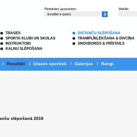
Pieteikties jaunumiem
Meklēt
TRASES
DISTANČU SLĒPOŠANA
SPORTA KLUBI UN SKOLAS
TRAMPLĪNLĒKŠANA & DIVCĪŅA
INSTRUKTORI
SNOVBORDS & FRĪSTAILS
KALNU SLĒPOŠANA
/
Rezultāti
/
Izlases sportisti
/
Galerijas
/
Rangi
anču slēpošanā 2016