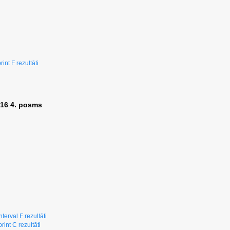
int F rezultāti
016 4. posms
nterval F rezultāti
rint C rezultāti