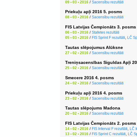
09 • 03 • 2016
/
Sacensību rezultāti
Priekuļu apļi 2016 5. posms
08 • 03 • 2016
/
Sacensību rezultāti
FIS Latvijas Čempionāts 3. posms
06 • 03 • 2016
/
Stafetes rezultāti
05 • 03 • 2016
/
FIS Sprint F rezultāti
,
LČ Spr
Tautas slēpojumus Alūksne
27 • 02 • 2016
/
Sacensību rezultāti
Treniņsacensības Siguldas Apļi 2
25 • 02 • 2016
/
Sacensību rezultāti
Smecere 2016 4. posms
24 • 02 • 2016
/
Sacensību rezultāti
Priekuļu apļi 2016 4. posms
23 • 02 • 2016
/
Sacensību rezultāti
Tautas slēpojums Madona
20 • 02 • 2016
/
Sacensību rezultāti
FIS Latvijas Čempionāts 2. posms
14 • 02 • 2016
/
FIS Interval F rezultāti
,
LČ I
13 • 02 • 2016
/
FIS Sprint C rezultāti
,
LČ Sp