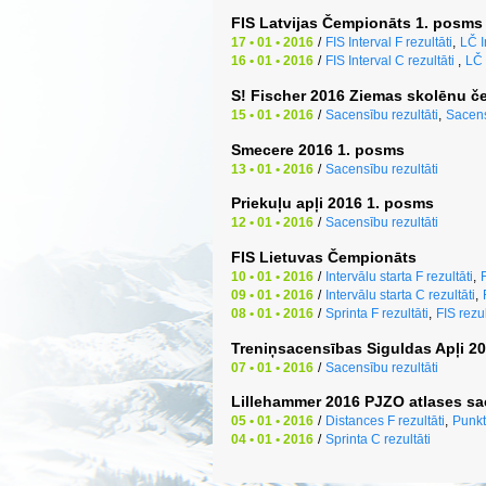
FIS Latvijas Čempionāts 1. posms
17 • 01 • 2016
/
FIS Interval F rezultāti
,
LČ I
16 • 01 • 2016
/
FIS Interval C rezultāti
,
LČ 
S! Fischer 2016 Ziemas skolēnu č
15 • 01 • 2016
/
Sacensību rezultāti
,
Sacens
Smecere 2016 1. posms
13 • 01 • 2016
/
Sacensību rezultāti
Priekuļu apļi 2016 1. posms
12 • 01 • 2016
/
Sacensību rezultāti
FIS Lietuvas Čempionāts
10 • 01 • 2016
/
Intervālu starta F rezultāti
,
F
09 • 01 • 2016
/
Intervālu starta C rezultāti
,
08 • 01 • 2016
/
Sprinta F rezultāti
,
FIS rezul
Treniņsacensības Siguldas Apļi 2
07 • 01 • 2016
/
Sacensību rezultāti
Lillehammer 2016 PJZO atlases s
05 • 01 • 2016
/
Distances F rezultāti
,
Punkt
04 • 01 • 2016
/
Sprinta C rezultāti