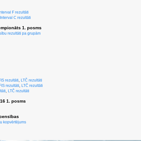
nterval F rezultāti
Interval C rezultāti
empionāts 1. posms
ību rezultāti pa grupām
IS rezultāti
,
LTČ rezultāti
FIS rezultāti
,
LTČ rezultāti
tāti
,
LTČ rezultāti
016 1. posms
acensības
u kopvērtējums