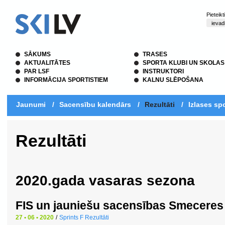
Pieteik
SĀKUMS
TRASES
AKTUALITĀTES
SPORTA KLUBI UN SKOLAS
PAR LSF
INSTRUKTORI
INFORMĀCIJA SPORTISTIEM
KALNU SLĒPOŠANA
Jaunumi
/
Sacensību kalendārs
/
Rezultāti
/
Izlases spo
Rezultāti
2020.gada vasaras sezona
FIS un jauniešu sacensības Smeceres 
27 • 06 • 2020
/
Sprints F Rezultāti