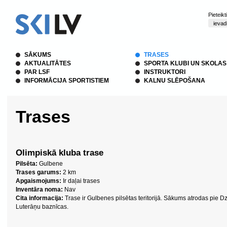
Pieteik
SĀKUMS
TRASES
AKTUALITĀTES
SPORTA KLUBI UN SKOLAS
PAR LSF
INSTRUKTORI
INFORMĀCIJA SPORTISTIEM
KALNU SLĒPOŠANA
Trases
Olimpiskā kluba trase
Pilsēta:
Gulbene
Trases
garums:
2 km
Apgaismojums:
Ir daļai trases
Inventāra noma:
Nav
Cita informacija:
Trase ir Gulbenes pilsētas teritorijā. Sākums atrodas pie Dz
Luterāņu baznīcas.