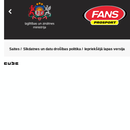
Saites
/
Sīkdatnes un datu drošības politika
/
Iepriekšējā lapas versija