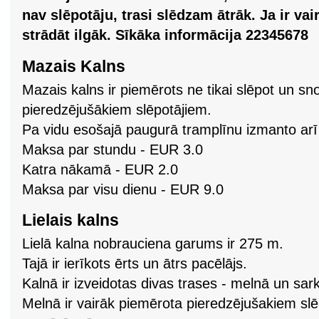
nav slēpotāju, trasi slēdzam ātrāk. Ja ir vai
strādāt ilgāk. Sīkāka informācija 22345678
Mazais Kalns
Mazais kalns ir piemērots ne tikai slēpot un sno
pieredzējušākiem slēpotājiem.
Pa vidu esošajā paugurā tramplīnu izmanto arī
Maksa par stundu - EUR 3.0
Katra nākamā - EUR 2.0
Maksa par visu dienu - EUR 9.0
Lielais kalns
Lielā kalna nobrauciena garums ir 275 m.
Tajā ir ierīkots ērts un ātrs pacēlājs.
Kalnā ir izveidotas divas trases - melnā un sar
Melnā ir vairāk piemērota pieredzējušakiem slēp