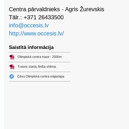
Centra pārvaldnieks - Agris Žurevskis
Tālr.: +371 26433500
info@occesis.lv
http://www.occesis.lv/
Saistītā informācija
Olimpiskā centra trase - 2500m
Trases starta, finiša shēma
Cēsu Olimpiskā centra mājaslapa