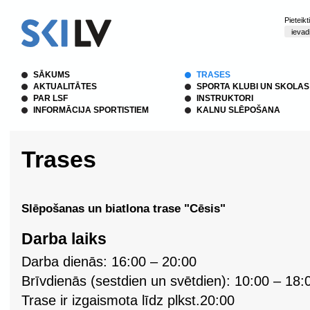
Pieteik
SĀKUMS
TRASES
AKTUALITĀTES
SPORTA KLUBI UN SKOLAS
PAR LSF
INSTRUKTORI
INFORMĀCIJA SPORTISTIEM
KALNU SLĒPOŠANA
Trases
Slēpošanas un biatlona trase "Cēsis"
Darba laiks
Darba dienās: 16:00 – 20:00
Brīvdienās (sestdien un svētdien): 10:00 – 18:
Trase ir izgaismota līdz plkst.20:00