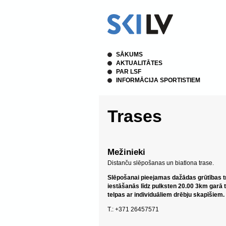
SĀKUMS
AKTUALITĀTES
PAR LSF
INFORMĀCIJA SPORTISTIEM
Trases
Mežinieki
Distanču slēpošanas un biatlona trase.
Slēpošanai pieejamas dažādas grūtības tr
iestāšanās līdz pulksten 20.00 3km garā t
telpas ar individuāliem drēbju skapīšiem
T.: +371 26457571