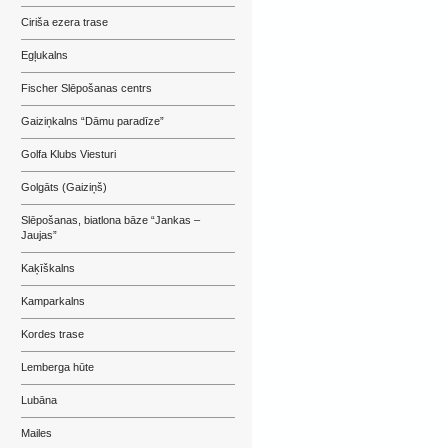
Ciriša ezera trase
Egļukalns
Fischer Slēpošanas centrs
Gaiziņkalns “Dāmu paradīze”
Golfa Klubs Viesturi
Golgāts (Gaiziņš)
Slēpošanas, biatlona bāze “Jankas –
Jaujas”
Kaķīškalns
Kamparkalns
Kordes trase
Lemberga hūte
Lubāna
Mailes