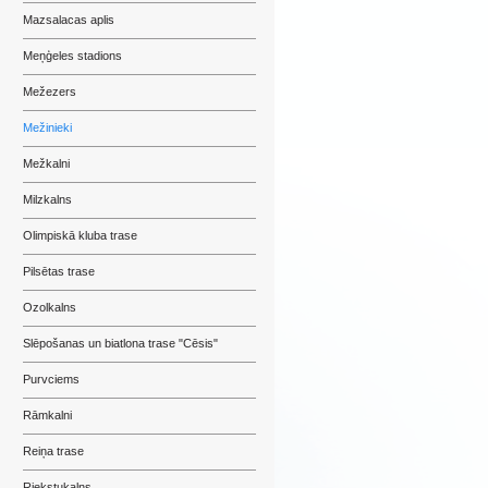
Mazsalacas aplis
Meņģeles stadions
Mežezers
Mežinieki
Mežkalni
Milzkalns
Olimpiskā kluba trase
Pilsētas trase
Ozolkalns
Slēpošanas un biatlona trase "Cēsis"
Purvciems
Rāmkalni
Reiņa trase
Riekstukalns