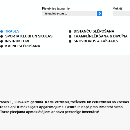
Pieteikties jaunumiem
Meklēt
TRASES
DISTANČU SLĒPOŠANA
SPORTA KLUBI UN SKOLAS
TRAMPLĪNLĒKŠANA & DIVCĪŅA
INSTRUKTORI
SNOVBORDS & FRĪSTAILS
KALNU SLĒPOŠANA
ases 1, 3 un 4 km garumā. Katru otrdienu, trešdienu un ceturtdienu no krēslas
rases aplī ir mākslīgais apgaismojums. Centrā ir iespējams izmantot siltas
. Trase pieejama apmeklētājiem ar savu personīgo inventāru!