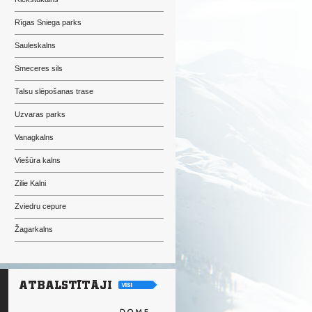
Rīgas Sniega parks
Sauleskalns
Smeceres sils
Talsu slēpošanas trase
Uzvaras parks
Vanagkalns
Viešūra kalns
Zilie Kalni
Zviedru cepure
Žagarkalns