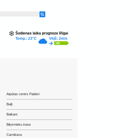
Šodienas laika prognoze Rīgai
Temp.: 23°C
Vējš: 2m/s
Atpūtas centrs Paideri
Baiļi
Balkani
Biķernieku trase
Carnikava