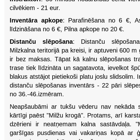
cilvēkiem - 21 eur.
Inventāra apkope
: Parafinēšana no 6 €, A
līdzināšana no 6 €, Pilna apkope no 20 €.
Distanču slēpošana
: Distanču slēpošana
Milzkalna teritorijā pa kreisi, ir aptuveni 600 
ir bez maksas. Tāpat kā kalnu slēpošanas tra
trase tiek līdzināta un sagatavota, ievelkot šp
blakus atstājot pietiekoši platu joslu slidsolim
distanču slēpošanas inventārs - 22 pāri slēpe
no 36.-46.izmēram.
Neapšaubāmi ar tukšu vēderu nav nekāda sp
kārtīgi paēst "Milžu krogā". Protams, arī karsta
dzērieni ir neatņemam kalna sastāvdaļa. "M
garšīgas pusdienas vai vakariņas kopā ar ģ