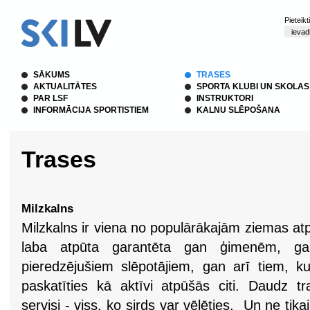
Pieteik
SĀKUMS
TRASES
AKTUALITĀTES
SPORTA KLUBI UN SKOLAS
PAR LSF
INSTRUKTORI
INFORMĀCIJA SPORTISTIEM
KALNU SLĒPOŠANA
Trases
Milzkalns
Milzkalns ir viena no populārākajām ziemas atp
laba atpūta garantēta gan ģimenēm, ga
pieredzējušiem slēpotājiem, gan arī tiem, ku
paskatīties kā aktīvi atpūšās citi. Daudz tr
servisi - viss, ko sirds var vēlēties. Un ne tik