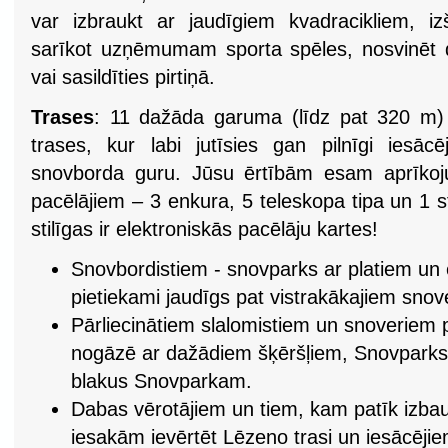
var izbraukt ar jaudīgiem kvadracikliem, iz
sarīkot uzņēmumam sporta spēles, nosvinēt 
vai sasildīties pirtiņā.
Trases
: 11 dažāda garuma (līdz pat 320 m)
trases, kur labi jutīsies gan pilnīgi iesāc
snovborda guru. Jūsu ērtībām esam aprīkoj
pacēlājiem – 3 enkura, 5 teleskopa tipa un 1 st
stilīgas ir elektroniskās pacēlāju kartes!
Snovbordistiem - snovparks ar platiem un 
pietiekami jaudīgs pat vistrakākajiem snov
Pārliecinātiem slalomistiem un snoveriem 
nogāzē ar dažādiem šķēršļiem, Snovparks 
blakus Snovparkam.
Dabas vērotājiem un tiem, kam patīk izbau
iesakām ievērtēt Lēzeno trasi un iesācējie