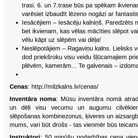
trasi. 6. un 7.trase būs pa spēkam ikviena
varēsiet izbaudīt lēzeno nogāzi ar fantast
Iesācējiem – Iesācēju kalniņš. Paredzēts 
bet ikvienam, kas vēlas mācīties slēpot va
vēlu kāpt uz slēpēm vai dēļa!
Neslēpotājiem – Ragaviņu kalns. Lielisks v
dod priekšroku visu veidu šļūcamajiem pr
plēvēm, kamerām... Te galvenais – izdom
Cenas
: http://milzkalns.lv/cenas/
Inventāra noma
: Mūsu inventāra nomā atrad
un dēļi visu vecumu un augumu cilvēkiem
slēpošanas kombinezonus, ķiveres un aizsargbr
mums, vari būt drošs - tas vienmēr būs teicamā
Instruktori
: 50 minūšu nodarbības cena vien