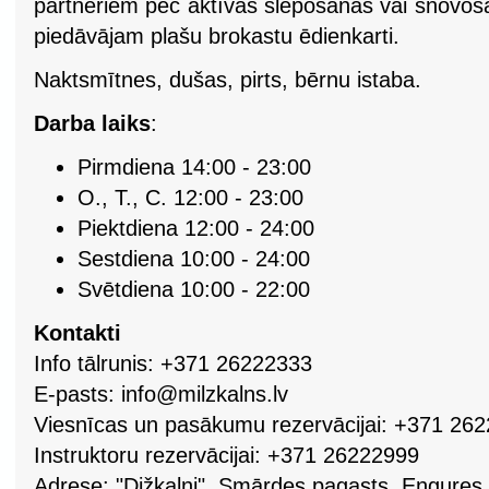
partneriem pēc aktīvas slēpošanas vai snovoša
piedāvājam plašu brokastu ēdienkarti.
Naktsmītnes, dušas, pirts, bērnu istaba.
Darba laiks
:
Pirmdiena 14:00 - 23:00
O., T., C. 12:00 - 23:00
Piektdiena 12:00 - 24:00
Sestdiena 10:00 - 24:00
Svētdiena 10:00 - 22:00
Kontakti
Info tālrunis: +371 26222333
E-pasts:
info@milzkalns.lv
Viesnīcas un pasākumu rezervācijai: +371 26
Instruktoru rezervācijai: +371 26222999
Adrese: "Dižkalni", Smārdes pagasts, Engures 