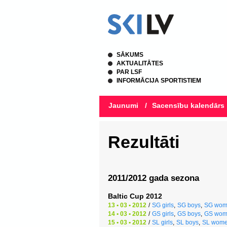
SĀKUMS
AKTUALITĀTES
PAR LSF
INFORMĀCIJA SPORTISTIEM
Jaunumi
/
Sacensību kalendārs
Rezultāti
2011/2012 gada sezona
Baltic Cup 2012
13 • 03 • 2012
/
SG girls
,
SG boys
,
SG wom
14 • 03 • 2012
/
GS girls
,
GS boys
,
GS wom
15 • 03 • 2012
/
SL girls
,
SL boys
,
SL wom