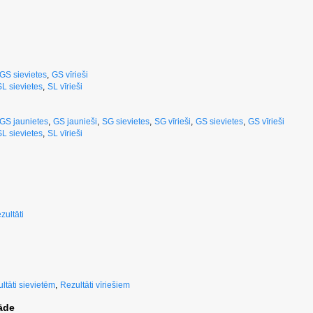
GS sievietes
,
GS vīrieši
SL sievietes
,
SL vīrieši
GS jaunietes
,
GS jaunieši
,
SG sievietes
,
SG vīrieši
,
GS sievietes
,
GS vīrieši
SL sievietes
,
SL vīrieši
zultāti
ltāti sievietēm
,
Rezultāti vīriešiem
āde