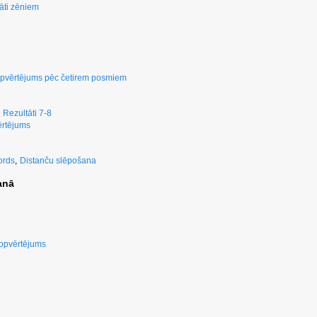
āti zēniem
pvērtējums pēc četirem posmiem
Rezultāti 7-8
rtējums
ords
,
Distanču slēpošana
anā
kopvērtējums