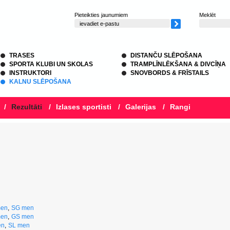
Pieteikties jaunumiem
Meklēt
TRASES
DISTANČU SLĒPOŠANA
SPORTA KLUBI UN SKOLAS
TRAMPLĪNLĒKŠANA & DIVCĪŅA
INSTRUKTORI
SNOVBORDS & FRĪSTAILS
KALNU SLĒPOŠANA
/
Rezultāti
/
Izlases sportisti
/
Galerijas
/
Rangi
en
,
SG men
en
,
GS men
en
,
SL men