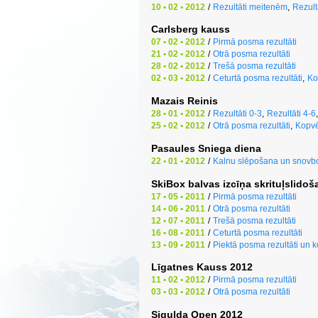
10 • 02 • 2012
/
Rezultāti meitenēm
,
Rezult
Carlsberg kauss
07 • 02 • 2012
/
Pirmā posma rezultāti
21 • 02 • 2012
/
Otrā posma rezultāti
28 • 02 • 2012
/
Trešā posma rezultāti
02 • 03 • 2012
/
Ceturtā posma rezultāti
,
Ko
Mazais Reinis
28 • 01 • 2012
/
Rezultāti 0-3
,
Rezultāti 4-6
,
25 • 02 • 2012
/
Otrā posma rezultāti
,
Kopvē
Pasaules Sniega diena
22 • 01 • 2012
/
Kalnu slēpošana un snovb
SkiBox balvas izcīņa skrituļslidoš
17 • 05 • 2011
/
Pirmā posma rezultāti
14 • 06 • 2011
/
Otrā posma rezultāti
12 • 07 • 2011
/
Trešā posma rezultāti
16 • 08 • 2011
/
Ceturtā posma rezultāti
13 • 09 • 2011
/
Piektā posma rezultāti un 
Līgatnes Kauss 2012
11 • 02 • 2012
/
Pirmā posma rezultāti
03 • 03 • 2012
/
Otrā posma rezultāti
Sigulda Open 2012