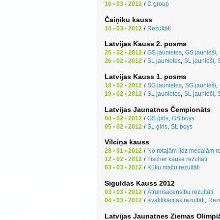
16 • 03 • 2012
/
D group
Čaiņiku kauss
10 • 03 • 2012
/
Rezultāti
Latvijas Kauss 2. posms
25 • 02 • 2012
/
GS jaunietes
,
GS jaunieši
,
26 • 02 • 2012
/
SL jaunietes
,
SL jaunieši
,
Latvijas Kauss 1. posms
18 • 02 • 2012
/
SG jaunietes
,
SG jaunieši
,
19 • 02 • 2012
/
SL jaunietes
,
SL jaunieši
,
Latvijas Jaunatnes Čempionāts
04 • 02 • 2012
/
GS girls
,
GS boys
05 • 02 • 2012
/
SL girls
,
SL boys
Vilciņa kauss
28 • 01 • 2012
/
No rotaļām līdz medaļām re
12 • 02 • 2012
/
Fischer kausa rezultāti
03 • 03 • 2012
/
Kūku maču rezultāti
Siguldas Kauss 2012
03 • 03 • 2012
/
Ātrumsacensību rezultāti
04 • 03 • 2012
/
Kvalifikācijas rezultāti
,
Rezu
Latvijas Jaunatnes Ziemas Olimpi