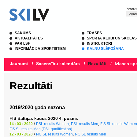
Pieteik
SĀKUMS
TRASES
AKTUALITĀTES
SPORTA KLUBI UN SKOLAS
PAR LSF
INSTRUKTORI
INFORMĀCIJA SPORTISTIEM
KALNU SLĒPOŠANA
Jaunumi
/
Sacensību kalendārs
/
Rezultāti
/
Izlases spo
Rezultāti
2019/2020 gada sezona
FIS Baltijas kauss 2020 4. posms
14 • 03 • 2020
/
PSL results Women
,
PSL results Men
,
FIS SL results Women 
FIS SL results Men (PSL qualification)
12 • 03 • 2020
/
NC SL results Women
,
NC SL results Men