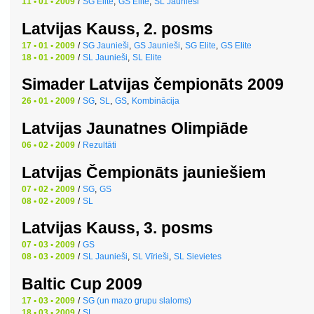
11 • 01 • 2009
/
SG Elite
,
GS Elite
,
SL Jaunieši
Latvijas Kauss, 2. posms
17 • 01 • 2009
/
SG Jaunieši
,
GS Jaunieši
,
SG Elite
,
GS Elite
18 • 01 • 2009
/
SL Jaunieši
,
SL Elite
Simader Latvijas čempionāts 2009
26 • 01 • 2009
/
SG
,
SL
,
GS
,
Kombinācija
Latvijas Jaunatnes Olimpiāde
06 • 02 • 2009
/
Rezultāti
Latvijas Čempionāts jauniešiem
07 • 02 • 2009
/
SG
,
GS
08 • 02 • 2009
/
SL
Latvijas Kauss, 3. posms
07 • 03 • 2009
/
GS
08 • 03 • 2009
/
SL Jaunieši
,
SL Vīrieši
,
SL Sievietes
Baltic Cup 2009
17 • 03 • 2009
/
SG (un mazo grupu slaloms)
18 • 03 • 2009
/
SL